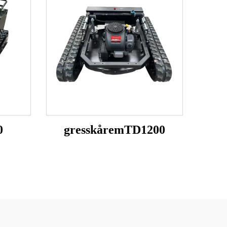
0
gresskåremTD1200