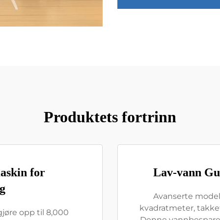
Produktets fortrinn
askin for
Lav-vann Gul
g
Avanserte modelle
kvadratmeter, takke
jøre opp til 8,000
Denne vannbesparend