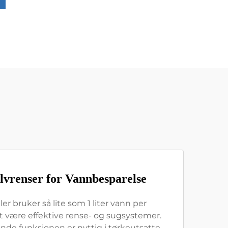
vrenser for Vannbesparelse
r bruker så lite som 1 liter vann per
t være effektive rense- og sugsystemer.
e funksjonen er nyttig i tørkeutsatte