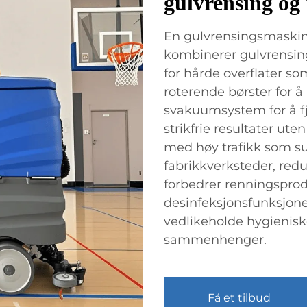
gulvrensing og 
En gulvrensingsmaskin
kombinerer gulvrensing
for hårde overflater so
roterende børster for 
svakuumsystem for å fj
strikfrie resultater ut
med høy trafikk som s
fabrikkverksteder, red
forbedrer renningsprod
desinfeksjonsfunksjone
vedlikeholde hygieniske
sammenhenger.
Få et tilbud