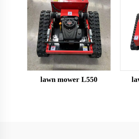
lawn mower L550
l