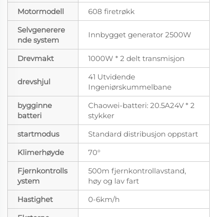
Motormodell
608 firetrøkk
Selvgenerere
Innbygget generator 2500W
nde system
Drevmakt
1000W * 2 delt transmisjon
41 Utvidende
drevshjul
Ingeniørskummelbane
bygginne
Chaowei-batteri: 20.5A24V * 2
batteri
stykker
startmodus
Standard distribusjon oppstart
Klimerhøyde
70°
Fjernkontrolls
500m fjernkontrollavstand,
ystem
høy og lav fart
Hastighet
0-6km/h