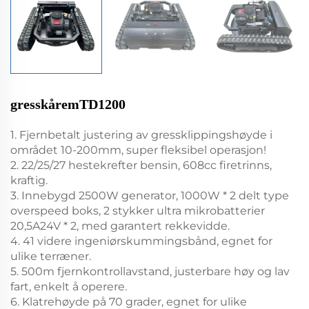
gresskåremTD1200
1. Fjernbetalt justering av gressklippingshøyde i
området 10-200mm, super fleksibel operasjon!
2. 22/25/27 hestekrefter bensin, 608cc firetrinns,
kraftig.
3. Innebygd 2500W generator, 1000W * 2 delt type
overspeed boks, 2 stykker ultra mikrobatterier
20,5A24V * 2, med garantert rekkevidde.
4. 41 videre ingeniørskummingsbånd, egnet for
ulike terræner.
5. 500m fjernkontrollavstand, justerbare høy og lav
fart, enkelt å operere.
6. Klatrehøyde på 70 grader, egnet for ulike