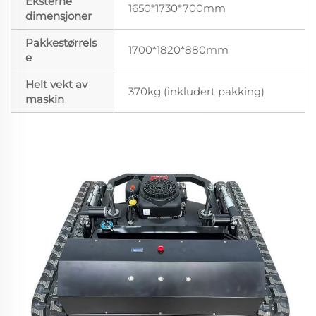
Eksterne
1650*1730*700mm
dimensjoner
Pakkestørrels
1700*1820*880mm
e
Helt vekt av
370kg (inkludert pakking)
maskin