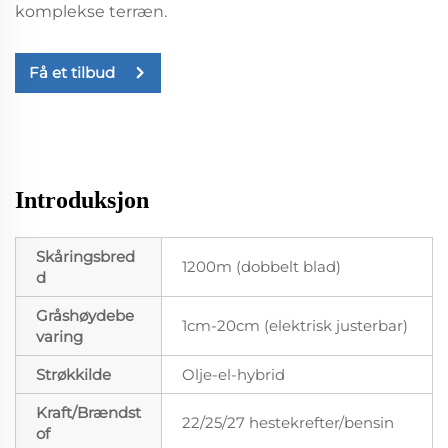
komplekse terræn.
Få et tilbud
Introduksjon
Skåringsbred
1200m (dobbelt blad)
d
Gråshøydebe
1cm-20cm (elektrisk justerbar)
varing
Strøkkilde
Olje-el-hybrid
Kraft/Brændst
22/25/27 hestekrefter/bensin
of