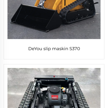
DeYou slip maskin S370