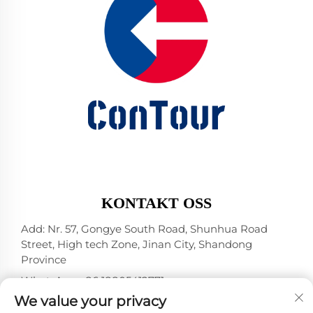
KONTAKT OSS
Add: Nr. 57, Gongye South Road, Shunhua Road
Street, High tech Zone, Jinan City, Shandong
Province
WhatsApp:
+86 18805412771
+1（314）5989651
We value your privacy