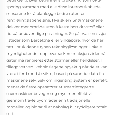
betraktelig. Byer begynner å bruke ting som GPS-
sporing sammen med alle disse internettkoblede
sensorene for å planlegge bedre ruter for
rengjøringslagene sine. Hva skjer? Snørmaskinene
dekker mer område uten å kaste bort drivstoff eller
tid på unødvendige passeringer. Se på hva som skjer
i steder som Barcelona eller Singapore, hvor de har
tatt i bruk denne typen teknologiløsninger. Lokale
myndigheter der opplever raskere reaksjonstider når
gater må rengjøres etter stormer eller hendelser. I
tillegg vet vedlikeholdslagene nøyaktig når deler kan
være i ferd med å svikte, basert på sanntidsdata fra
maskinene selv. Selv om ingenting system er perfekt,
mener de fleste operatører at smartintegrerte
snørmaskiner beveger seg mye mer effektivt
gjennom travle byområder enn tradisjonelle
modeller, og bidrar til at nabolag blir ryddigere totalt
sett.