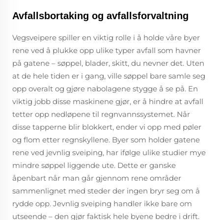
Avfallsbortaking og avfallsforvaltning
Vegsveipere spiller en viktig rolle i å holde våre byer
rene ved å plukke opp ulike typer avfall som havner
på gatene – søppel, blader, skitt, du nevner det. Uten
at de hele tiden er i gang, ville søppel bare samle seg
opp overalt og gjøre nabolagene stygge å se på. En
viktig jobb disse maskinene gjør, er å hindre at avfall
tetter opp nedløpene til regnvannssystemet. Når
disse tapperne blir blokkert, ender vi opp med pøler
og flom etter regnskyllene. Byer som holder gatene
rene ved jevnlig sveiping, har ifølge ulike studier mye
mindre søppel liggende ute. Dette er ganske
åpenbart når man går gjennom rene områder
sammenlignet med steder der ingen bryr seg om å
rydde opp. Jevnlig sveiping handler ikke bare om
utseende – den gjør faktisk hele byene bedre i drift.