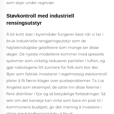
som skjer under regnvær.
Støvkontroll med industriell
rensingsutstyr
Å bli kvitt støv i byområder fungerer best når vi tar i
bruk industrielle rengjøringsutstyr som de
høyteknologiske gatefeiere som mange ser disse
dager. De nyeste modellene kommer med spesielle
systemer som virkelig reduserer partikler i luften, og
gjør nabolagene litt sunnere for folk som bor der.
Byer som faktisk investerer i regelmessig støvkontroll
pleier å få færre klager over pusteproblemer. Ta Los
Angeles som eksempel, de satte inn disse feierne i
flere distrikter i fjor og så betydelige forbedringer. Så
selv om det kanskje kan virke som bare en post til i
kommunens budsjett, gir det mening å investere i
riktig støvhåndtering både ut fra et