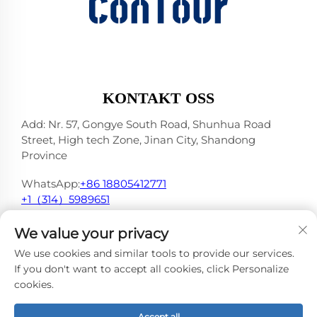
KONTAKT OSS
Add: Nr. 57, Gongye South Road, Shunhua Road
Street, High tech Zone, Jinan City, Shandong
Province
WhatsApp:
+86 18805412771
+1（314）5989651
E-post:
[email protected]
We value your privacy
We use cookies and similar tools to provide our services.
If you don't want to accept all cookies, click Personalize
cookies.
Opphavsrett © 2025 av Jinan DeYou Machinery
Technology Co., Ltd -
Personvernerklæring
Accept all