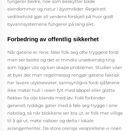
fungerer bedre, noe som beskytter både
eiendommer og natur i byområder. Regelrett
vedlikehold gjør all verdens forskjell på hvor godt
byvannsystemene fungerer på lang sikt.
Forbedring av offentlig sikkerhet
Når gatene er rene, føler folk seg ofte tryggere fordi
man ser bedre og det er mindre unødvendig ting
som ligger ute og kan skape problemer. Studier viser
at byer der man regelmessig rengjør gatene faktisk
har lavere ulykkesrater, sannsynligvis fordi sjåførene
ikke møter hull i veien fylt med søppel eller glatte
flekker fra olje blanda med løv. Folk forbinder
generelt ryddige gater med å føle seg trygge i sine
nabolag, så når blokkene ser bra ut, er folk mer villige
til å gå ut, møte naboer og delta i lokale
arrangementer. De store oransje veisprellene vi noen