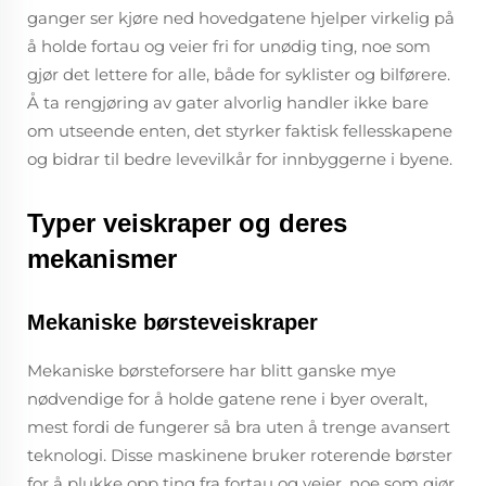
ganger ser kjøre ned hovedgatene hjelper virkelig på
å holde fortau og veier fri for unødig ting, noe som
gjør det lettere for alle, både for syklister og bilførere.
Å ta rengjøring av gater alvorlig handler ikke bare
om utseende enten, det styrker faktisk fellesskapene
og bidrar til bedre levevilkår for innbyggerne i byene.
Typer veiskraper og deres
mekanismer
Mekaniske børsteveiskraper
Mekaniske børsteforsere har blitt ganske mye
nødvendige for å holde gatene rene i byer overalt,
mest fordi de fungerer så bra uten å trenge avansert
teknologi. Disse maskinene bruker roterende børster
for å plukke opp ting fra fortau og veier, noe som gjør