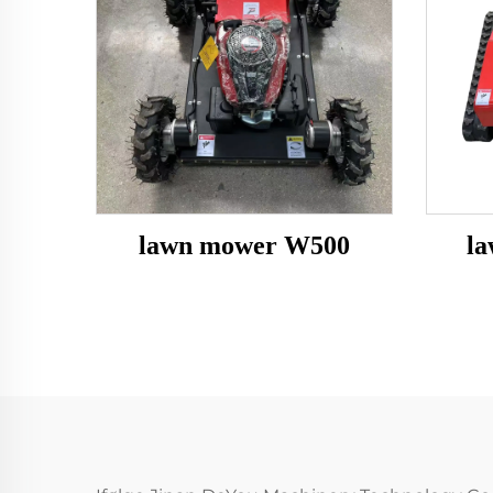
lawn mower W500
l