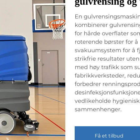
gulvrensing og 
En gulvrensingsmaskin
kombinerer gulvrensing
for hårde overflater so
roterende børster for 
svakuumsystem for å fj
strikfrie resultater ut
med høy trafikk som s
fabrikkverksteder, red
forbedrer renningsprod
desinfeksjonsfunksjone
vedlikeholde hygieniske
sammenhenger.
Få et tilbud