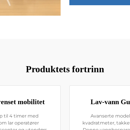
Produktets fortrinn
enset mobilitet
Lav-vann Gul
p til 4 timer med
Avanserte modelle
som lar operatører
kvadratmeter, takke
gscenter og utendørs
Denne vannbesparend