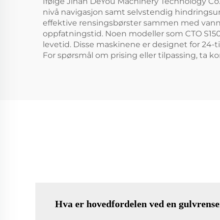
Ifølge Jinan DeYou Machinery Technology Co.,
nivå navigasjon samt selvstendig hindringsun
effektive rensingsbørster sammen med vanno
oppfatningstid. Noen modeller som CTO S150
levetid. Disse maskinene er designet for 24
For spørsmål om prising eller tilpassing, ta 
Hva er hovedfordelen ved en gulvrens