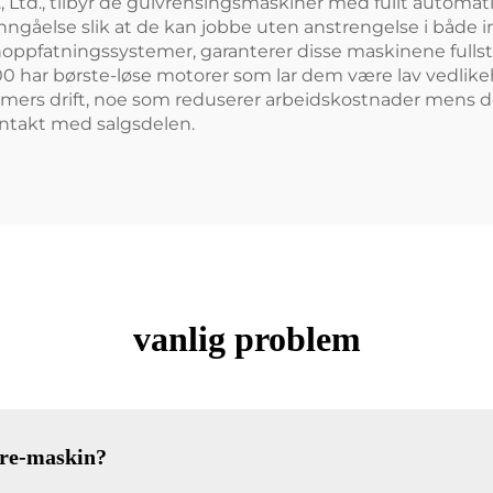
 Ltd., tilbyr de gulvrensingsmaskiner med fullt automat
ngåelse slik at de kan jobbe uten anstrengelse i både i
ppfatningssystemer, garanterer disse maskinene fullst
0 har børste-løse motorer som lar dem være lav vedlik
-timers drift, noe som reduserer arbeidskostnader mens
kontakt med salgsdelen.
vanlig problem
ere-maskin?