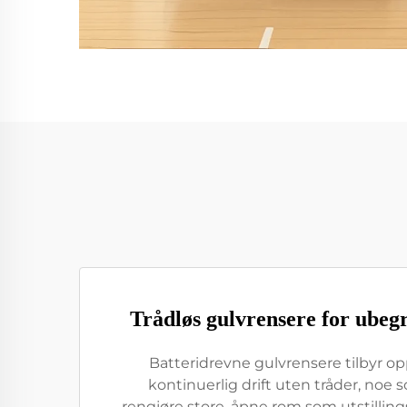
Trådløs gulvrensere for ubegr
Batteridrevne gulvrensere tilbyr op
kontinuerlig drift uten tråder, noe 
rengjøre store, åpne rom som utstillin