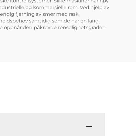
iske kontrollsystemer. Slike maskiner har høy
ndustrielle og kommersielle rom. Ved hjelp av
endig fjerning av smør med rask
eholdsbehov samtidig som de har en lang
 de oppnår den påkrevde renselighetsgraden.