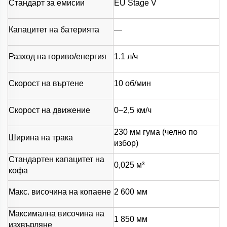
Стандарт за емисии
EU Stage V
Капацитет на батерията
—
Разход на гориво/енергия
1.1 л/ч
Скорост на въртене
10 об/мин
Скорост на движение
0–2,5 км/ч
230 мм гума (челно по
Ширина на трака
избор)
Стандартен капацитет на
0,025 м³
кофа
Макс. височина на копаене
2 600 мм
Максимална височина на
1 850 мм
изхвърляне