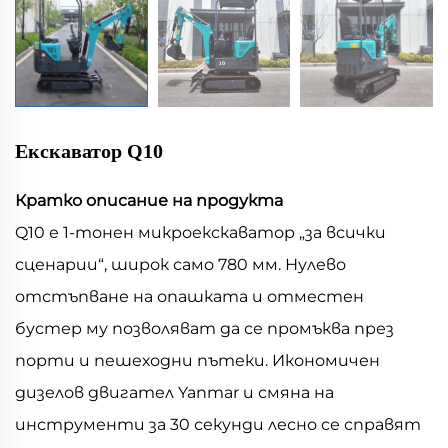
Екскаватор Q10
Кратко описание на продукта
Q10 е 1-тонен микроекскаватор „за всички
сценарии“, широк само 780 мм. Нулево
отстъпване на опашката и отместен
бустер му позволяват да се промъква през
порти и пешеходни пътеки. Икономичен
дизелов двигател Yanmar и смяна на
инструменти за 30 секунди лесно се справят