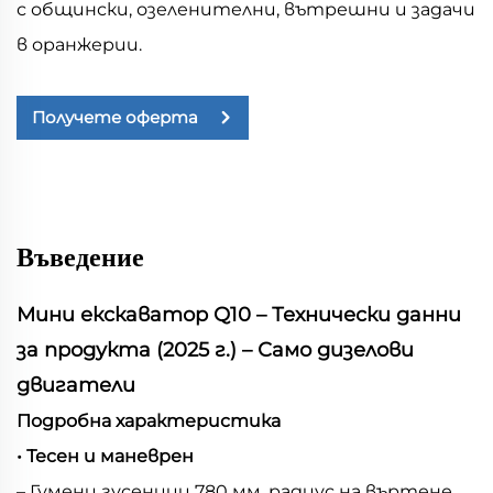
с общински, озеленителни, вътрешни и задачи
в оранжерии.
Получете оферта
Въведение
Мини екскаватор Q10 – Технически данни
за продукта (2025 г.) – Само дизелови
двигатели
Подробна характеристика
• Тесен и маневрен
– Гумени гусеници 780 мм, радиус на въртене