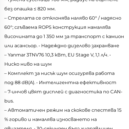
без опашка ≤ 820 мм.
– Стрелата се отклонява наляво 60° / надясно
60°; сгъваема ROPS конструкция намалява
височината до 1 350 мм за транспорт с камион
или асансьор. • Надеждно дизелово захранване
– Yanmar 3TNV76 10,3 кВт, EU Stage V, 1,1 л/ч. •
Ниско ниво на шум
– Комплект за нисък шум осигурява работа
под 88 dB(A). • Интелигентна ефективност
– 7-инчов цвят дисплей с диагностика по CAN-
bus.
– Автоматичен режим на скокове спестява 15
% гориво и намалява износването на
двигателя. • 30-секунден бърз хидравличен