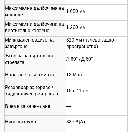
Максимална дълбочина на
1 650 мм
копаене
Максимална дълбочина на
1 200 мм
вертикално копаене
Минимален радиус на
820 мм (нулево задно
завъртане
пространство)
Ъгъл на завъртане на
Л 60° / Д 60°
стрелата
Налягане в системата
18 Мпа
Резервоар за гориво /
18 л / 15 л
хидравличен резервоар
Време за зареждане
—
Ниво на шума
88 dB(A)