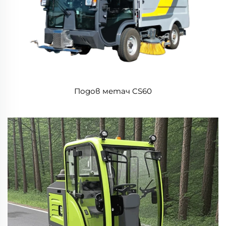
Подов метач CS60