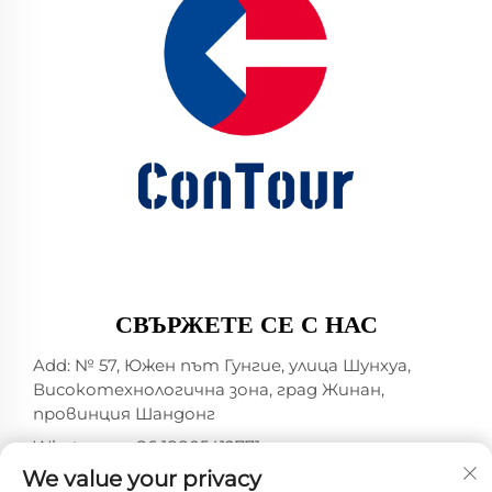
СВЪРЖЕТЕ СЕ С НАС
Add: № 57, Южен път Гунгие, улица Шунхуа,
Високотехнологична зона, град Жинан,
провинция Шандонг
Whatsapp:
+86 18805412771
+1（314）5989651
We value your privacy