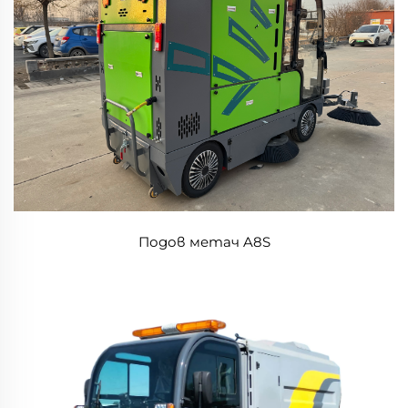
Подов метач A8S