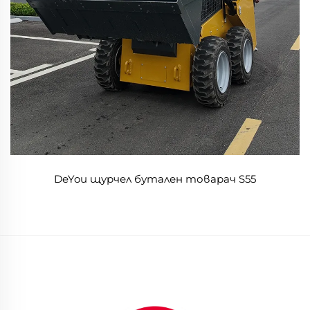
DeYou щурчел бутален товарач S55