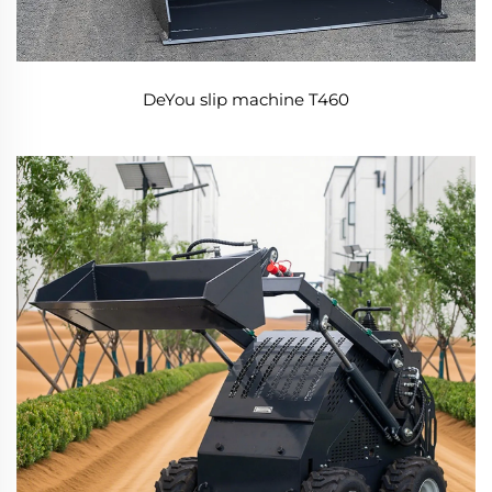
DeYou slip machine T460