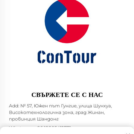
СВЪРЖЕТЕ СЕ С НАС
Add: № 57, Южен път Гунгие, улица Шунхуа,
Високотехнологична зона, град Жинан,
провинция Шандонг
Whatsapp:
+86 18805412771