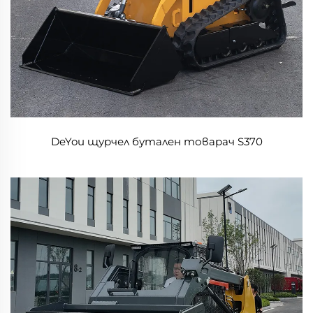
DeYou щурчел бутален товарач S370