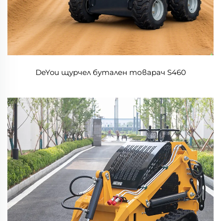
DeYou щурчел бутален товарач S460