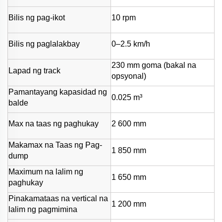
Bilis ng pag-ikot
10 rpm
Bilis ng paglalakbay
0–2.5 km/h
230 mm goma (bakal na
Lapad ng track
opsyonal)
Pamantayang kapasidad ng
0.025 m³
balde
Max na taas ng paghukay
2 600 mm
Makamax na Taas ng Pag-
1 850 mm
dump
Maximum na lalim ng
1 650 mm
paghukay
Pinakamataas na vertical na
1 200 mm
lalim ng pagmimina