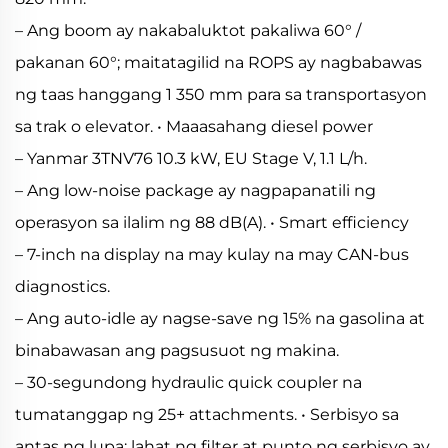
– Ang boom ay nakabaluktot pakaliwa 60° /
pakanan 60°; maitatagilid na ROPS ay nagbabawas
ng taas hanggang 1 350 mm para sa transportasyon
sa trak o elevator. • Maaasahang diesel power
– Yanmar 3TNV76 10.3 kW, EU Stage V, 1.1 L/h.
– Ang low-noise package ay nagpapanatili ng
operasyon sa ilalim ng 88 dB(A). • Smart efficiency
– 7-inch na display na may kulay na may CAN-bus
diagnostics.
– Ang auto-idle ay nagse-save ng 15% na gasolina at
binabawasan ang pagsusuot ng makina.
– 30-segundong hydraulic quick coupler na
tumatanggap ng 25+ attachments. • Serbisyo sa
antas ng lupa; lahat ng filter at punto ng serbisyo ay