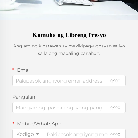
Kumuha ng Libreng Presyo
Ang aming kinatawan ay makikipag-ugnayan sa iyo
sa lalong madaling panahon.
Email
0/100
Pangalan
0/100
Mobile/WhatsApp
Kodigo
0/100