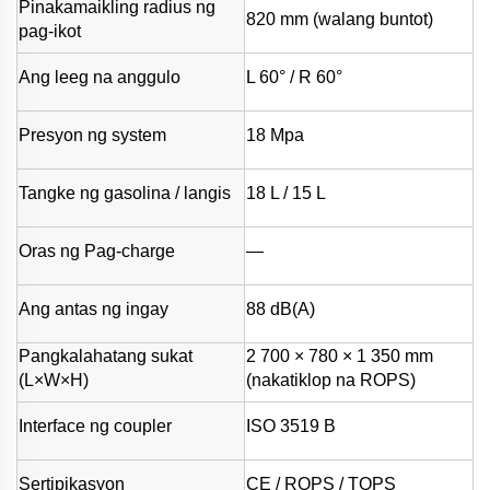
Pinakamaikling radius ng
820 mm (walang buntot)
pag-ikot
Ang leeg na anggulo
L 60° / R 60°
Presyon ng system
18 Mpa
Tangke ng gasolina / langis
18 L / 15 L
Oras ng Pag-charge
—
Ang antas ng ingay
88 dB(A)
Pangkalahatang sukat
2 700 × 780 × 1 350 mm
(L×W×H)
(nakatiklop na ROPS)
Interface ng coupler
ISO 3519 B
Sertipikasyon
CE / ROPS / TOPS