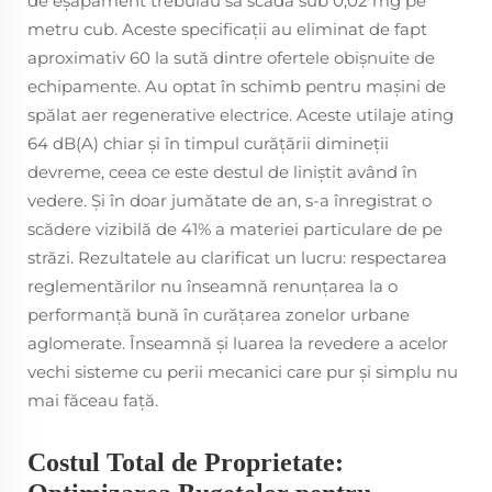
de eșapament trebuiau să scadă sub 0,02 mg pe
metru cub. Aceste specificații au eliminat de fapt
aproximativ 60 la sută dintre ofertele obișnuite de
echipamente. Au optat în schimb pentru mașini de
spălat aer regenerative electrice. Aceste utilaje ating
64 dB(A) chiar și în timpul curățării dimineții
devreme, ceea ce este destul de liniștit având în
vedere. Și în doar jumătate de an, s-a înregistrat o
scădere vizibilă de 41% a materiei particulare de pe
străzi. Rezultatele au clarificat un lucru: respectarea
reglementărilor nu înseamnă renunțarea la o
performanță bună în curățarea zonelor urbane
aglomerate. Înseamnă și luarea la revedere a acelor
vechi sisteme cu perii mecanici care pur și simplu nu
mai făceau față.
Costul Total de Proprietate: