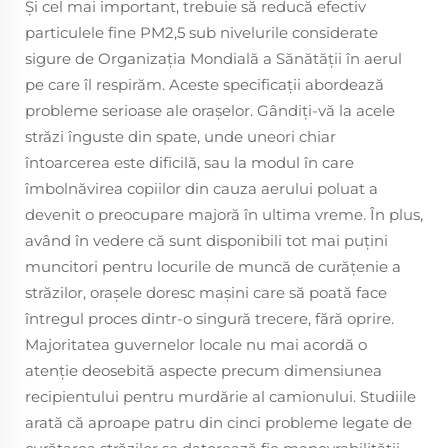
Și cel mai important, trebuie să reducă efectiv
particulele fine PM2,5 sub nivelurile considerate
sigure de Organizația Mondială a Sănătății în aerul
pe care îl respirăm. Aceste specificații abordează
probleme serioase ale orașelor. Gândiți-vă la acele
străzi înguste din spate, unde uneori chiar
întoarcerea este dificilă, sau la modul în care
îmbolnăvirea copiilor din cauza aerului poluat a
devenit o preocupare majoră în ultima vreme. În plus,
având în vedere că sunt disponibili tot mai puțini
muncitori pentru locurile de muncă de curățenie a
străzilor, orașele doresc mașini care să poată face
întregul proces dintr-o singură trecere, fără oprire.
Majoritatea guvernelor locale nu mai acordă o
atenție deosebită aspecte precum dimensiunea
recipientului pentru murdărie al camionului. Studiile
arată că aproape patru din cinci probleme legate de