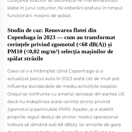
curățarea străzilor se datorează fie manevrabilității
slabe în jurul colțurilor, fie eliberării prafului în timpul
funcționării mașinii de spălat.
Studiu de caz: Renovarea flotei din
Copenhaga în 2023 — cum au transformat
cerințele privind zgomotul (<68 dB(A)) și
PM10 (<0,02 mg/m³) selecția mașinilor de
spălat străzile
Ceea ce s-a întâmplat când Copenhaga și-a
actualizat parcul auto în 2023 arată cât de mult pot
influența standardele de mediu achizițiile orașelor.
Orașul se confrunta cu amenzi serioase din partea UE
dacă nu îndeplinea acele cerințe stricte privind
zgomotul și particulele PM10. Așadar, și-a stabilit
propriile reguli destul de stricte: nivelul operațional
trebuia să rămână sub 68 dB(A), iar emisiile de gaze