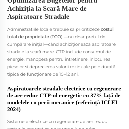
Optimizarea Bugetelor pentru
Achiziția la Scară Mare de
Aspiratoare Stradale
Administrațiile locale trebuie să prioritizeze
costul
total de proprietate (TCO)
—nu doar prețul de
cumpărare inițial—când achiziționează aspiratoare
stradale la scară mare. CTP include consumul de
energie, manopera pentru întreținere, înlocuirea
pieselor și deprecierea valorii reziduale pe o durată
tipică de funcționare de 10–12 ani.
Aspiratoarele stradale electrice cu regenerare
de aer reduc CTP-ul energetic cu 37% față de
modelele cu perii mecanice (referință ICLEI
2024)
Sistemele electrice cu regenerare de aer reduc
costurile energetice pe termen lung prin: