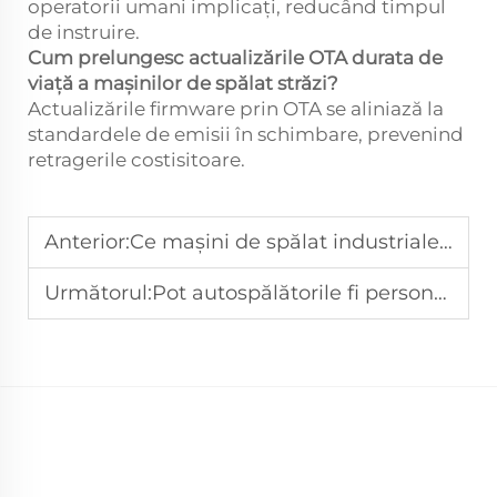
operatorii umani implicați, reducând timpul
de instruire.
Cum prelungesc actualizările OTA durata de
viață a mașinilor de spălat străzi?
Actualizările firmware prin OTA se aliniază la
standardele de emisii în schimbare, prevenind
retragerile costisitoare.
Anterior:
Ce mașini de spălat industriale sunt potrivite pentru curățarea suprafețelor mari din fabrici?
Următorul:
Pot autospălătorile fi personalizate pentru nevoile municipale?