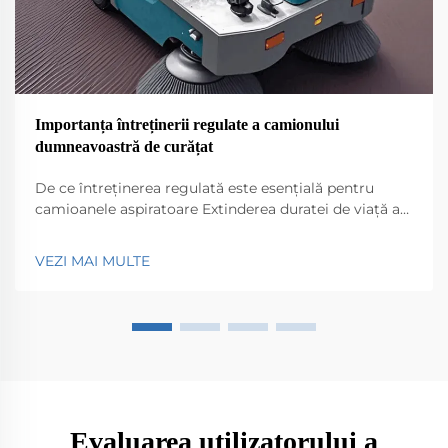
Importanța întreținerii regulate a camionului
dumneavoastră de curățat
De ce întreținerea regulată este esențială pentru
camioanele aspiratoare Extinderea duratei de viață a
camioanelor aspiratoare eficiente Păstrarea unui
camion aspirator eficient în funcțiune fără probleme
VEZI MAI MULTE
necesită întreținere regulată dacă vrem să dureze mai
mult. Lucruri simple precum verificarea...
Evaluarea utilizatorului a