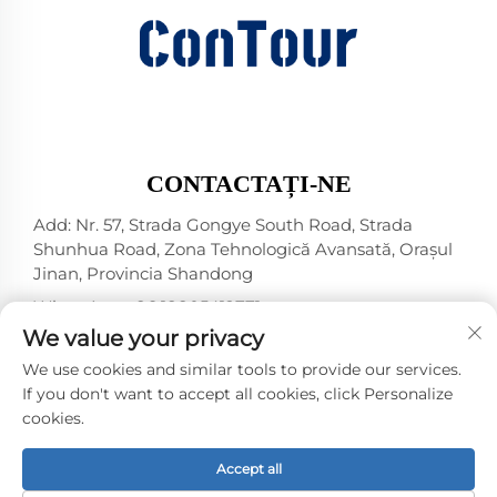
CONTACTAȚI-NE
Add: Nr. 57, Strada Gongye South Road, Strada
Shunhua Road, Zona Tehnologică Avansată, Orașul
Jinan, Provincia Shandong
WhatsApp:
+86 18805412771
+1（314）5989651
We value your privacy
E-mail:
[email protected]
We use cookies and similar tools to provide our services.
If you don't want to accept all cookies, click Personalize
cookies.
Drepturi de autor © 2025 Jinan DeYou Machinery
Technology Co., Ltd -
Politica de confidențialitate
Accept all