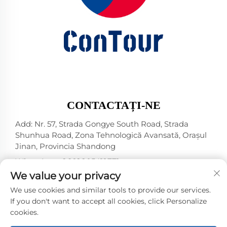
CONTACTAȚI-NE
Add: Nr. 57, Strada Gongye South Road, Strada
Shunhua Road, Zona Tehnologică Avansată, Orașul
Jinan, Provincia Shandong
WhatsApp:
+86 18805412771
+1（314）5989651
We value your privacy
E-mail:
[email protected]
We use cookies and similar tools to provide our services.
If you don't want to accept all cookies, click Personalize
cookies.
Drepturi de autor © 2025 Jinan DeYou Machinery