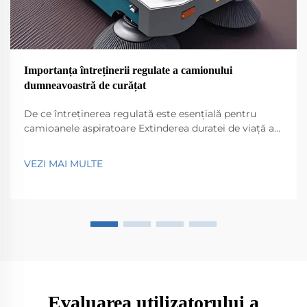
Importanța întreținerii regulate a camionului
dumneavoastră de curățat
De ce întreținerea regulată este esențială pentru
camioanele aspiratoare Extinderea duratei de viață a
camioanelor aspiratoare eficiente Păstrarea unui
camion aspirator eficient în funcțiune fără probleme
VEZI MAI MULTE
necesită întreținere regulată dacă vrem să dureze mai
mult. Lucruri simple precum verificarea...
Evaluarea utilizatorului a