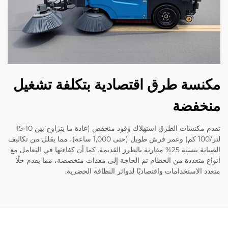
سة طرق اقتصادية بتكلفة تشغيل
خفضة
تقدم مكنسات الطرق استهلاك وقود منخفض (عادة ما يتراوح بين 10-15
لتر/100 كم) وعمر فرش طويل (حتى 1,000 ساعة)، مما يقلل من تكاليف
الصيانة بنسبة 25% مقارنة بالطرز القديمة. كما أن كفاءتها في التعامل مع
 متعددة من الحطام تم الحاجة إلى معدات متخصصة، مما يقدم حلًا
 الاستخدامات واقتصاديًا لدوائر النظافة الحضرية.