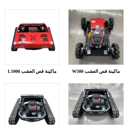
ينة قص العشب W500
ماكينة قص العشب L1000