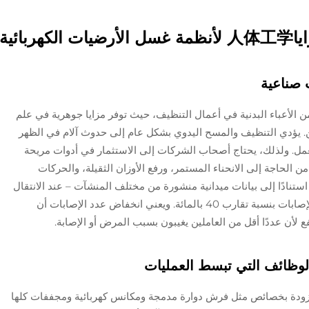
ضيات الكهربائية
 صناعية
 الأعباء البدنية في أعمال التنظيف، حيث توفر مزايا جوهرية في علم
. يؤدي التنظيف والمسح اليدوي بشكل عام إلى حدوث آلام في الظهر
ل. ولذلك، يحتاج أصحاب الشركات إلى الاستثمار في أدوات مريحة
 الحاجة إلى الانحناء المستمر، ورفع الأوزان الثقيلة، والحركات
ستنادًا إلى بيانات ميدانية منشورة من مختلف المنشآت – عند الانتقال
إلى معدات تنظيف صناعية الجودة، تراجع معدل الإصابات بنسبة تقارب 40 بالمائة. ويعني انخفاض عدد الإصابات أن
 لأن عددًا أقل من العاملين يغيبون بسبب المرض أو الإصابة.
الوظائف التي تبسط العمليات
زودة بخصائص مثل فرش دوارة مدمجة ومكانس كهربائية ومجففات كلها