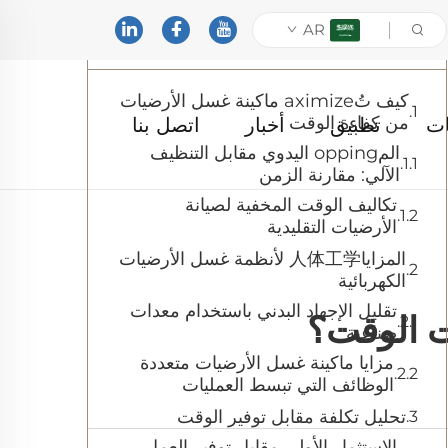
AR
جدول المحتويات
كيف تُaximize ماكينة غسل الأرضيات
من كفاءة الوقت
ات
تطبيق
أخبار
اتصل بنا
المopping اليدوي مقابل التنظيف
الآلي: مقارنة الزمن
تكاليف الوقت المخفية لصيانة
الأرضيات التقليدية
المزايا人体工学 لأنظمة غسل الأرضيات
الكهربائية
تقليل الإجهاد البدني باستخدام معدات
ت الوقت؟
صناعية
مزايا ماكينة غسل الأرضيات متعددة
الوظائف التي تبسط العمليات
تحليل تكلفة مقابل توفير الوقت
الاستثمار الأولي مقابل توفير العمل