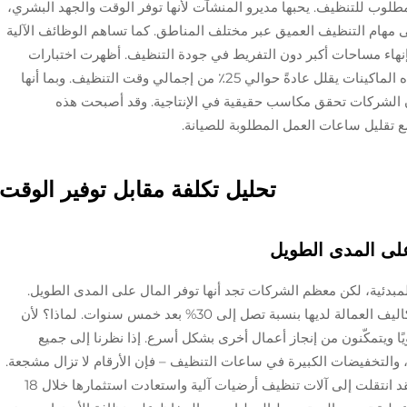
طلوب للتنظيف. يحبها مديرو المنشآت لأنها توفر الوقت والجهد البشري،
 مهام التنظيف العميق عبر مختلف المناطق. كما تساهم الوظائف الآلية
إنهاء مساحات أكبر دون التفريط في جودة التنظيف. أظهرت اختبارات
ميدانية في الممتلكات التجارية أن الانتقال إلى هذه الماكينات يقلل عادةً حوالي 25٪ من إجمالي وقت التنظيف. وبما أنها
 الشركات تحقق مكاسب حقيقية في الإنتاجية. وقد أصبحت هذه
 تقليل ساعات العمل المطلوبة للصيانة.
تحليل تكلفة مقابل توفير الوقت
 على المدى الطويل
بدئية، لكن معظم الشركات تجد أنها توفر المال على المدى الطويل.
تشير الدراسات إلى أن الشركات تقلل عادةً من تكاليف العمالة لديها بنسبة تصل إلى 30% بعد خمس سنوات. لماذا؟ لأن
ا ويتمكّنون من إنجاز أعمال أخرى بشكل أسرع. إذا نظرنا إلى جميع
 والتخفيضات الكبيرة في ساعات التنظيف – فإن الأرقام لا تزال مشجعة.
خذ مثالاً على شركة تعاملنا معها السنة الماضية. لقد انتقلت إلى آلات تنظيف أرضيات آلية واستعادت استثمارها خلال 18