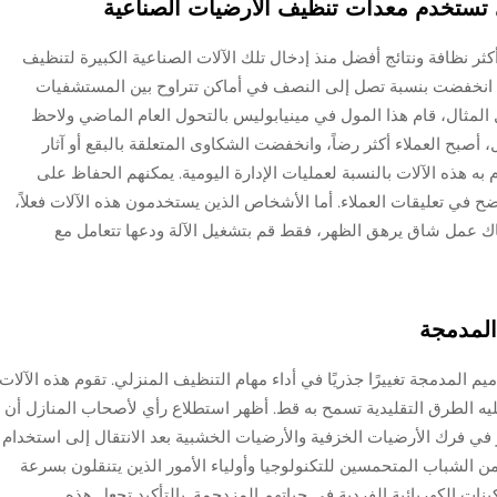
ي تستخدم معدات تنظيف الأرضيات الصناعية
ر نظافة ونتائج أفضل منذ إدخال تلك الآلات الصناعية الكبيرة لتنظيف
يف انخفضت بنسبة تصل إلى النصف في أماكن تتراوح بين المستشفيات
لمثال، قام هذا المول في مينيابوليس بالتحول العام الماضي ولاحظ
 أصبح العملاء أكثر رضاً، وانخفضت الشكاوى المتعلقة بالبقع أو آثار
 هذه الآلات بالنسبة لعمليات الإدارة اليومية. يمكنهم الحفاظ على
 في تعليقات العملاء. أما الأشخاص الذين يستخدمون هذه الآلات فعلاً،
اك عمل شاق يرهق الظهر، فقط قم بتشغيل الآلة ودعها تتعامل مع
 المدمجة
يم المدمجة تغييرًا جذريًا في أداء مهام التنظيف المنزلي. تقوم هذه الآلات
ه الطرق التقليدية تسمح به قط. أظهر استطلاع رأي لأصحاب المنازل أن
ر في فرك الأرضيات الخزفية والأرضيات الخشبية بعد الانتقال إلى استخدام
ن الشباب المتحمسين للتكنولوجيا وأولياء الأمور الذين يتنقلون بسرعة
ات الكهربائية الفردية في حياتهم المزدحمة. بالتأكيد تجعل هذه