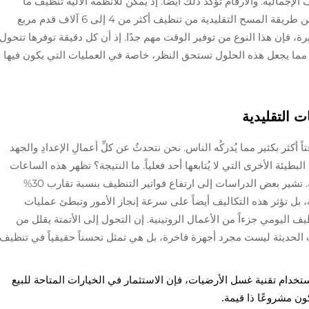
جمالية. والأرقام تؤكد ذلك أيضًا. إذ يمكن للأنظمة الآلية تنظيف ما
يقارب 20 ألف قدم مربع في الساعة، بينما لا تتمكن طريقة المسح التقليدية من تنظيف أكثر من 4 إلى 6 آلاف قدم مربع
، فإن هذا النوع من توفير الوقت مهم جدًا. إذ أن كل دقيقة توفرها تتحول
مما يجعل هذه الحلول تستحق النظر، خاصة في العمليات التي يكون فيها
ت التقليدية
قتاً أكثر بكثير مما يُدركُه الناس. نحن نتحدثُ عن كلِّ أعمالِ الإعدادِ والجهد
طيئة الأخرى التي لا يُتابعها أحد فعلياً. ما النتيجة؟ تظهر هذه الساعات
الإضافية كوقت إنتاج مفقود وسوء تخطيط للعمالة. تشير بعض الدراسات إلى ارتفاع فواتير التنظيف بنسبة تقارب 30%
بل تؤثر هذه التكاليف أيضاً على سرعة إنجاز الأمور وتبطئ عمليات
ف اليومي جزءاً من الأعمال الروتينية. إن التحول إلى الأتمتة يقلل من
الحديثة ليست مجرد أجهزة فاخرة، بل هي تمثل تحسناً حقيقياً في تنظيف
تخدام تقنية غسل الأرضيات، فإن الاستثمار في الخيارات المتاحة للبيع
ون مشروعًا ذا قيمة.