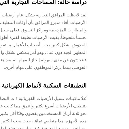
دراسة حالة: المساحات التجارية الت
لقد لاحظت المرافق التجارية بشكل عام أرضيات أكث
الأرضيات. أفاد مديرو المرافق بأن أوقات التنظ
والمطارات المزدحمة ومراكز التسوق. فعلى سبيل ا
تحسناً ملحوظاً. بقيت الأرضيات نظيفة لفترة أطول،
الخدوش بشكل كبير. يحب أصحاب الأعمال ما تقوم به
المظهر الجيد دون عناء، وهو أمر ينعكس بشكل واضح
فيتحدثون عن مدى سهولة إنجاز المهام. لم يعد هن
الفوضى بينما يركز الموظفون على مهام أخرى.
التطبيقات السكنية لأنماط الكهربائية
تُعدّ ماكينات غسيل الأرضيات الكهربائية ذات التصام
بتنظيف الأرضيات أسرع بكثير وأعمق مما كانت علي
نحو ثلاثة أرباع المستخدمين يقضون وقتًا أقل بكثي
هذه الأجهزة. هذا منطقي تمامًا، حيث يحب الكثير م
بين العمل ومهام المدرسة كيف تناسبهم هذه الماكين