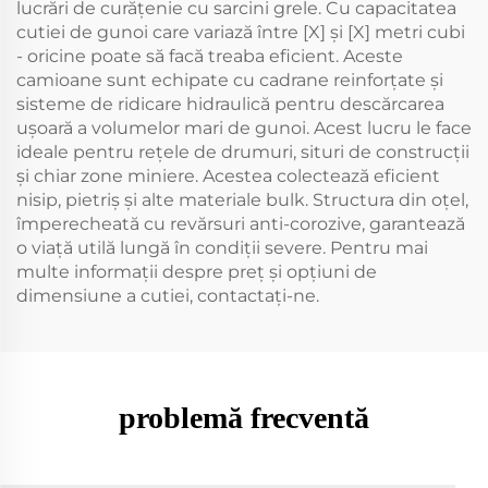
lucrări de curățenie cu sarcini grele. Cu capacitatea
cutiei de gunoi care variază între [X] și [X] metri cubi
- oricine poate să facă treaba eficient. Aceste
camioane sunt echipate cu cadrane reinforțate și
sisteme de ridicare hidraulică pentru descărcarea
ușoară a volumelor mari de gunoi. Acest lucru le face
ideale pentru rețele de drumuri, situri de construcții
și chiar zone miniere. Acestea colectează eficient
nisip, pietriș și alte materiale bulk. Structura din oțel,
împerecheată cu revărsuri anti-corozive, garantează
o viață utilă lungă în condiții severe. Pentru mai
multe informații despre preț și opțiuni de
dimensiune a cutiei, contactați-ne.
problemă frecventă