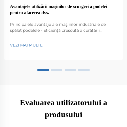
Avantajele utilizării mașinilor de scurgeri a podelei
pentru afacerea dvs.
Principalele avantaje ale mașinilor industriale de
spălat podelele - Eficiență crescută a curățării
comparativ cu mop-urile tradiționale. Mașinile de
spălat podelele industriale aduc un plus real de
VEZI MAI MULTE
eficiență atunci când este vorba de curățare,
comparativ cu mop-urile clasice. Ele funcționează pur
și simplu mult mai rapid...
Evaluarea utilizatorului a
produsului