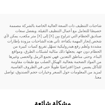
ات التنظيف ذات السعة العالية الخاصة بالشركة مصممة
ا للتعامل مع أعمال التنظيف الثقيلة. وبفضل سعات
صناديق الحطام التي تتراوح بين [X] إلى [X] متر مكعب، يمكن لأي
نجاز المهمة بكفاءة. تأتي هذه الشاحنات مزودة بإطارات
 ونُظم رفع هيدروليكية تسهّل تفريغ كميات كبيرة من
م دون جهد. يجعلها ذلك مثالية لشبكات الطرق، ومواقع
ء، وحتى مناطق التعدين. فهي تجمع الرمل والحصى وغيرها
مواد الضخمة بفعالية. الهيكل الصلب مع طبقات مقاومة
ل يضمن عمرًا افتراضيًا طويلًا حتى في الظروف القاسية.
د من المعلومات حول السعر وخيارات حجم الصندوق، تواصل
مشكلة شائعة