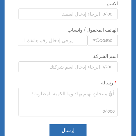
الاسم
0/100
الهاتف المحمول / واتساب
Code
0/100
اسم الشركة
0/200
رسالة
0/1000
إرسال