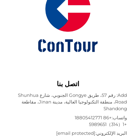
اتصل بنا
Add: رقم 57، طريق Gongye الجنوبي، شارع Shunhua
Road، منطقة التكنولوجيا العالية، مدينة Jinan، مقاطعة
Shando
تساب:
+86 18805412771
ريد الإلكتروني:
[email protected]