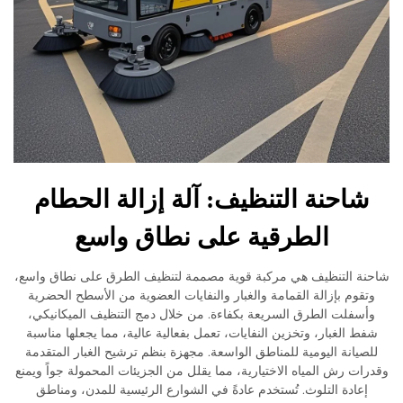
احنة التنظيف: آلة إزالة الحطام
الطرقية على نطاق واسع
 التنظيف هي مركبة قوية مصممة لتنظيف الطرق على نطاق واسع،
وم بإزالة القمامة والغبار والنفايات العضوية من الأسطح الحضرية
فلت الطرق السريعة بكفاءة. من خلال دمج التنظيف الميكانيكي،
 الغبار، وتخزين النفايات، تعمل بفعالية عالية، مما يجعلها مناسبة
يانة اليومية للمناطق الواسعة. مجهزة بنظم ترشيح الغبار المتقدمة
ت رش المياه الاختيارية، مما يقلل من الجزيئات المحمولة جواً ويمنع
عادة التلوث. تُستخدم عادةً في الشوارع الرئيسية للمدن، ومناطق