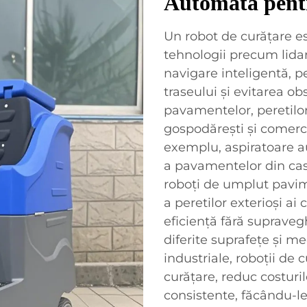
Automată pent
Un robot de curățare es
tehnologii precum lidar
navigare inteligentă, 
traseului și evitarea ob
pavamentelor, peretilor
gospodărești și comerc
exemplu, aspiratoare a
a pavamentelor din cas
roboți de umplut pavime
a peretilor exterioși ai 
eficiență fără suprave
diferite suprafețe și med
industriale, roboții de
curățare, reduc costuril
consistente, făcându-l