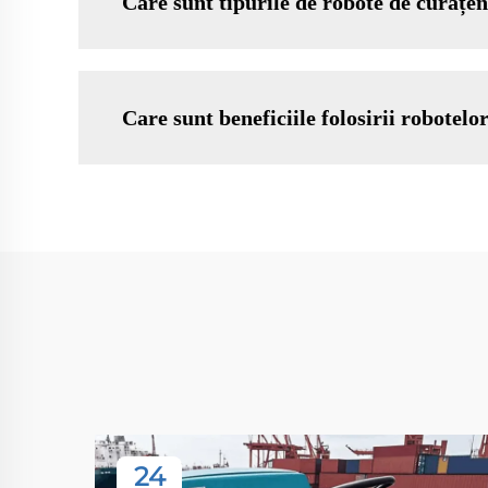
Care sunt tipurile de robote de curățen
Care sunt beneficiile folosirii robotelo
24