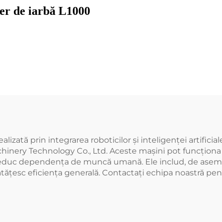
er de iarbă L1000
izată prin integrarea roboticilor și inteligenței artificia
inery Technology Co., Ltd. Aceste mașini pot funcționa 2
ce reduc dependența de muncă umană. Ele includ, de ase
nătățesc eficiența generală. Contactați echipa noastră pen