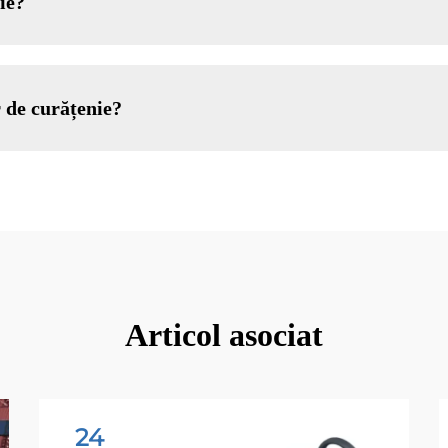
ie?
r de curățenie?
Articol asociat
24