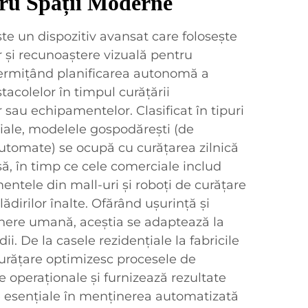
ru Spații Moderne
te un dispozitiv avansat care folosește
 și recunoaștere vizuală pentru
permițând planificarea autonomă a
stacolelor în timpul curățării
 sau echipamentelor. Clasificat în tipuri
iale, modelele gospodărești (de
utomate) se ocupă cu curățarea zilnică
ă, în timp ce cele comerciale includ
ntele din mall-uri și roboți de curățare
clădirilor înalte. Ofărând ușurință și
ghere umană, aceștia se adaptează la
ii. De la casele rezidențiale la fabricile
 curățare optimizesc procesele de
e operaționale și furnizează rezultate
e esențiale în menținerea automatizată