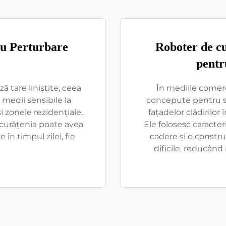
cu Perturbare
Roboter de cu
pentr
 tare liniștite, ceea
În mediile comerc
n medii sensibile la
concepute pentru sar
și zonele rezidențiale.
fațadelor clădirilor
 curățenia poate avea
Ele folosesc caracte
e în timpul zilei, fie
cadere și o constru
dificile, reducând