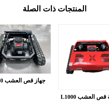
المنتجات ذات الصلة
جهاز قص العشب T800
 قص العشب L1000