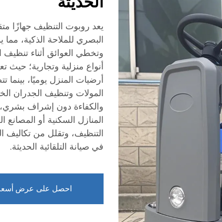
الحديثة
يعد روبوت التنظيف جهازًا متق
البصري للملاحة الذكية، مما 
وتخطي العوائق أثناء تنظيف ال
أنواع منزلية وتجارية؛ حيث تع
أرضيات المنزل يوميًا، بينما ت
المولات وتنظيف الجدران الخار
والكفاءة دون إشراف بشري، 
المنازل السكنية أو المصانع 
التنظيف، وتقلل من تكاليف ال
في صيانة التلقائية الحديثة.
احصل على عرض أسعا