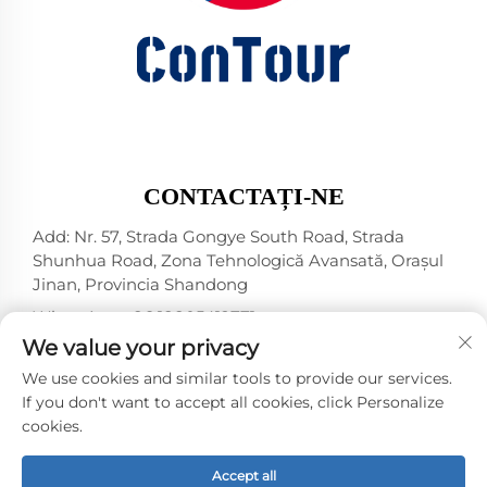
CONTACTAȚI-NE
Add: Nr. 57, Strada Gongye South Road, Strada
Shunhua Road, Zona Tehnologică Avansată, Orașul
Jinan, Provincia Shandong
WhatsApp:
+86 18805412771
+1（314）5989651
We value your privacy
E-mail:
[email protected]
We use cookies and similar tools to provide our services.
If you don't want to accept all cookies, click Personalize
cookies.
Drepturi de autor © 2025 Jinan DeYou Machinery
Technology Co., Ltd -
Politica de confidențialitate
Accept all