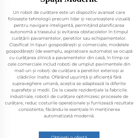
Un robot de curățare este un dispozitiv avansat care
folosește tehnologii precum lidar și recunoaștere vizuală
pentru navigare inteligentă, permițând planificarea
autonomă a traseului și evitarea obstacolelor în timpul
curățării pavamentelor, peretilor sau echipamentelor.
Clasificat în tipuri gospodărești și comerciale, modelele
gospodărești (de exemplu, aspiratoare automate) se ocupă
cu curățarea zilnică a pavamentelor din casă, în timp ce
cele comerciale includ roboți de umplut pavimentele din
mall-uri și roboți de curățare a peretilor exterioși ai
clădirilor înalte. Ofărând ușurință și eficiență fără
supraveghere umană, aceștia se adaptează la diferite
suprafețe și medii. De la casele rezidențiale la fabricile
industriale, roboții de curățare optimizesc procesele de
curățare, reduc costurile operaționale și furnizează rezultate
consistente, făcându-le esențiale în menținerea
automatizată modernă.
Obțineți o ofertă