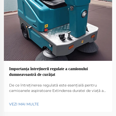
Importanța întreținerii regulate a camionului
dumneavoastră de curățat
De ce întreținerea regulată este esențială pentru
camioanele aspiratoare Extinderea duratei de viață a
camioanelor aspiratoare eficiente Păstrarea unui
camion aspirator eficient în funcțiune fără probleme
VEZI MAI MULTE
necesită întreținere regulată dacă vrem să dureze mai
mult. Lucruri simple precum verificarea...