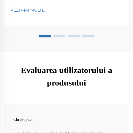
Camioanele aspiratoare au un rol important în
menținerea curățeniei în orașele noastre, adunând tot
VEZI MAI MULTE
felul de lucruri care ajung pe străzi - gunoaie, frunze,
praf, la alegere. Fără acestea...
Evaluarea utilizatorului a
produsului
Christopher