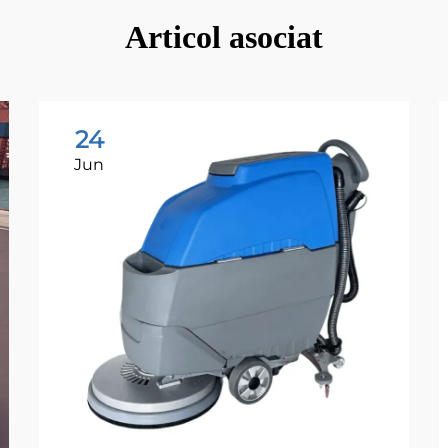
Articol asociat
24
Jun