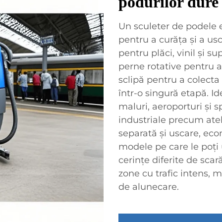
podurilor dure
Un sculeter de podele 
pentru a curăța și a us
pentru plăci, vinil și s
perne rotative pentru a
sclipă pentru a colecta
într-o singură etapă. I
maluri, aeroporturi și 
industriale precum atel
separată și uscare, ec
modele pe care le poți 
cerințe diferite de scar
zone cu trafic intens, 
de alunecare.