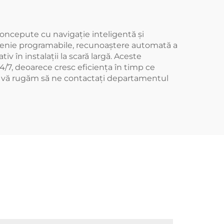
ncepute cu navigație inteligentă și
țenie programabile, recunoaștere automată a
în instalații la scară largă. Aceste
24/7, deoarece cresc eficiența în timp ce
i, vă rugăm să ne contactați departamentul