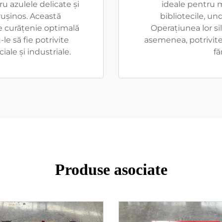
 azulele delicate și
ideale pentru 
ușinos. Această
bibliotecile, und
e curățenie optimală
Operațiunea lor sil
le să fie potrivite
asemenea, potrivite 
ale și industriale.
fă
Produse asociate