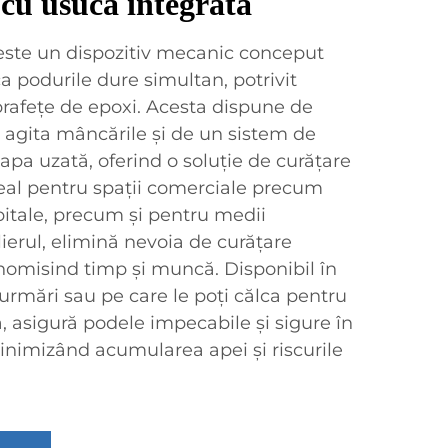
 cu usucă integrată
este un dispozitiv mecanic conceput
ca podurile dure simultan, potrivit
uprafețe de epoxi. Acesta dispune de
 agita mâncările și de un sistem de
 apa uzată, oferind o soluție de curățare
deal pentru spații comerciale precum
spitale, precum și pentru medii
ierul, elimină nevoia de curățare
onomisind timp și muncă. Disponibil în
urmări sau pe care le poți călca pentru
ă, asigură podele impecabile și sigure în
minimizând acumularea apei și riscurile