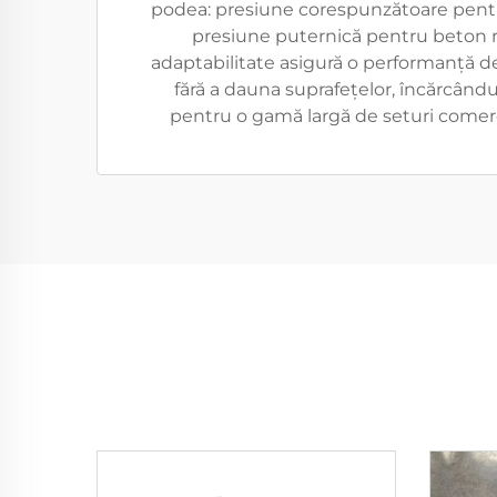
podea: presiune corespunzătoare pentru
presiune puternică pentru beton r
adaptabilitate asigură o performanță d
fără a dauna suprafețelor, încărcându-
pentru o gamă largă de seturi comerci