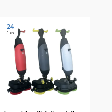
24
2
Jun
Ju