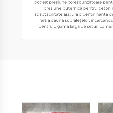
podea: presiune corespunzătoare pentru
presiune puternică pentru beton r
adaptabilitate asigură o performanță d
fără a dauna suprafețelor, încărcându-
pentru o gamă largă de seturi comerci