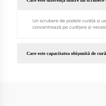
Care este diferența dintre un scrubere 
Un scrubere de podele curăță și us
concentrează pe curățare și neces
Care este capacitatea obișnuită de cur