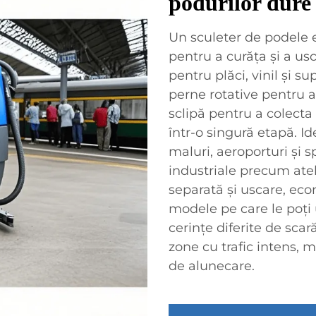
podurilor dure
Un sculeter de podele 
pentru a curăța și a us
pentru plăci, vinil și s
perne rotative pentru a
sclipă pentru a colecta
într-o singură etapă. I
maluri, aeroporturi și 
industriale precum atel
separată și uscare, ec
modele pe care le poți 
cerințe diferite de scar
zone cu trafic intens, 
de alunecare.