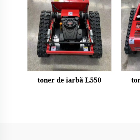
toner de iarbă L550
to