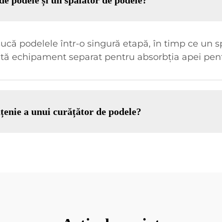
de podele și un spălător de podele?
ucă podelele într-o singură etapă, în timp ce un s
ită echipament separat pentru absorbția apei pent
ățenie a unui curățător de podele?