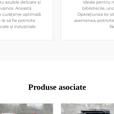
 azulele delicate și
ideale pentru 
ușinos. Această
bibliotecile, und
e curățenie optimală
Operațiunea lor sil
le să fie potrivite
asemenea, potrivite 
ale și industriale.
fă
Produse asociate