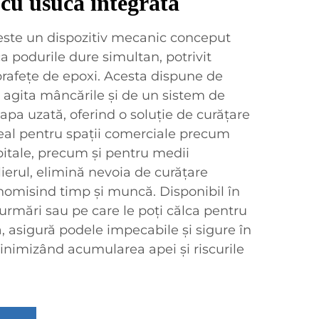
 cu usucă integrată
este un dispozitiv mecanic conceput
ca podurile dure simultan, potrivit
uprafețe de epoxi. Acesta dispune de
 agita mâncările și de un sistem de
 apa uzată, oferind o soluție de curățare
deal pentru spații comerciale precum
spitale, precum și pentru medii
ierul, elimină nevoia de curățare
onomisind timp și muncă. Disponibil în
urmări sau pe care le poți călca pentru
ă, asigură podele impecabile și sigure în
minimizând acumularea apei și riscurile