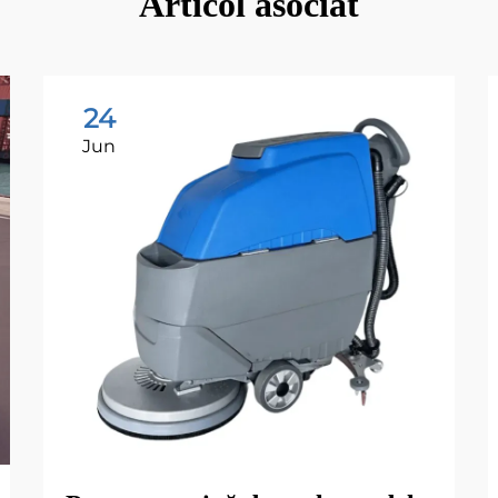
Articol asociat
24
Jun