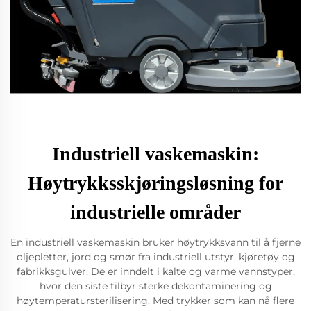
Industriell vaskemaskin:
Høytrykksskjøringsløsning for
industrielle områder
En industriell vaskemaskin bruker høytrykksvann til å fjerne
oljepletter, jord og smør fra industriell utstyr, kjøretøy og
fabrikksgulver. De er inndelt i kalte og varme vannstyper,
hvor den siste tilbyr sterke dekontaminering og
høytemperatursterilisering. Med trykker som kan nå flere