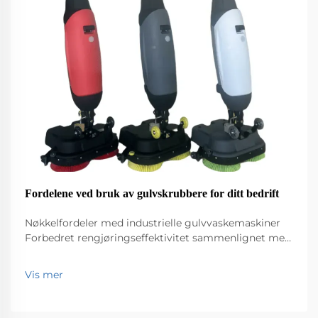
Fordelene ved bruk av gulvskrubbere for ditt bedrift
Nøkkelfordeler med industrielle gulvvaskemaskiner
Forbedret rengjøringseffektivitet sammenlignet med
tradisjonelle mopper Industrielle gulvvaskere hever
nivået når det gjelder rengjøringseffektivitet i forhold
Vis mer
til de gamle moppene. De fungerer bare mye
raskere...