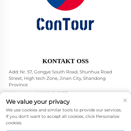
KONTAKT OSS
Add: Nr. 57, Gongye South Road, Shunhua Road
Street, High tech Zone, Jinan City, Shandong
Province
WhatsApp:
+86 18805412771
+1（314）5989651
We value your privacy
E-post:
[email protected]
We use cookies and similar tools to provide our services.
If you don't want to accept all cookies, click Personalize
cookies.
Opphavsrett © 2025 av Jinan DeYou Machinery