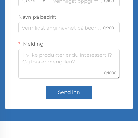
Code
0/100
Navn på bedrift
0/200
Melding
0/1000
Send inn