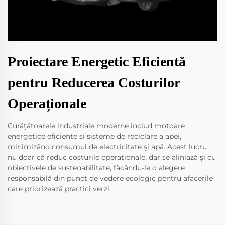
Proiectare Energetic Eficientă
pentru Reducerea Costurilor
Operaționale
Curățătoarele industriale moderne includ motoare
energetice eficiente și sisteme de reciclare a apei,
minimizând consumul de electricitate și apă. Acest lucru
nu doar că reduc costurile operaționale, dar se aliniază și cu
obiectivele de sustenabilitate, făcându-le o alegere
responsabilă din punct de vedere ecologic pentru afacerile
care priorizează practici verzi.