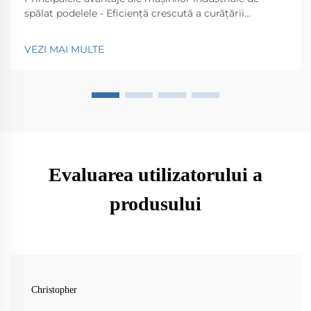
spălat podelele - Eficiență crescută a curățării
comparativ cu mop-urile tradiționale. Mașinile de
spălat podelele industriale aduc un plus real de
VEZI MAI MULTE
eficiență atunci când este vorba de curățare,
comparativ cu mop-urile clasice. Ele funcționează pur
și simplu mult mai rapid...
Evaluarea utilizatorului a
produsului
Christopher