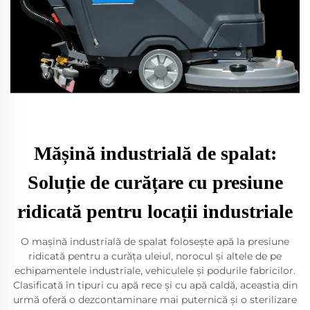
Mășină industrială de spalat:
Soluție de curățare cu presiune
ridicată pentru locații industriale
O mașină industrială de spalat folosește apă la presiune
ridicată pentru a curăța uleiul, norocul și altele de pe
echipamentele industriale, vehiculele și podurile fabricilor.
Clasificată în tipuri cu apă rece și cu apă caldă, aceastia din
urmă oferă o dezcontaminare mai puternică și o sterilizare