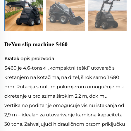
DeYou slip machine S460
Kratak opis proizvoda
S460 je 4,6-tonski „kompaktni teški“ utovarač s
kretanjem na kotačima, na dizel, širok samo 1 680
mm. Rotacija s nultim polumjerom omogućuje mu
okretanje u prolazima širokim 2,2 m, dok mu
vertikalno podizanje omogućuje visinu istakanja od
2,9 m – idealan za utovarivanje kamiona kapaciteta
30 tona. Zahvaljujući hidrauličnom brzom priključku