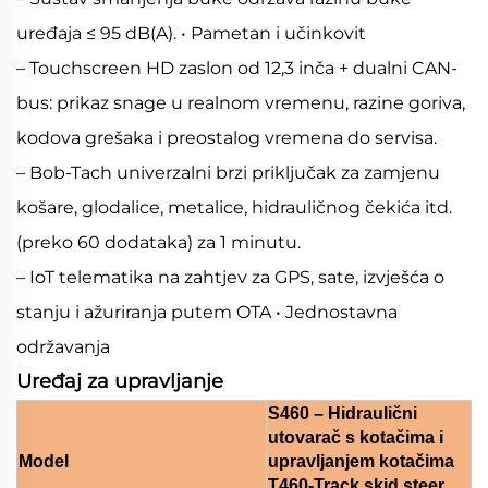
uređaja ≤ 95 dB(A). • Pametan i učinkovit
– Touchscreen HD zaslon od 12,3 inča + dualni CAN-
bus: prikaz snage u realnom vremenu, razine goriva,
kodova grešaka i preostalog vremena do servisa.
– Bob-Tach univerzalni brzi priključak za zamjenu
košare, glodalice, metalice, hidrauličnog čekića itd.
(preko 60 dodataka) za 1 minutu.
– IoT telematika na zahtjev za GPS, sate, izvješća o
stanju i ažuriranja putem OTA • Jednostavna
održavanja
Uređaj za upravljanje
S460 – Hidraulični
utovarač s kotačima i
Model
upravljanjem kotačima
T460-Track skid steer