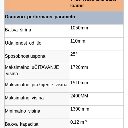
loader
Osnovno
performans
parametri
1050mm
Bakva
širina
110mm
Udaljenost
od
tlo
25°
Sposobnost uspona
Maksimalno
uČITAVANJE
1720mm
visina
1510mm
Maksimalno
pražnjenje
visina
2400MM
Maksimalno
visina
1300 mm
Minimalno
visina
0,12 m
³
Bakva
kapacitet