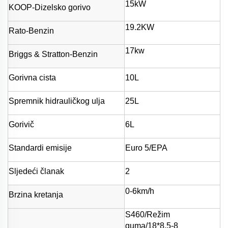
15kW
KOOP-Dizelsko gorivo
19.2KW
Rato-Benzin
17kw
Briggs & Stratton-Benzin
Gorivna cista
10L
Spremnik hidrauličkog ulja
25L
Gorivič
6L
Standardi emisije
Euro 5/EPA
Sljedeći članak
2
0-6km/h
Brzina kretanja
S460/Režim
guma/18*8.5-8