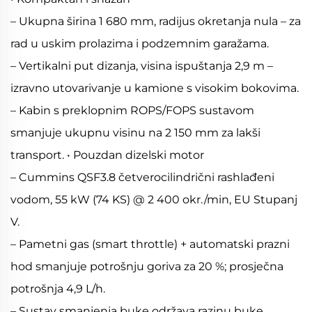
– Ukupna širina 1 680 mm, radijus okretanja nula – za
rad u uskim prolazima i podzemnim garažama.
– Vertikalni put dizanja, visina ispuštanja 2,9 m –
izravno utovarivanje u kamione s visokim bokovima.
– Kabin s preklopnim ROPS/FOPS sustavom
smanjuje ukupnu visinu na 2 150 mm za lakši
transport. • Pouzdan dizelski motor
– Cummins QSF3.8 četverocilindrični rashlađeni
vodom, 55 kW (74 KS) @ 2 400 okr./min, EU Stupanj
V.
– Pametni gas (smart throttle) + automatski prazni
hod smanjuje potrošnju goriva za 20 %; prosječna
potrošnja 4,9 L/h.
– Sustav smanjenja buke održava razinu buke