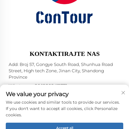
KONTAKTIRAJTE NAS
Add: Broj 57, Gongye South Road, Shunhua Road
Street, High tech Zone, Jinan City, Shandong
Province
Whatsapp:
+86 18805412771
+1（314）5989651
We value your privacy
E-mail:
[email protected]
We use cookies and similar tools to provide our services.
If you don't want to accept all cookies, click Personalize
cookies.
Autorska prava © 2025 by Jinan DeYou Machinery
Technology Co., Ltd -
Politika privatnosti
Accept all