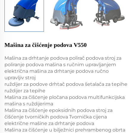
Mašina za čišćenje podova V550
Mašina za drhtanje podova polirač podova stroj za
poliranje podova mašina s ručnim upravljanjem
električna mašina za drhtanje podova ručno
upravljiv stroj
ruždijer za podove drhtač podova šetalača za tepihe
ruždijer za tepihe
Mašina za čišćenje pločana podova multifunkcijska
mašina s ruždijerima
Mašina za čišćenje epoksidnih podova stroj za
čišćenje tvorničkih podova Tvornička cijena
električne mašine za drhtanje podova
Mašina za čišćenje u bilježnici prehrambenog obrta