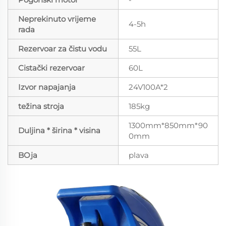
Neprekinuto vrijeme
4-5h
rada
Rezervoar za čistu vodu
55L
Cistački rezervoar
60L
Izvor napajanja
24V100A*2
težina stroja
185kg
1300mm*850mm*90
Duljina * širina * visina
0mm
BOja
plava