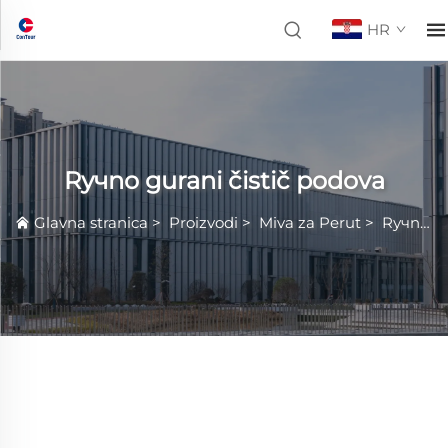
HR
Rучno gurani čistič podova
Glavna stranica
>
Proizvodi
>
Miva za Perut
>
Rучno gurani čistič podova