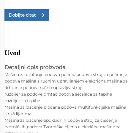
Dobijte citat
Uvod
Detaljni opis proizvoda
Mašina za drhtanje podova polirač podova stroj za poliranje
podova mašina s ručnim upravljanjem električna mašina za
drhtanje podova ručno upravljiv stroj
ruždijer za podove drhtač podova šetalača za tepihe
ruždijer za tepihe
Mašina za čišćenje pločana podova multifunkcijska mašina
s ruždijerima
Mašina za čišćenje epoksidnih podova stroj za čišćenje
tvorničkih podova Tvornička cijena električne mašine za