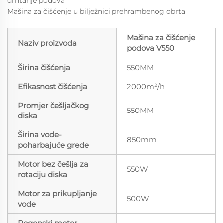
drhtanje podova
Mašina za čišćenje u bilježnici prehrambenog obrta
Mašina za čišćenje
Naziv proizvoda
podova V550
Širina čišćenja
550MM
Efikasnost čišćenja
2000m²/h
Promjer češljačkog
550MM
diska
Širina vode-
850mm
poharbajuće grede
Motor bez češlja za
550W
rotaciju diska
Motor za prikupljanje
500W
vode
Pogonski motor
-