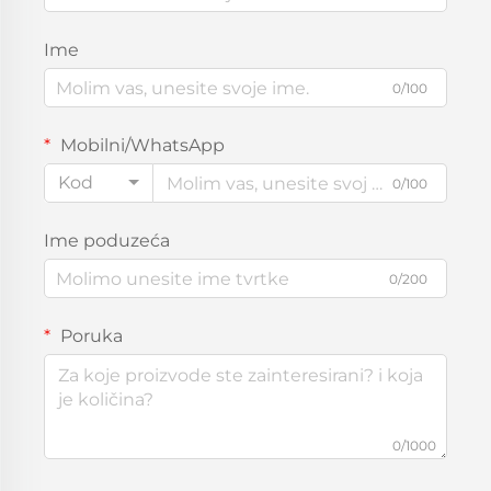
Ime
0/100
Mobilni/WhatsApp
Kod
0/100
Ime poduzeća
0/200
Poruka
0/1000