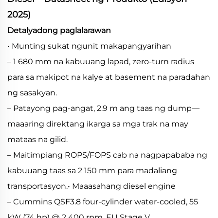
2025)
Detalyadong paglalarawan
• Munting sukat ngunit makapangyarihan
– 1 680 mm na kabuuang lapad, zero-turn radius
para sa makipot na kalye at basement na paradahan
ng sasakyan.
– Patayong pag-angat, 2.9 m ang taas ng dump—
maaaring direktang ikarga sa mga trak na may
mataas na gilid.
– Maitimpiang ROPS/FOPS cab na nagpapababa ng
kabuuang taas sa 2 150 mm para madaliang
transportasyon.• Maaasahang diesel engine
– Cummins QSF3.8 four-cylinder water-cooled, 55
kW (74 hp) @ 2 400 rpm, EU Stage V.