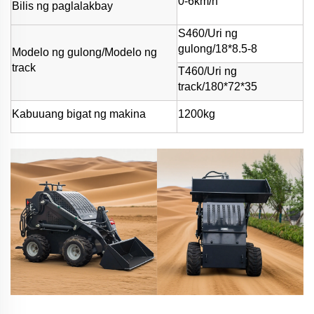
0-6km/h
Bilis ng paglalakbay
S460/Uri ng
gulong/18*8.5-8
Modelo ng gulong/Modelo ng
track
T460/Uri ng
track/180*72*35
Kabuuang bigat ng makina
1200kg