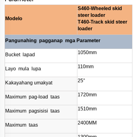
S460-Wheeled skid
steer loader
Modelo
T460-Track skid steer
loader
Pangunahing
pagganap
mga Parameter
1050mm
Bucket
lapad
110mm
Layo
mula
lupa
25°
Kakayahang umakyat
1720mm
Maximum
pag-load
taas
1510mm
Maximum
pagsisisi
taas
2400MM
Maximum
taas
1300mm