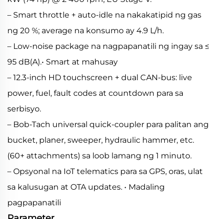
– Smart throttle + auto-idle na nakakatipid ng gas
ng 20 %; average na konsumo ay 4.9 L/h.
– Low-noise package na nagpapanatili ng ingay sa ≤
95 dB(A).• Smart at mahusay
– 12.3-inch HD touchscreen + dual CAN-bus: live
power, fuel, fault codes at countdown para sa
serbisyo.
– Bob-Tach universal quick-coupler para palitan ang
bucket, planer, sweeper, hydraulic hammer, etc.
(60+ attachments) sa loob lamang ng 1 minuto.
– Opsyonal na IoT telematics para sa GPS, oras, ulat
sa kalusugan at OTA updates. • Madaling
pagpapanatili
Parameter