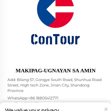
MAKIPAG-UGNAYAN SA AMIN
Add: Bilang 57, Gongye South Road, Shunhua Road
Street, High tech Zone, Jinan City, Shandong
Province
WhatsApp:
+86 18805412771
+1（314）5989651
We value your privacy
E-mail:
[email protected]