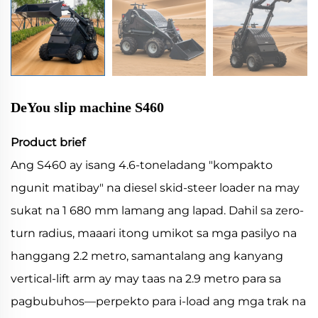
DeYou slip machine S460
Product brief
Ang S460 ay isang 4.6-toneladang "kompakto
ngunit matibay" na diesel skid-steer loader na may
sukat na 1 680 mm lamang ang lapad. Dahil sa zero-
turn radius, maaari itong umikot sa mga pasilyo na
hanggang 2.2 metro, samantalang ang kanyang
vertical-lift arm ay may taas na 2.9 metro para sa
pagbubuhos—perpekto para i-load ang mga trak na