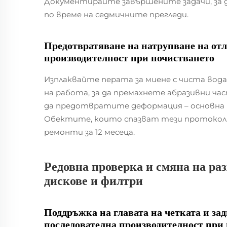
Документирайте завършените задачи, за
по време на седмичните прегледи.
Предотвратяване на натрупване на отл
производителност при почистването
Изплаквайте перата за миене с чиста вода
на работа, за да премахнете абразивни ч
да предотвратите деформация – основна п
Обектите, които спазват тези протоколи,
ремонти за 12 месеца.
Редовна проверка и смяна на раз
дискове и филтри
Поддръжка на главата на четката и за
последователна производителност при