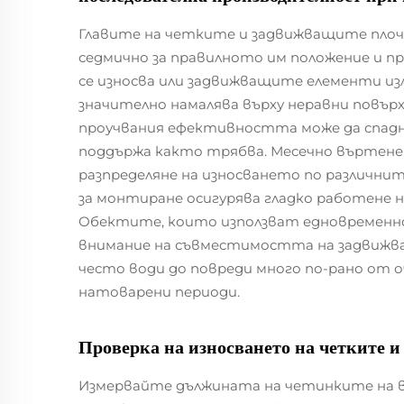
Главите на четките и задвижващите плоч
седмично за правилното им положение и пр
се износва или задвижващите елементи и
значително намалява върху неравни повър
проучвания ефективността може да спадне
поддържа както трябва. Месечно въртене
разпределяне на износването по различни
за монтиране осигурява гладко работене 
Обектите, които използват едновременно
внимание на съвместимостта на задвиж
често води до повреди много по-рано от о
натоварени периоди.
Проверка на износването на четките и
Измервайте дължината на четинките на вс