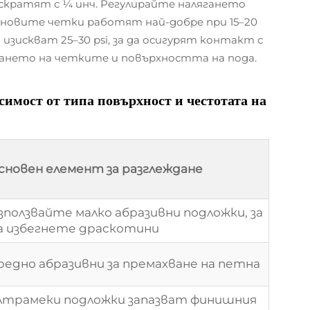
 скратят с ¼ инч. Регулирайте налягането
 новите четки работят най-добре при 15–20
изискват 25–30 psi, за да осигурят контакт с
сването на четките и повърхността на пода.
симост от типа повърхност и честотата на
сновен елемент за разглеждане
зползвайте малко абразивни подложки, за
а избегнете драскотини
редно абразивни за премахване на петна
лтрамеки подложки запазват финишния