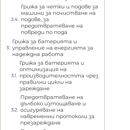
Грижа за четки и подове за
машини за почистване на
подове, за
предотвратяване на
повреди по пода
Грижа за батерията и
управление на енергията за
надеждна работа
Грижа за батерията и
оптимизация на
производителността чрез
правилни цикли на
зареждане
Предотвратяване на
дълбоко изтощаване и
осигуряване на
навременни протоколи за
презареждане