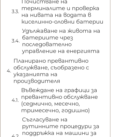
Почистване на
терминалите и проверка
на нивата на водата в
киселинно-оловни батерии
Удължаване на живота на
батериите чрез
последователно
управление на енергията
Планирано превантивно
обслужване, съобразено с
указанията на
производителя
Въвеждане на графици за
превантивно обслужване
(седмично, месечно,
тримесечно, годишно)
Съгласуване на
рутинните процедури за
поддръжка на машини за