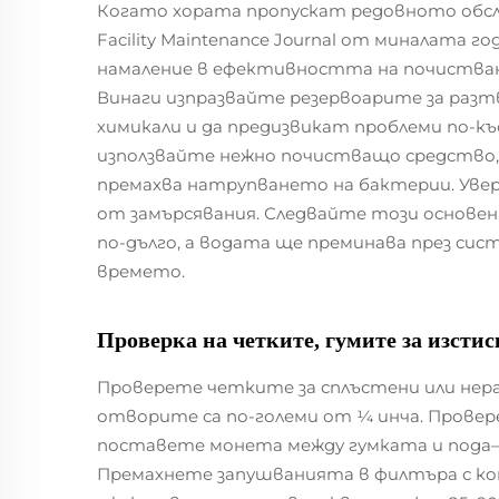
Когато хората пропускат редовното обслу
Facility Maintenance Journal от миналата 
намаление в ефективността на почистван
Винаги изпразвайте резервоарите за разтв
химикали и да предизвикат проблеми по-къ
използвайте нежно почистващо средство,
премахва натрупването на бактерии. Увер
от замърсявания. Следвайте този основен
по-дълго, а водата ще преминава през си
времето.
Проверка на четките, гумите за изстис
Проверете четките за сплъстени или нер
отворите са по-големи от ¼ инча. Прове
поставете монета между гумката и пода—а
Премахнете запушванията в филтъра с комп