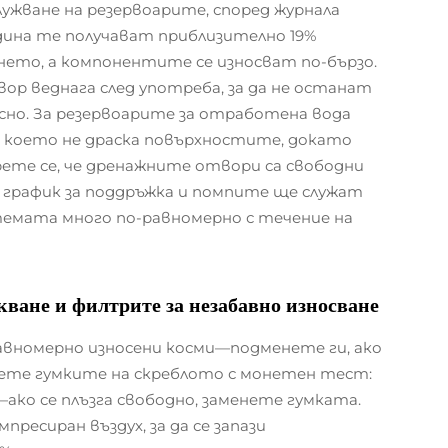
жване на резервоарите, според журнала
година те получават приблизително 19%
ето, а компонентите се износват по-бързо.
ор веднага след употреба, за да не останат
сно. За резервоарите за отработена вода
 което не драска повърхностите, докато
ете се, че дренажните отвори са свободни
 график за поддръжка и помпите ще служат
стемата много по-равномерно с течение на
кване и филтрите за незабавно износване
авномерно износени косми—подменете ги, ако
рете гумките на скреблото с монетен тест:
ко се плъзга свободно, заменете гумката.
ресиран въздух, за да се запази