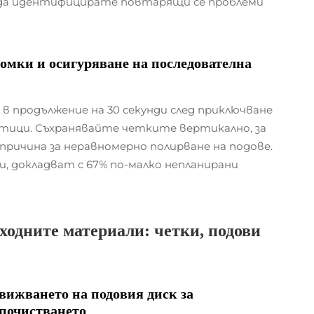
 да идентифицирате повтарящи се проблеми
омки и осигуряване на последователна
 в продължение на 30 секунди след приключване
астици. Съхранявайте четките вертикално, за
ричина за неравномерно полирване на подове.
 докладват с 67% по-малко непланирани
ходните материали: четки, подови
движването на подовия диск за
 почистването