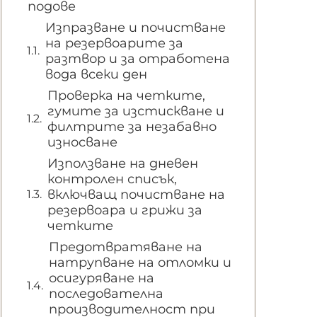
подове
Изпразване и почистване
на резервоарите за
разтвор и за отработена
вода всеки ден
Проверка на четките,
гумите за изстискване и
филтрите за незабавно
износване
Използване на дневен
контролен списък,
включващ почистване на
резервоара и грижи за
четките
Предотвратяване на
натрупване на отломки и
осигуряване на
последователна
производителност при