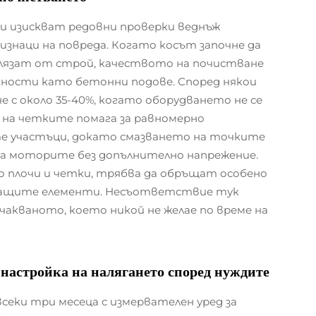
и изискват редовни проверки веднъж
изнаци на повреда. Когато косът започне да
злязат от строй, качеството на почистване
хности като бетонни подове. Според някои
 с около 35-40%, когато оборудването не се
 на четките помага за равномерно
те участъци, докато смазването на точките
на моторите без допълнително напрежение.
 плочи и четки, трябва да обръщат особено
ващите елементи. Несъответствие тук
чакваното, което никой не желае по време на
 настройка на налягането според нуждите
еки три месеца с измервателен уред за