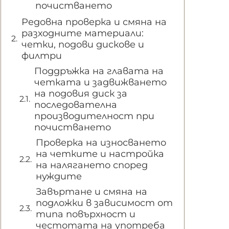
почистването
Редовна проверка и смяна на
разходните материали:
четки, подови дискове и
филтри
Поддръжка на главата на
четката и задвижването
на подовия диск за
последователна
производителност при
почистването
Проверка на износването
на четките и настройка
на налягането според
нуждите
Завъртане и смяна на
подложки в зависимост от
типа повърхност и
честотата на употреба