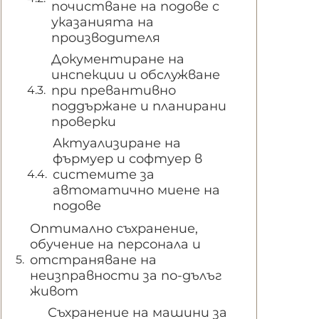
почистване на подове с
указанията на
производителя
Документиране на
инспекции и обслужване
при превантивно
поддържане и планирани
проверки
Актуализиране на
фърмуер и софтуер в
системите за
автоматично миене на
подове
Оптимално съхранение,
обучение на персонала и
отстраняване на
неизправности за по-дълъг
живот
Съхранение на машини за