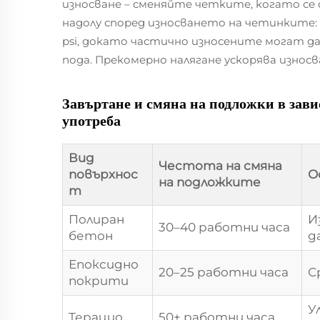
износване – сменяйте четките, когато се
надолу според износването на четинките:
psi, докато частично износените могат да 
пода. Прекомерно налягане ускорява изно
Завъртане и смяна на подложки в зави
употреба
Вид
Честота на смяна
повърхнос
О
на подложките
т
Полиран
И
30–40 работни часа
бетон
д
Епоксидно
20–25 работни часа
С
покрити
У
Терацио
50+ работни часа