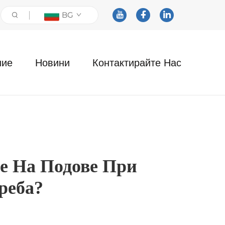
BG
ние
Новини
Контактирайте Нас
е На Подове При
реба?