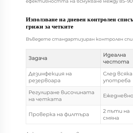
ефективността на всмукване между 85–90
Използване на дневен контролен списъ
грижи за четките
Въведете стандартизиран контролен спис
Идеална
Задача
честота
Дезинфекция на
След всяка
резервоара
употреба
Регулиране височината
Ежедневн
на четката
2 пъти на
Проверка на филтъра
смяна