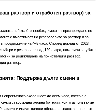
ващ разтвор и отработен разтвор) за
късната работа без необходимост от презареждане по
агат с вместимост на резервоарите за разтвор и за
в продължение на 4–8 часа. Според доклад от 2023 г.
скъбъри с резервоари над 190 литра, намалили загубите
ологии за рециклиране на почистващия разтвор.
щия разтвор.
ерията: Поддържа дълги смени в
 непрекъснато около шест до осем часа, което е с
 онези старомодни оловни батерии, които използвахме
0 различни индустриални обекта в страната, повечето