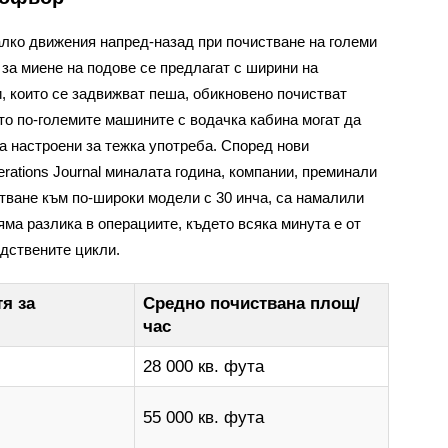
алко движения напред-назад при почистване на големи
за миене на подове се предлагат с ширини на
, които се задвижват пеша, обикновено почистват
ато по-големите машините с водачка кабина могат да
са настроени за тежка употреба. Според нови
rations Journal миналата година, компании, преминали
тване към по-широки модели с 30 инча, са намалили
яма разлика в операциите, където всяка минута е от
одствените цикли.
я за
Средно почиствана площ/
час
28 000 кв. фута
55 000 кв. фута