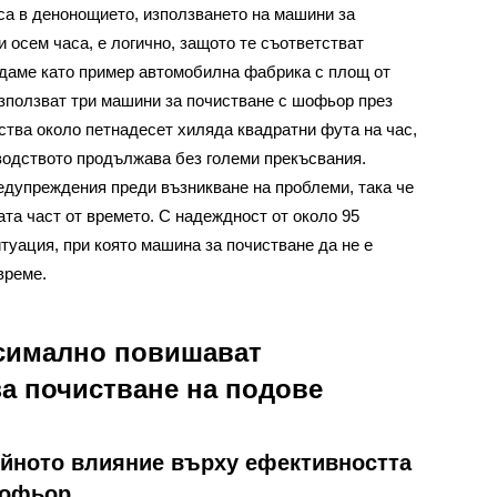
са в денонощието, използването на машини за
 осем часа, е логично, защото те съответстват
едаме като пример автомобилна фабрика с площ от
използват три машини за почистване с шофьор през
ства около петнадесет хиляда квадратни фута на час,
зводството продължава без големи прекъсвания.
дупреждения преди възникване на проблеми, така че
та част от времето. С надеждност от около 95
итуация, при която машина за почистване да не е
време.
симално повишават
а почистване на подове
йното влияние върху ефективността
шофьор