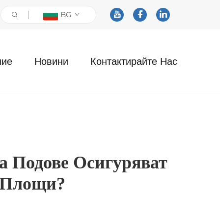
BG
ние
Новини
Контактирайте Нас
а Подове Осигуряват
 Площи?