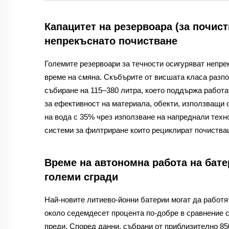
Капацитет на резервоара (за почист
непрекъснато почистване
Големите резервоари за течности осигуряват непре
време на смяна. Скъбърите от висшата класа разпол
събиране на 115–380 литра, което поддържа работа 
за ефективност на материала, обекти, използващи 
на вода с 35% чрез използване на напреднали техн
системи за филтриране
които рециклират почиства
Време на автономна работа на бат
големи сгради
Най-новите литиево-йонни батерии могат да работят
около седемдесет процента по-добре в сравнение с
преди. Според данни, събрани от приблизително 85