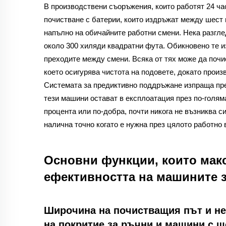
В производствени съоръжения, които работят 24 ча
почистване с батерии, които издръжат между шест и
напълно на обичайните работни смени. Нека разгл
около 300 хиляди квадратни фута. Обикновено те 
преходите между смени. Всяка от тях може да почи
което осигурява чистота на подовете, докато прои
Системата за предиктивно поддръжане изпраща пре
тези машини остават в експлоатация през по-голяма
процента или по-добра, почти никога не възниква с
налична точно когато е нужна през цялото работно 
Основни функции, които мак
ефективността на машините з
Широчина на почистващия път и не
на покритие за ръчни и машини с 