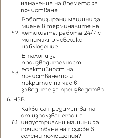
намаление на времето за
почистване
Роботизирани машини за
миене в терминалите на
летищата: работа 24/7 с
минимално човешко
наблюдение
Еталони за
производителност:
ефективност на
почистването и
покритие на час в
заводите за производство
ЧЗВ
Какви са предимствата
от използването на
индустриални машини за
почистване на подове в
големи помещения?