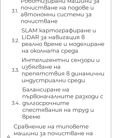
Роботизирани машини за
почистване на подове и
автономни системи за
почистване
SLAM картографиране и
LiDAR за навигация в
реално време и моделиране
на околната среда
Интелигентни сензори и
избягване на
препятствия в динамични
индустриални среди
Балансиране на
първоначалните разходи с
дългосрочните
спестявания на труд и
време
Сравнение на типовете
машини за почистване на