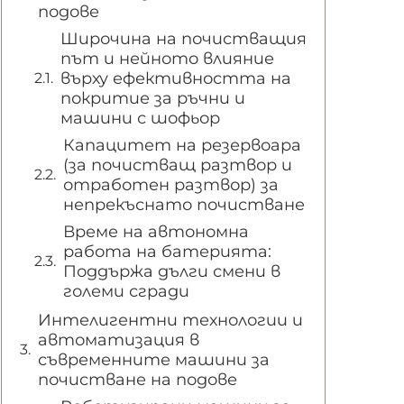
подове
Широчина на почистващия
път и нейното влияние
върху ефективността на
покритие за ръчни и
машини с шофьор
Капацитет на резервоара
(за почистващ разтвор и
отработен разтвор) за
непрекъснато почистване
Време на автономна
работа на батерията:
Поддържа дълги смени в
големи сгради
Интелигентни технологии и
автоматизация в
съвременните машини за
почистване на подове