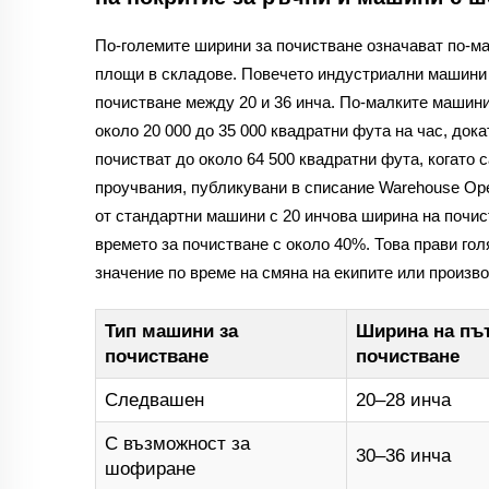
По-големите ширини за почистване означават по-м
площи в складове. Повечето индустриални машини 
почистване между 20 и 36 инча. По-малките машини
около 20 000 до 35 000 квадратни фута на час, док
почистват до около 64 500 квадратни фута, когато 
проучвания, публикувани в списание Warehouse Ope
от стандартни машини с 20 инчова ширина на почис
времето за почистване с около 40%. Това прави гол
значение по време на смяна на екипите или произв
Тип машини за
Ширина на път
почистване
почистване
Следвашен
20–28 инча
С възможност за
30–36 инча
шофиране