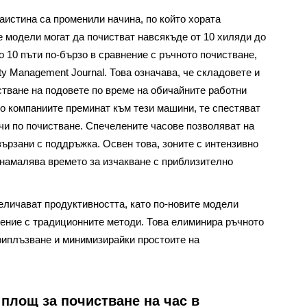
истина са променили начина, по който хората
 модели могат да почистват навсякъде от 10 хиляди до
о 10 пъти по-бързо в сравнение с ръчното почистване,
ty Management Journal. Това означава, че складовете и
тване на подовете по време на обичайните работни
то компаниите преминат към тези машини, те спестяват
ачи по почистване. Спечелените часове позволяват на
вързани с поддръжка. Освен това, зоните с интензивно
 намалява времето за изчакване с приблизително
еличават продуктивността, като по-новите модели
нение с традиционните методи. Това елиминира ръчното
приплъзване и минимизирайки простоите на
площ за почистване на час в