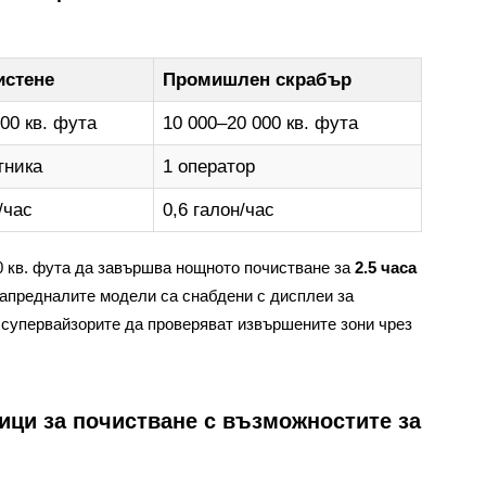
истене
Промишлен скрабър
00 кв. фута
10 000–20 000 кв. фута
тника
1 оператор
/час
0,6 галон/час
0 кв. фута да завършва нощното почистване за
2.5 часа
напредналите модели са снабдени с дисплеи за
 супервайзорите да проверяват извършените зони чрез
ици за почистване с възможностите за