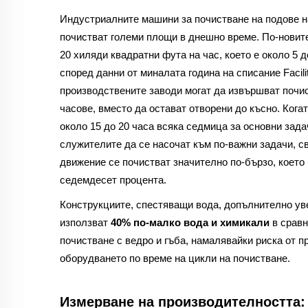
Индустриалните машини за почистване на подове на
почистват големи площи в днешно време. По-новите
20 хиляди квадратни фута на час, което е около 5 д
според данни от миналата година на списание Facili
производствените заводи могат да извършват почис
часове, вместо да остават отворени до късно. Кога
около 15 до 20 часа всяка седмица за основни зад
служителите да се насочат към по-важни задачи, с
движение се почистват значително по-бързо, което
седемдесет процента.
Конструкциите, спестяващи вода, допълнително ув
използват
40% по-малко вода и химикали
в срав
почистване с ведро и гъба, намалявайки риска от 
оборудването по време на цикли на почистване.
Измерване на производителността: 