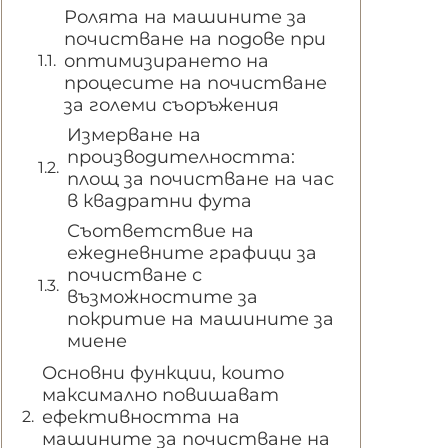
Ролята на машините за
почистване на подове при
оптимизирането на
процесите на почистване
за големи съоръжения
Измерване на
производителността:
площ за почистване на час
в квадратни фута
Съответствие на
ежедневните графици за
почистване с
възможностите за
покритие на машините за
миене
Основни функции, които
максимално повишават
ефективността на
машините за почистване на