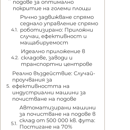
подове за оптимално
покритие на големи площи
Ръчно задвижване спрямо
седнало управление спрямо
роботизирано: Приложни
случаи, ефективност и
мащабируемост
Идеално приложение в
складове, заводи и
транспортни центрове
Реално въздействие: Случай-
проучвания за
ефективността на
индустриални машини за
почистване на подове
Автоматизирани машини
за почистване на подове в
склад от 500 000 кв. фута:
Постигане на 70%