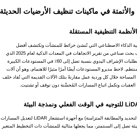
ة والأتمتة في ماكينات تنظيف الأرضيات الحديثة
لأنظمة التنظيفية المستقلة
نية الذكاء الاصطناعي التي تُنشئ خرائط للمنشآت وتكتشف أفضل
مسارات التنظيف بتدخل بسيط من البشر. وبحسب بحث صناعي من تقرير الاتجاهات في المعدات الذكية لعام 2025 الذي
سيصدر قريبًا، فإن هذه الأنظمة الذكية تقلل من متطلبات الإشراف اليدوي بنسبة تصل إلى 60٪ في المستودعات الكبيرة
 لاحظ مديرو المستودعات أيضًا أمرًا مثيرًا للاهتمام، وهو أن آلات
ة تغطي فعليًا حوالي 40٪ أكثر من المساحة خلال كل وردية عمل مقارنةً بتلك الآلات القديمة التي تُقاد خلف
لعقبات وتكمل اتباع المسارات المُحسَّنة دون توقف أو تشتيت.
تستخدم ماكينات الغسيل المتقدمة تقنية SLAM (التحديد والمطابقة المتزامنة) مع أجهزة استشعار LiDAR لتعديل المسارات
لبيئة تصل إلى السنتمتر، مما يجعلها مثالية للمنشآت ذات التخطيط المتغير