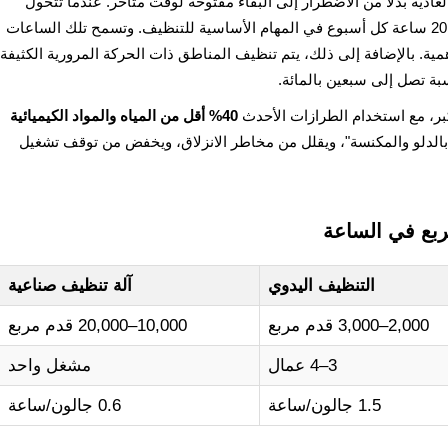
ادية بدلًا من الاضطرار إلى البقاء مفتوحة لوقت متأخر. عندما تتحول
الشركات إلى هذه الماكينات، توفر حوالي 15 إلى 20 ساعة كل أسبوع في المهام الأساسية للتنظيف. وتسمح تلك الساعات
همية. بالإضافة إلى ذلك، يتم تنظيف المناطق ذات الحركة المرورية الكثيفة
بة تصل إلى سبعين بالمائة.
كبر، مع استخدام الطرازات الأحدث
40% أقل من المياه والمواد الكيميائية
ح بالدلو والمكنسة"، ويقلل من مخاطر الانزلاق، ويخفض من توقف تشغيل
مربع في الساعة
التنظيف اليدوي
آلة تنظيف صناعية
2,000–3,000 قدم مربع
10,000–20,000 قدم مربع
3–4 عمال
مشغل واحد
1.5 جالون/ساعة
0.6 جالون/ساعة