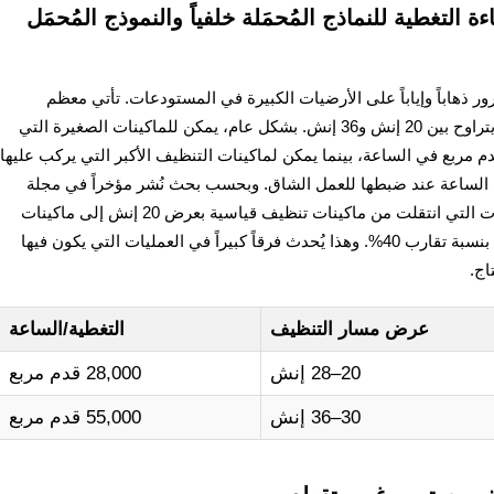
لتغطية للنماذج المُحمَلة خلفياً والنموذج المُحمَل
ر ذهاباً وإياباً على الأرضيات الكبيرة في المستودعات. تأتي معظم
ماكينات غسيل الأرضيات الصناعية بعرض تنظيف يتراوح بين 20 إنش و36 إنش. بشكل عام، يمكن للماكينات الصغيرة التي
اً تنظيف ما يقارب 20 ألف إلى 35 ألف قدم مربع في الساعة، بينما يمكن لماكينات التنظيف الأكبر التي يركب عليها
صل إلى 64,500 قدم مربع في الساعة عند ضبطها للعمل الشاق. وبحسب بحث نُشر مؤخراً في مجلة
عمليات المستودعات السنة الماضية، فإن الشركات التي انتقلت من ماكينات تنظيف قياسية بعرض 20 إنش إلى ماكينات
بعرض 30 إنش شهدت تقليل أوقات التنظيف لديها بنسبة تقارب 40%. وهذا يُحدث فرقاً كبيراً في العمليات التي يكون فيها
اج.
عرض مسار التنظيف
التغطية/الساعة
20–28 إنش
28,000 قدم مربع
30–36 إنش
55,000 قدم مربع