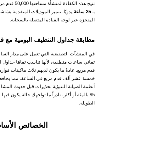
تتيح هذه الكفاءة لمنشأة مساحتها 50,000 قدم مربع إتمام التنظيف الليلي في
بـ
25 ساعة
يدويًا. تتميز الموديلات المتقدمة بش
المنجزة عبر لوحة القيادة المتصلة بالسحابة.
مطابقة جداول التنظيف اليومية مع قد
في المنشآت التصنيعية التي تعمل على مدار السا
ثماني ساعات منطقية، لأنها تناسب تمامًا جداول ال
قدم مربع. عادةً ما يكون لديهم ثلاث ماكينات فوار
خمسة عشر ألف قدم مربع في الساعة، مما يحافظ عل
أنظمة الصيانة التنبؤية تحذيرات قبل حدوث المش
95 بالمئة أو أكثر، نادراً ما تواجهك حالة يكون
الطويلة.
الخصائص الأساسي