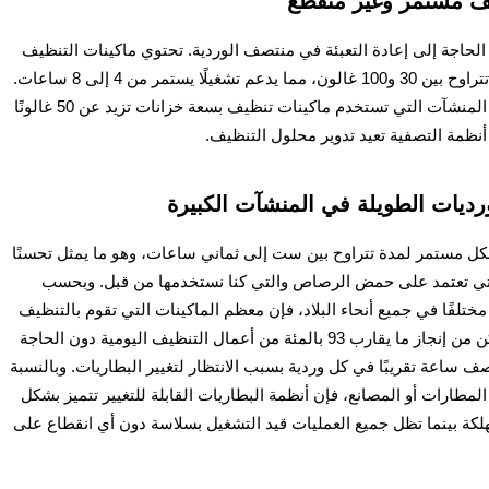
يف مستمر وغير متقطع
لحاجة إلى إعادة التعبئة في منتصف الوردية. تحتوي ماكينات التنظيف
عالية الجودة على خزانات للحل والاستعادة بسعة تتراوح بين 30 و100 غالون، مما يدعم تشغيلًا يستمر من 4 إلى 8 ساعات.
وبحسب تقرير كفاءة المواد لعام 2023، فقد قللت المنشآت التي تستخدم ماكينات تنظيف بسعة خزانات تزيد عن 50 غالونًا
أنظمة التصفية
تعيد تدوير محلول التنظيف.
رديات الطويلة في المنشآت الكبيرة
شكل مستمر لمدة تتراوح بين ست إلى ثماني ساعات، وهو ما يمثل تحسنًا
لقديمة التي تعتمد على حمض الرصاص والتي كنا نستخدمها من قبل. وبحسب
ها من نحو 850 موقعًا صناعيًا مختلفًا في جميع أنحاء البلاد، فإن معظم الماكينات التي تقوم بالتنظيف
وتتمتع بسعة تشغيلية تصل إلى ثماني ساعات تتمكن من إنجاز ما يقارب 93 بالمئة من أعمال التنظيف اليومية دون الحاجة
صف ساعة تقريبًا في كل وردية بسبب الانتظار لتغيير البطاريات. وبالنسبة
طارات أو المصانع، فإن أنظمة البطاريات القابلة للتغيير تتميز بشكل
هلكة بينما تظل جميع العمليات قيد التشغيل بسلاسة دون أي انقطاع على