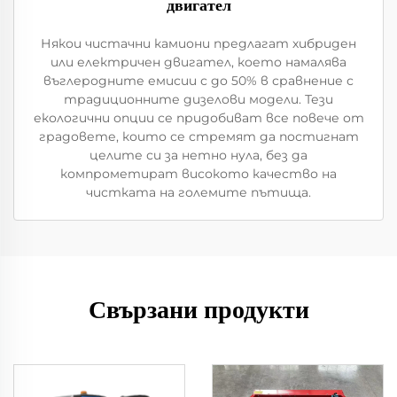
двигател
Някои чистачни камиони предлагат хибриден
или електричен двигател, което намалява
въглеродните емисии с до 50% в сравнение с
традиционните дизелови модели. Тези
екологични опции се придобиват все повече от
градовете, които се стремят да постигнат
целите си за нетно нула, без да
компрометират високото качество на
чистката на големите пътища.
Свързани продукти