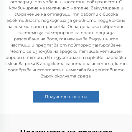
отпадъци от урбани и шосетни повърхности. С
комбиниране на механично метене, вакуумиране и
съхранение на отпадъци, тя работи с висока
ефективност, подходяща за дневното поддържане
на големи пространства. Оснащена със современи
системи за филтриране на прах и опция за
разсейване на вода, тя намалява въздушните
частици и предпазва от повторно замърсяване.
Често се използва на градски пътища, летищен
априон и пътища в индустриални паркове, играейки
ключова роля в градската санитарна чистота, като
подобрява чистотата и намалява въздействието
върху околната среда.
Получете оферта