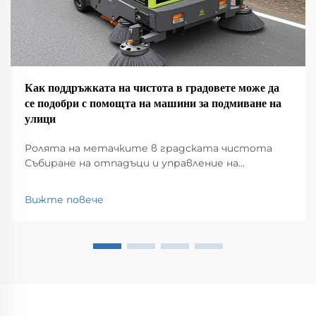
Как поддръжката на чистота в градовете може да
се подобри с помощта на машини за подмиване на
улици
Ролята на метачките в градската чистота
Събиране на отпадъци и управление на
отпадъците Метачките имат голяма роля в
поддържането на чистотата в нашите
Вижте повече
градове, като събират всякакви неща, които се
озовават на улиците – боклук, листа, мръсотия,
наистина всичко. Без това...