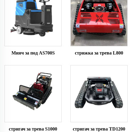
Мияч за под AS700S
стрижка за трева L800
стригач за трева S1000
стригач за трева TD1200