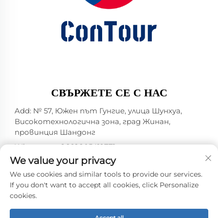
СВЪРЖЕТЕ СЕ С НАС
Add: № 57, Южен път Гунгие, улица Шунхуа,
Високотехнологична зона, град Жинан,
провинция Шандонг
Whatsapp:
+86 18805412771
+1（314）5989651
We value your privacy
Имейл:
[email protected]
We use cookies and similar tools to provide our services.
If you don't want to accept all cookies, click Personalize
cookies.
Права на автора © 2025 от Jinan DeYou Machinery
Technology Co., Ltd -
Политика за поверителност
Accept all