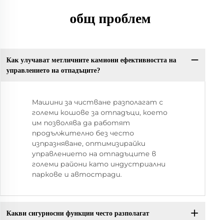
общ проблем
Как улучават метличните камиони ефективността на
управлението на отпадъците?
Машини за чистване разполагат с
големи кошове за отпадъци, което
им позволява да работят
продължително без често
изпразняване, оптимизирайки
управлението на отпадъците в
големи райони като индустриални
паркове и автостради.
Какви сигурносни функции често разполагат