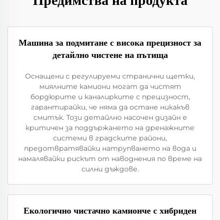
Предимства на продукта
Машина за подмитане с висока прецизност за
детайлно чистене на пътища
Оснащени с регулируеми странични щетки,
миялните камиони могат да чистят
бордюрите и каналирките с прецизност,
гарантирайки, че няма да остане никакъв
смитък. Този детайлно насочен дизайн е
критичен за поддържането на дренажните
системи в градските райони,
предотвратявайки натрупването на вода и
намалявайки рискът от наводнения по време на
силни дъждове.
Екологично чистачно камионче с хибриден