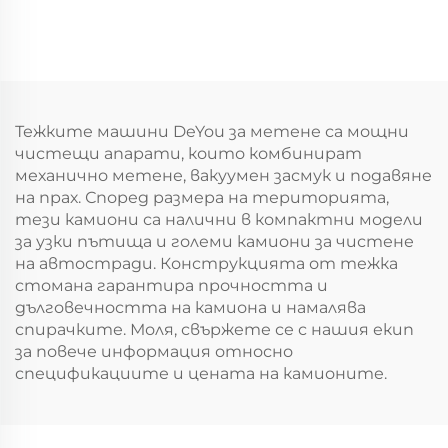
Тежките машини DeYou за метене са мощни
чистещи апарати, които комбинират
механично метене, вакуумен засмук и подавяне
на прах. Според размера на територията,
тези камиони са налични в компактни модели
за узки пътища и големи камиони за чистене
на автостради. Конструкцията от тежка
стомана гарантира прочността и
дълговечността на камиона и намалява
спирачките. Моля, свържете се с нашия екип
за повече информация относно
спецификациите и цената на камионите.