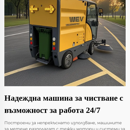
Надеждна машина за чистване с
възможност за работа 24/7
Построени за непрекъснато използване, машините
за метене разполагат с тежки мотори и системи за