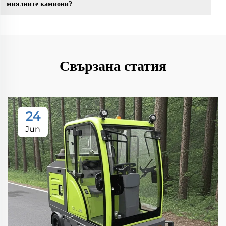
миялните камиони?
Свързана статия
24
Jun