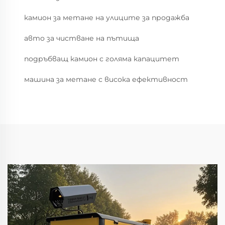
камион за метане на улиците за продажба
авто за чистване на пътища
подръбващ камион с голяма капацитет
машина за метане с висока ефективност