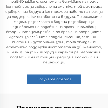
подENOчиLване, системи за всмукване на прах и
контейнери за събиране на смитки, той филтрира
изхвърляния въздух и контролира нивото на прах, за
да поддържа качеството на въздуха. По-големите
модели разполагат с водени резервоари за
едновременно подавяне на праха, намаляващ
вторичното замърсяване по време на операцията.
Идеален за главните градски пътища, летищни
писти и индустриални зони, това обладание
ефективно поддържа чистотата на движението,
минимизира ръчния труд и гарантира безопасни и
подENOчиLни пътищни среди за автомобили и
пешеходци.
Получете оферта