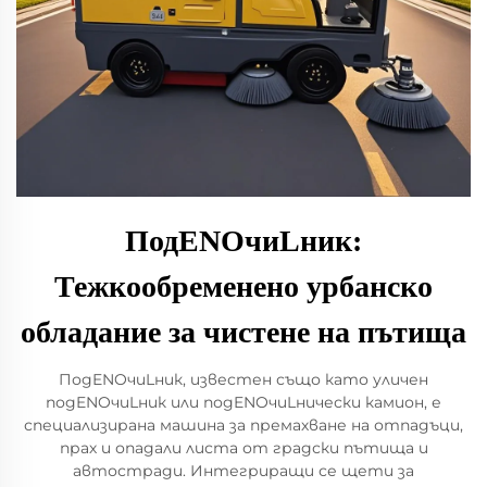
ПодENOчиLник:
Тежкообременено урбанско
обладание за чиcтeнe на пътища
ПодENOчиLник, известен също като уличен
подENOчиLник или подENOчиLнически камион, е
специализирана машина за премахване на отпадъци,
прах и опадали листа от градски пътища и
автостради. Интегриращи се щети за