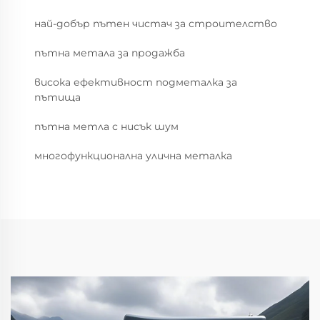
най-добър пътен чистач за строителство
пътна метала за продажба
висока ефективност подметалка за
пътища
пътна метла с нисък шум
многофункционална улична металка