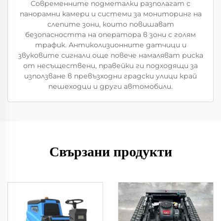
Современните подметалки разполагат с
панорамни камери и системи за мониторинг на
слепите зони, които повишават
безопасността на оператора в зони с голям
трафик. Антиколизионните датчици и
звуковите сигнали още повече намаляват риска
от несъществени, правейки ги подходящи за
използване в превъзходни градски улици край
пешеходци и други автомобили.
Свързани продукти