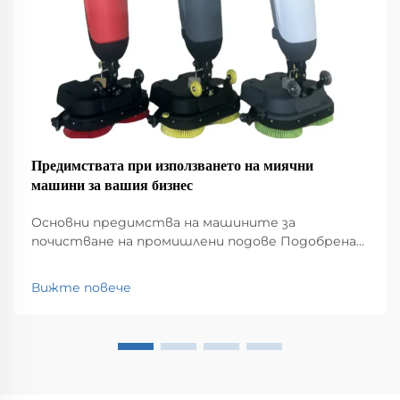
Предимствата при използването на миячни
машини за вашия бизнес
Основни предимства на машините за
почистване на промишлени подове Подобрена
ефективност на почистването спрямо
традиционните шльопи. Машините за
Вижте повече
почистване на промишлени подове наистина
повишават нивото на почистване в сравнение
със старите шльопи. Те просто работят
много по-бързо...