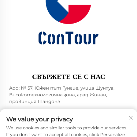
СВЪРЖЕТЕ СЕ С НАС
Add: № 57, Южен път Гунгие, улица Шунхуа,
Високотехнологична зона, град Жинан,
провинция Шандонг
Whatsapp:
+86 18805412771
+1（314）5989651
We value your privacy
Имейл:
[email protected]
We use cookies and similar tools to provide our services.
If you don't want to accept all cookies, click Personalize