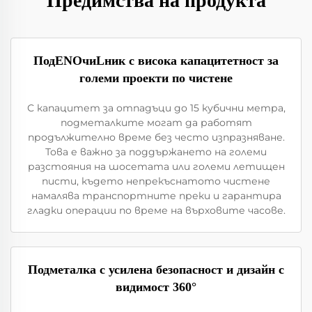
Предимства на продукта
ПодENOчиLник с висока капацитетност за
големи проекти по чиcтeнe
С капацитет за отпадъци до 15 кубични метра,
подметалките могат да работят
продължително време без често изпразняване.
Това е важно за поддържането на големи
разстояния на шосетата или големи летищен
писти, където непрекъснатото чистене
намалява транспортните преки и гарантира
гладки операции по време на върховите часове.
Подметалка с усилена безопасност и дизайн с
видимост 360°