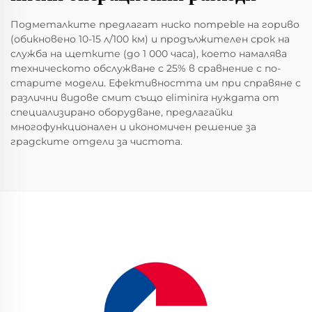
Подметалките предлагат ниско потреble на гориво
(обикновено 10-15 л/100 км) и продължителен срок на
служба на щетките (до 1 000 часа), което намалява
техническото обслужване с 25% в сравнение с по-
старите модели. Ефективността им при справяне с
различни видове смит също eliminira нуждата от
специализирано оборудване, предлагайки
многофункционален и икономичен решение за
градските отдели за чистота.