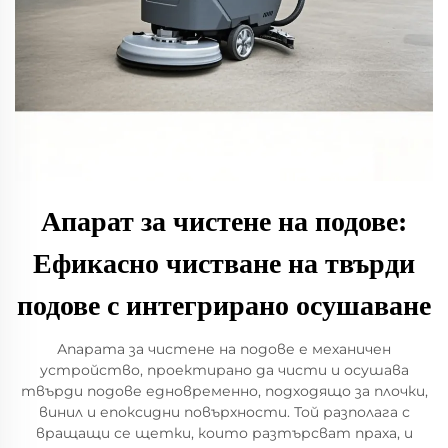
Апарат за чистене на подове:
Ефикасно чистване на твърди
подове с интегрирано осушаване
Апарата за чистене на подове е механичен
устройство, проектирано да чисти и осушава
твърди подове едновременно, подходящо за плочки,
винил и епоксидни повърхности. Той разполага с
вращащи се щетки, които разтърсват праха, и