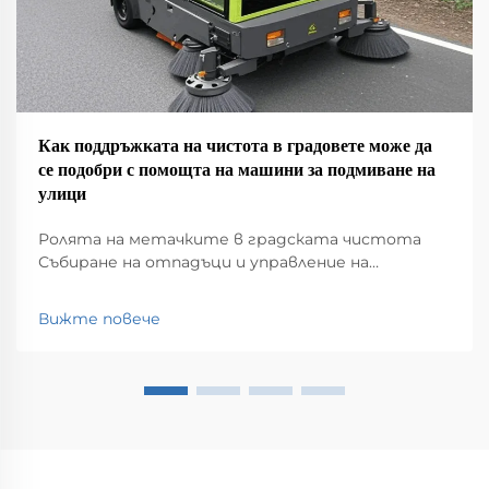
Как поддръжката на чистота в градовете може да
се подобри с помощта на машини за подмиване на
улици
Ролята на метачките в градската чистота
Събиране на отпадъци и управление на
отпадъците Метачките имат голяма роля в
поддържането на чистотата в нашите
Вижте повече
градове, като събират всякакви неща, които се
озовават на улиците – боклук, листа, мръсотия,
наистина всичко. Без това...