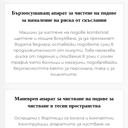
Бързоосушаващ апарат за чистене на подове
за намаление на риска от скъслания
Машини за чистене на подове kombinirat
щетене и мощна всмуквана, за да премахнат
водата веднага, оставяйки подовете сухи в
продължителност от минути. Това намалява
риска от падения и скъсвания в зони с голям
трафик като болници и магазини, подобрявайки
безопасността както за персонала, така и за
клиентите.
Маневрен апарат за чистване на подове за
чистване в тесни пространства
Оснащени с въртящи се колела и компактни
конструкции, апаратите за чистване на