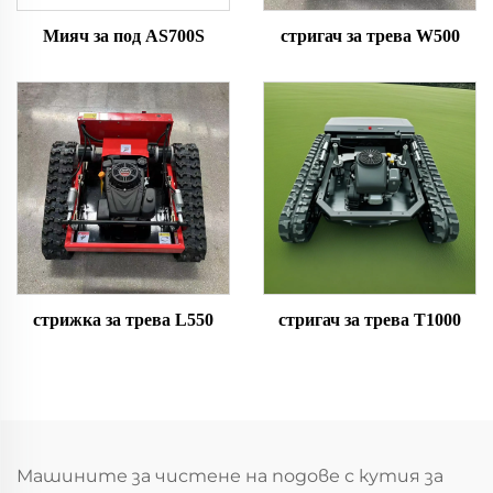
Мияч за под AS700S
стригач за трева W500
стрижка за трева L550
стригач за трева T1000
Машините за чистене на подове с кутия за