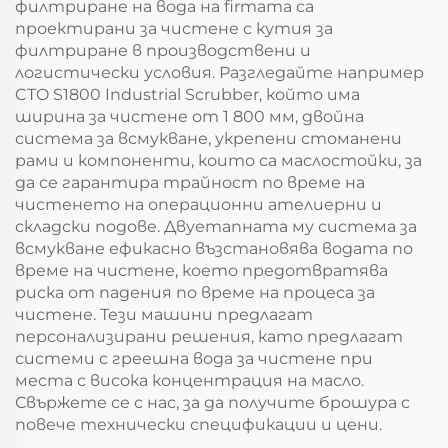
филтриране на вода на firmaта са
проектирани за чистене с кутия за
филтриране в производствени и
логистически условия. Разгледайте например
CTO S1800 Industrial Scrubber, който има
ширина за чистене от 1 800 мм, двойна
система за всмукване, укрепени стоманени
рами и компоненти, които са маслостойки, за
да се гарантира трайност по време на
чистенето на операционни ателиерни и
складски подове. Двуетапната му система за
всмукване ефикасно възстановява водата по
време на чистене, което предотвратява
риска от падения по време на процеса за
чистене. Тези машини предлагат
персонализирани решения, като предлагат
системи с греешна вода за чистене при
места с висока концентрация на масло.
Свържете се с нас, за да получите брошура с
повече технически спецификации и цени.