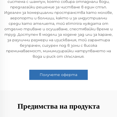
система с шампун, която собира отпаднали води,
предлагайки решение за чистване в един стъп.
Идеален за комерциални пространства като молове,
аеропорти и болници, както и за индустриални
среди като ателиета, той eliminira нуждата от
отделно триване и осушаване, спестявайки време и
труд. Доступен в модели за ходене зад или за каране,
за различни размери на изисквания, той гарантира
безпрачен, сигурен под в зони с висока
преминаваемост, минимизирайки натрупването на
вода и риск от скъслания.
Получете оферта
Предимства на продукта