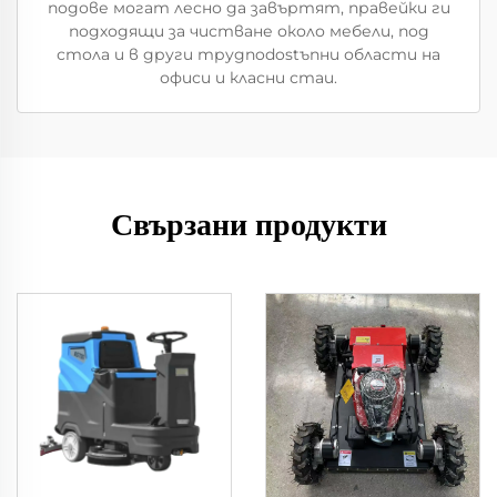
подове могат лесно да завъртят, правейки ги
подходящи за чистване около мебели, под
стола и в други трудnodostъпни области на
офиси и класни стаи.
Свързани продукти