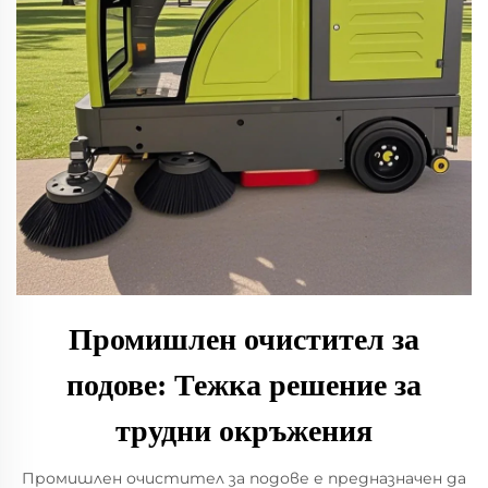
Промишлен очистител за
подове: Тежка решение за
трудни окръжения
Промишлен очистител за подове е предназначен да