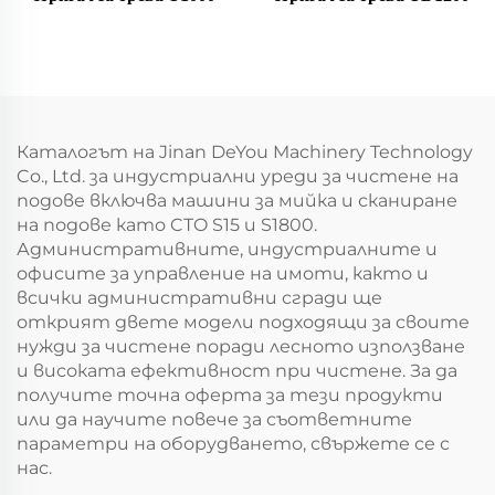
Каталогът на Jinan DeYou Machinery Technology
Co., Ltd. за индустриални уреди за чистене на
подове включва машини за мийка и сканиране
на подове като CTO S15 и S1800.
Административните, индустриалните и
офисите за управление на имоти, както и
всички административни сгради ще
открият двете модели подходящи за своите
нужди за чистене поради лесното използване
и високата ефективност при чистене. За да
получите точна оферта за тези продукти
или да научите повече за съответните
параметри на оборудването, свържете се с
нас.