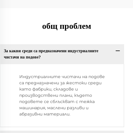
общ проблем
За какви среди са предназначени индустриалните
чистачи на подове?
Индустриалните чистачи на подове
са предназначени за жестоки среди
като фабрики, складове и
производствени плани, където
подовете се сблъскват с тежка
машинария, маслени разливи и
абразивни материали.