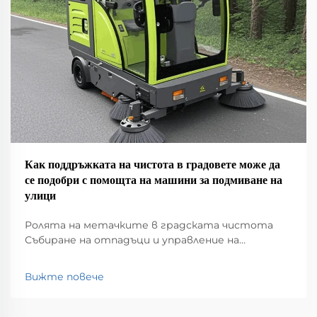
Как поддръжката на чистота в градовете може да
се подобри с помощта на машини за подмиване на
улици
Ролята на метачките в градската чистота
Събиране на отпадъци и управление на
отпадъците Метачките имат голяма роля в
поддържането на чистотата в нашите
Вижте повече
градове, като събират всякакви неща, които се
озовават на улиците – боклук, листа, мръсотия,
наистина всичко. Без това...