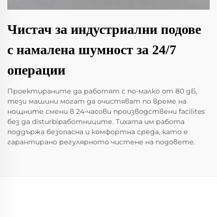
Чистач за индустриални подове
с намалена шумност за 24/7
операции
Проектираните да работят с по-малко от 80 дБ,
тези машини могат да очистяват по време на
нощните смени в 24-часови производствени facilites
без да disturbiработниците. Тихата им работа
поддържа безопасна и комфортна среда, като е
гарантирано регулярното чистене на подовете.