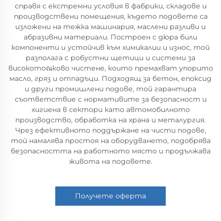
справя с екстремни условия в фабрики, складове и
производствени помещения, където подовете са
изложени на тежка машинария, маслени разливи и
абразивни материали. Построен с дюра били
компоненти и устойчив към химикалии и износ, той
разполага с робустни щетици и системи за
високотоณково чистене, които премахват упорито
масло, гряз и отпадъци. Подходящ за бетон, епоксид
и други промишлени подове, той гарантира
съответствие с нормативите за безопасност и
хигиена в сектори като автомобилното
производство, обработка на храна и металургия.
Чрез ефективното поддържане на чисти подове,
той намалява простоя на оборудването, подобрява
безопасността на работното място и продължава
живота на подовете.
Получете оферта