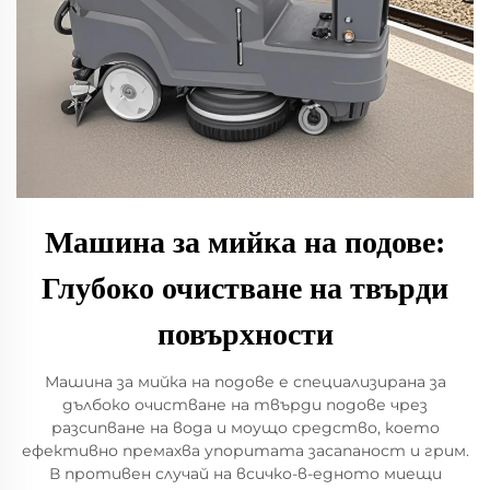
Машина за мийка на подове:
Глубоко очистване на твърди
повърхности
Машина за мийка на подове е специализирана за
дълбоко очистване на твърди подове чрез
разсипване на вода и моущо средство, което
ефективно премахва упоритата засапаност и грим.
В противен случай на всичко-в-едното миещи