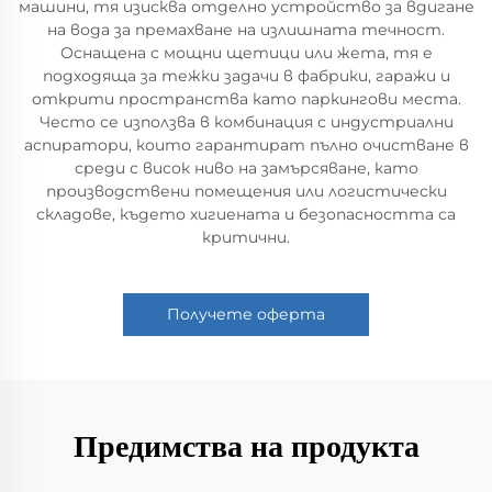
машини, тя изисква отделно устройство за вдигане
на вода за премахване на излишната течност.
Оснащена с мощни щетици или жета, тя е
подходяща за тежки задачи в фабрики, гаражи и
открити пространства като паркингови места.
Често се използва в комбинация с индустриални
аспиратори, които гарантират пълно очистване в
среди с висок ниво на замърсяване, като
производствени помещения или логистически
складове, където хигиената и безопасността са
критични.
Получете оферта
Предимства на продукта