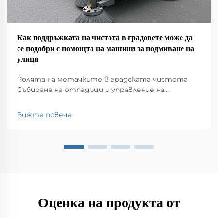
Как поддръжката на чистота в градовете може да
се подобри с помощта на машини за подмиване на
улици
Ролята на метачките в градската чистота
Събиране на отпадъци и управление на
отпадъците Метачките имат голяма роля в
поддържането на чистотата в нашите
Вижте повече
градове, като събират всякакви неща, които се
озовават на улиците – боклук, листа, мръсотия,
наистина всичко. Без това...
Оценка на продукта от