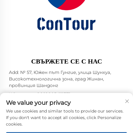
СВЪРЖЕТЕ СЕ С НАС
Add: № 57, Южен път Гунгие, улица Шунхуа,
Високотехнологична зона, град Жинан,
провинция Шандонг
Whatsapp:
+86 18805412771
+1（314）5989651
We value your privacy
Имейл:
[email protected]
We use cookies and similar tools to provide our services.
If you don't want to accept all cookies, click Personalize
cookies.
Права на автора © 2025 от Jinan DeYou Machinery