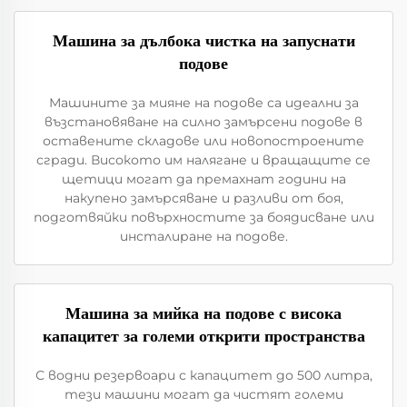
Машина за дълбока чистка на запуснати
подове
Машините за мияне на подове са идеални за
възстановяване на силно замърсени подове в
оставените складове или новопостроените
сгради. Високото им налягане и вращащите се
щетици могат да премахнат години на
накупено замърсяване и разливи от боя,
подготвяйки повърхностите за боядисване или
инсталиране на подове.
Машина за мийка на подове с висока
капацитет за големи открити пространства
С водни резервоари с капацитет до 500 литра,
тези машини могат да чистят големи