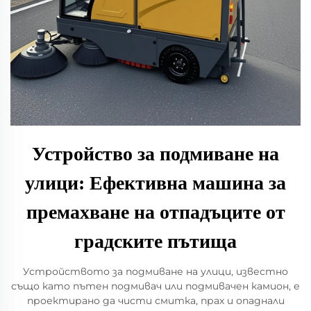
Устройство за подмиване на
улици: Ефективна машина за
премахване на отпадъците от
градските пътища
Устройството за подмиване на улици, известно
също като пътен подмивач или подмивачен камион, е
проектирано да чисти смитка, прах и опаднали