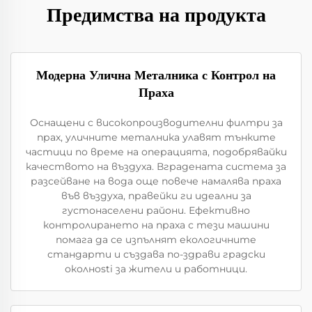
Предимства на продукта
Модерна Улична Металника с Контрол на
Праха
Оснащени с високопроизводителни филтри за
прах, уличните металника улавят тънките
частици по време на операцията, подобрявайки
качеството на въздуха. Вградената система за
разсейване на вода още повече намалява праха
във въздуха, правейки ги идеални за
густонаселени райони. Ефективно
контролирането на праха с тези машини
помага да се изпълнят екологичните
стандарти и създава по-здрави градски
околнosti за жители и работници.