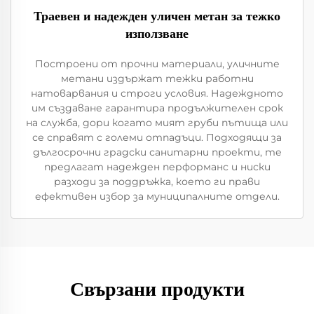
Траевен и надежден уличен метан за тежко
използване
Построени от прочни материали, уличните
метани издържат тежки работни
натоварвания и строги условия. Надеждното
им създаване гарантира продължителен срок
на служба, дори когато мият груби пътища или
се справят с големи отпадъци. Подходящи за
дългосрочни градски санитарни проекти, те
предлагат надежден перформанс и ниски
разходи за поддръжка, което ги прави
ефективен избор за муниципалните отдели.
Свързани продукти