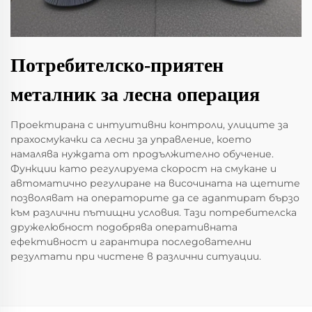
Потребителско-приятен
металник за лесна операция
Проектирана с интуитивни контроли, улиците за
прахосмукачки са лесни за управление, което
намалява нуждата от продължително обучение.
Функции като регулируема скорост на смукане и
автоматично регулиране на височината на щетите
позволяват на операторите да се адаптират бързо
към различни пътищни условия. Тази потребителска
дружелюбност подобрява оперативната
ефективност и гарантира последователни
резултати при чистене в различни ситуации.