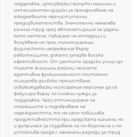
поддръжка, използвайки прочути машини и
интелигентен дизайн за преодоляване на
ежедневните пречистителни
предизвикателства. Значително намалява
ръчния труд чрез автоматизация на задачи
като метене, събиране на отпадъци и
всмукване на прах, минимизиращи
физическото напрежение върху
работниците, докато запазва висока
ефективност. От заетите градски улици до
тихите жилищни райони, нейната
адаптивна функционалност постоянно
осигурява дълбоко пречистване,
освобождавайки мunicipalния персонал да се
фокусира върху по-сложни нужди за
поддръжка. Чрез оптимизиране на
операциите и подобряване на
надеждността, то не само повишава
продуктивността при градската хигиена, но
и допринася за създаване на по-безопасна и по-
устойчива среда с намалени разходи за труд