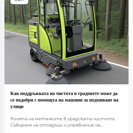
Как поддръжката на чистота в градовете може да
се подобри с помощта на машини за подмиване на
улици
Ролята на метачките в градската чистота
Събиране на отпадъци и управление на
отпадъците Метачките имат голяма роля в