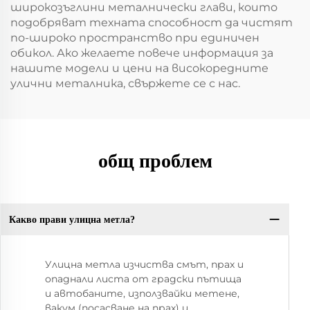
широкозъглини металнически глави, които
подобряват техната способност да чистят
по-широко пространство при единичен
обикол. Ако желаете повече информация за
нашите модели и цени на високоредните
улични металника, свържете се с нас.
общ проблем
Какво прави улицна метла?
Улицна метла изчиства смът, прах и
опаднали листа от градски пътища
и автобаните, използвайки метене,
вакум (посасване на прах) и