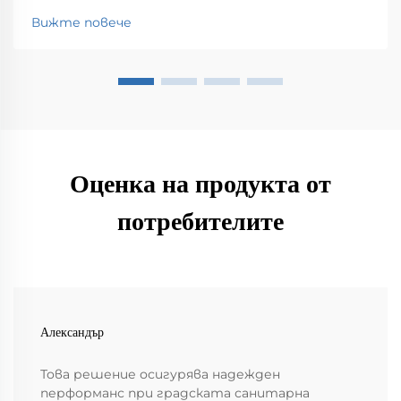
поддържането на чистотата в нашите
Вижте повече
градове, като събират всякакви неща, които се
озовават на улиците – боклук, листа, мръсотия,
наистина всичко. Без това...
Оценка на продукта от
потребителите
Александър
Това решение осигурява надежден
перформанс при градската санитарна