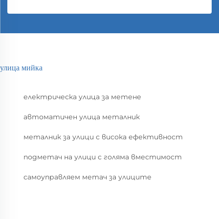
улица мийка
електрическа улица за метене
автоматичен улица металник
металник за улици с висока ефективност
подметач на улици с голяма вместимост
самоуправляем метач за улиците