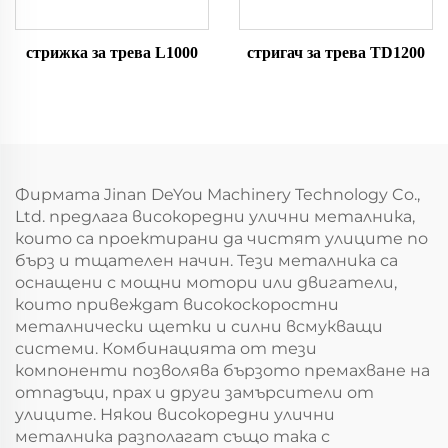
стрижка за трева L1000
стригач за трева TD1200
Фирмата Jinan DeYou Machinery Technology Co.,
Ltd. предлага високоредни улични металника,
които са проектирани да чистят улиците по
бърз и тщателен начин. Тези металника са
оснащени с мощни мотори или двигатели,
които привеждат високоскоростни
металнически щетки и силни всмукващи
системи. Комбинацията от тези
компоненти позволява бързото премахване на
отпадъци, прах и други замърсители от
улиците. Някои високоредни улични
металника разполагат също така с