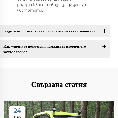
разпръскване на вода, за да запази
чистотата.
Къде се използват главно уличните метални машини?
Как уличните подметачи намаляват вторичното
замърсяване?
Свързана статия
24
Jun