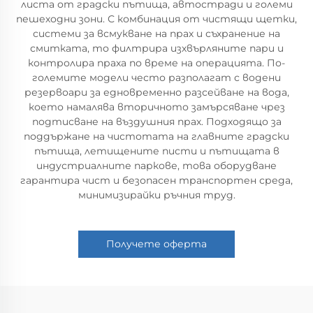
листа от градски пътища, автостради и големи
пешеходни зони. С комбинация от чистящи щетки,
системи за всмукване на прах и съхранение на
смитката, то филтрира изхвърляните пари и
контролира праха по време на операцията. По-
големите модели често разполагат с водени
резервоари за едновременно разсейване на вода,
което намалява вторичното замърсяване чрез
подтисване на въздушния прах. Подходящо за
поддържане на чистотата на главните градски
пътища, летищените писти и пътищата в
индустриалните паркове, това оборудване
гарантира чист и безопасен транспортен среда,
минимизирайки ръчния труд.
Получете оферта