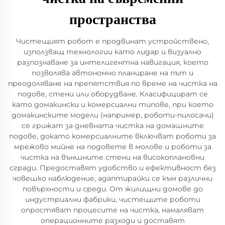
пространства
Чистещият робот е продвинат устройствено,
използващ технологии като лидар и визуално
разпознаване за интелигентна навигация, което
позволява автономно планиране на път и
преодоляване на препятствия по време на чистка на
подове, стени или оборудване. Класифицират се
като домакински и комерсиални типове, при което
домакинските модели (например, роботи-пилосачи)
се грижат за дневната чистка на домашните
подове, докато комерсиалните включват роботи за
мрежово мийне на подовете в молове и роботи за
чистка на външните стени на високоплановни
сгради. Предоставят удобство и ефективност без
човешко наблюдение, адаптирайки се към различни
повърхности и среди. От жилищни домове до
индустриални фабрики, чистещите роботи
опростяват процесите на чистка, намаляват
операционните разходи и доставят