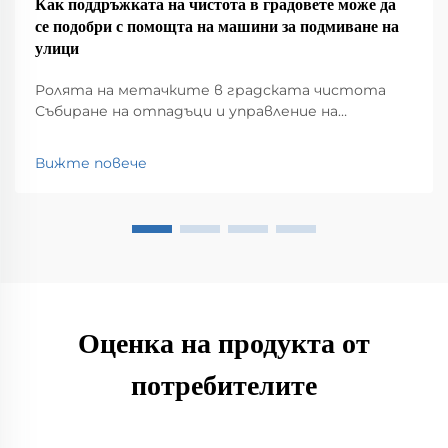
Как поддръжката на чистота в градовете може да
се подобри с помощта на машини за подмиване на
улици
Ролята на метачките в градската чистота
Събиране на отпадъци и управление на
отпадъците Метачките имат голяма роля в
поддържането на чистотата в нашите
Вижте повече
градове, като събират всякакви неща, които се
озовават на улиците – боклук, листа, мръсотия,
наистина всичко. Без това...
Оценка на продукта от
потребителите