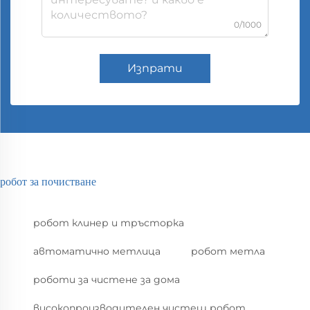
0/1000
Изпрати
робот за почистване
робот клинер и тръсторка
автоматично метлица
робот метла
роботи за чистене за дома
високопроизводителен чистещ робот