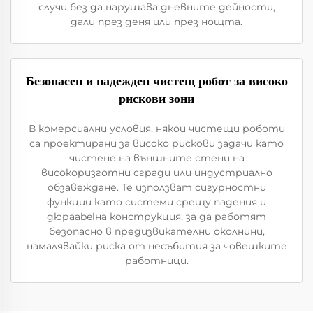
случи без да нарушава дневните дейности,
дали през деня или през нощта.
Безопасен и надежден чистещ робот за високо
рискови зони
В комерсиални условия, някои чистещи роботи
са проектирани за високо рискови задачи като
чистене на външните стени на
високоризготни сгради или индустриално
обзавеждане. Те използват сигурностни
функции като системи срещу падения и
дюраabelна конструкция, за да работят
безопасно в предизвикателни околнини,
намалявайки риска от несъбития за човешките
работници.