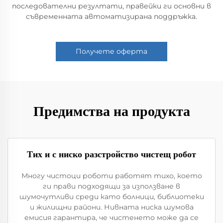
последователни резултати, правейки ги основни в
съвременната автоматизирана поддръжка.
Получете оферта
Предимства на продукта
Тих и с ниско разстройство чистещ робот
Многу чистоци роботи работят тихо, което
ги прави подходящи за използване в
шумочутливи среди като болници, библиотеки
и жилищни райони. Нивната ниска шумова
емисия гарантира, че чистенето може да се