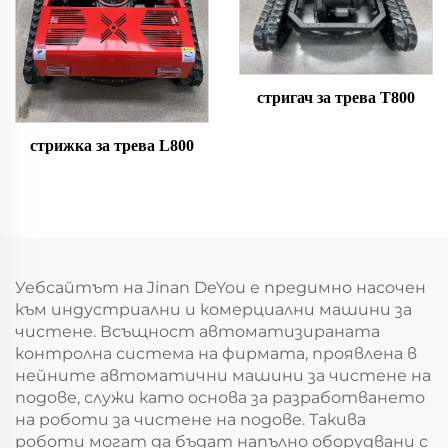
стригач за трева T800
стрижка за трева L800
Уебсайтът на Jinan DeYou е предимно насочен
към индустриални и комерциални машини за
чистене. Всъщност автоматизираната
контролна система на фирмата, проявлена в
нейните автоматични машини за чистене на
подове, служи като основа за разработването
на роботи за чистене на подове. Такива
роботи могат да бъдат напълно оборудвани с