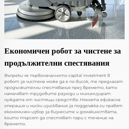
Економичен робот за чистене за
продължителни спестявания
Въпреки че първоначалното-capital investment в
робот за чистене може да е по-висок, те предлагат
продължителни спестявания през времето, като
намаляват трудовите разходи и минимизират
нуждата от чистящи средства. Няхната ефикасна
операция и ниски изисквания за поддръжка ги правят
економичен избор за бизнесите и домакинствата,
които търсят да спестяват пари с течение на
времето.