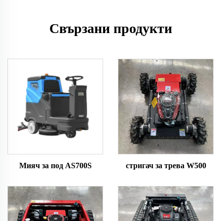
Свързани продукти
Мияч за под AS700S
стригач за трева W500