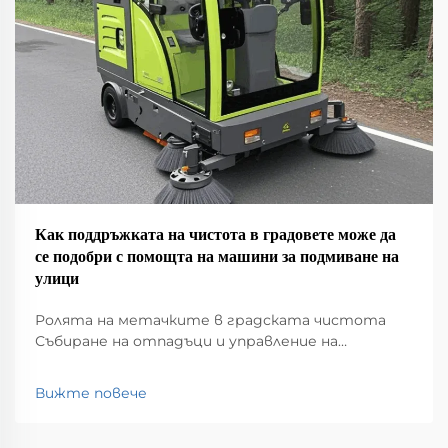
Как поддръжката на чистота в градовете може да
се подобри с помощта на машини за подмиване на
улици
Ролята на метачките в градската чистота
Събиране на отпадъци и управление на
отпадъците Метачките имат голяма роля в
поддържането на чистотата в нашите
Вижте повече
градове, като събират всякакви неща, които се
озовават на улиците – боклук, листа, мръсотия,
наистина всичко. Без това...