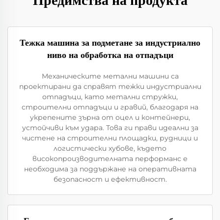
Предимства на продукта
Тежка машина за подметане за индустриално
ниво на обработка на отпадъци
Механическите метални машини са
проектирани да справят тежки индустриални
отпадъци, като метални стружки,
строителни отпадъци и гравий, благодаря на
укрепените зърна от оцел и контейнери,
устойчиви към удара. Това ги прави идеални за
чистене на строителни площадки, рудници и
логистически хубове, където
високопроизводителната перформанс е
необходима за поддържане на оперативната
безопасност и ефективност.