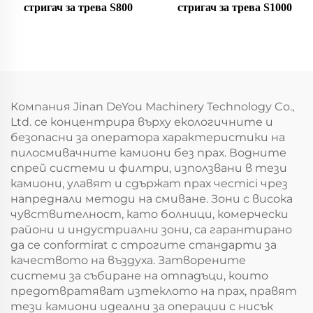
стригач за трева S800
стригач за трева S1000
Компания Jinan DeYou Machinery Technology Co.,
Ltd. се концентрира върху екологичните и
безопасни за оператора характеристики на
пилосмивачните камиони без прах. Водните
спрей системи и филтри, използвани в тези
камиони, улавят и сдържат прах честici чрез
напреднали методи на смиване. Зони с висока
чувствителност, като болници, комерчески
райони и индустриални зони, са гарантирано
да се conformirat с строгите стандарти за
качеството на въздуха. Затворените
системи за събиране на отпадъци, които
предотвратяват изтеклото на прах, правят
тези камиони идеални за операции с нисък