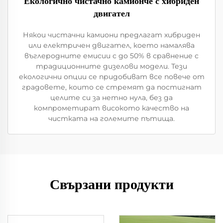
Екологично чистачно камионче с хибриден
двигател
Някои чистачни камиони предлагат хибриден
или електричен двигател, което намалява
въглеродните емисии с до 50% в сравнение с
традиционните дизелови модели. Тези
екологични опции се придобиват все повече от
градовете, които се стремят да постигнат
целите си за нетно нула, без да
компрометират високото качество на
чистката на големите пътища.
Свързани продукти