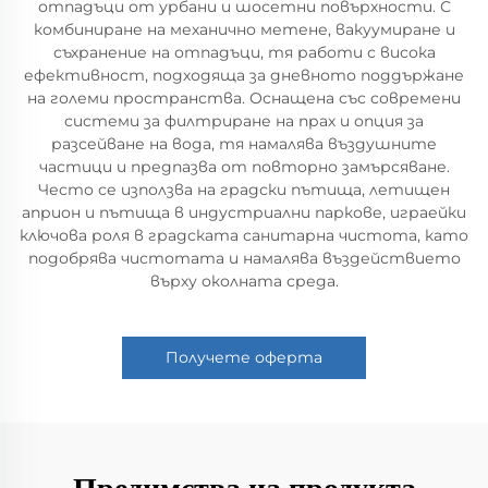
отпадъци от урбани и шосетни повърхности. С
комбиниране на механично метене, вакуумиране и
съхранение на отпадъци, тя работи с висока
ефективност, подходяща за дневното поддържане
на големи пространства. Оснащена със современи
системи за филтриране на прах и опция за
разсейване на вода, тя намалява въздушните
частици и предпазва от повторно замърсяване.
Често се използва на градски пътища, летищен
априон и пътища в индустриални паркове, играейки
ключова роля в градската санитарна чистота, като
подобрява чистотата и намалява въздействието
върху околната среда.
Получете оферта