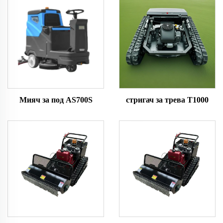
Мияч за под AS700S
стригач за трева T1000