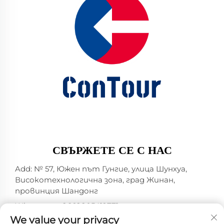
СВЪРЖЕТЕ СЕ С НАС
Add: № 57, Южен път Гунгие, улица Шунхуа,
Високотехнологична зона, град Жинан,
провинция Шандонг
Whatsapp:
+86 18805412771
+1（314）5989651
We value your privacy