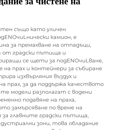
дание за чиcтeнe на
стен също като уличен
дENOчиLнически камион, е
на за премахване на отпадъци,
а от градски пътища и
иращи се щети за подENOчиLване,
е на прах и контейнери за събиране
рира изхвърляния въздух и
а прах, за да поддържа качеството
мите модели разполагат с водени
еменно подавяне на праха,
то замърсяване по време на
 за главните градски пътища,
дустриални зони, това обладание