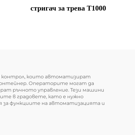
стригач за трева T1000
а контрол, които автоматизират
а контейнер. Операторите могат да
ират ръчното управление. Тези машини
те в градовете, като е нужно
ия за функциите на автоматизацията и