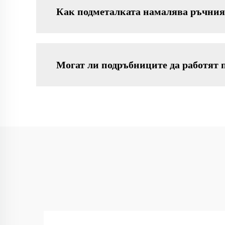
Как подметалката намалява ръчния
Могат ли подръбниците да работят 