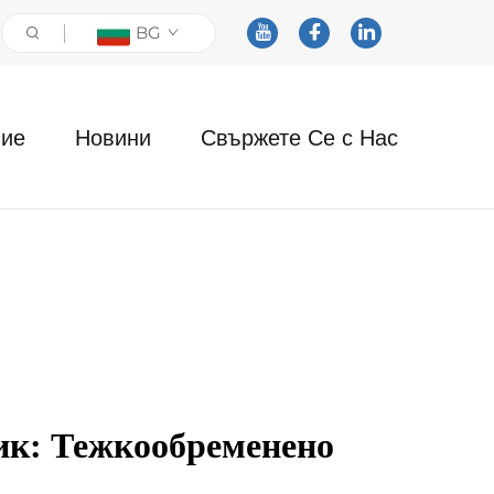
BG
ие
Новини
Свържете Се с Нас
к: Тежкообременено