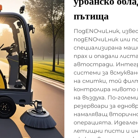
урбанско обла
пътища
ПодENOчиLник, изве
подENOчиLник или по
специализирана маши
прах и опадали лист
автостради. Интегр
системи за всмукван
на смитки, той филт
контролира нивото н
на въздуха. По-голе
резервоари за едновр
намаляващ вторично
операцията. Идеален
летищни писти и ин