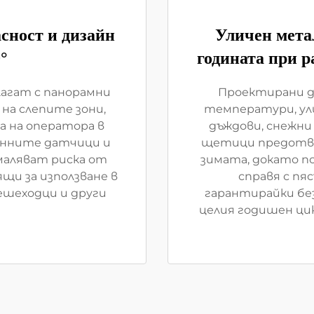
асност и дизайн
Уличен мета
°
годината при 
агат с панорамни
Проектирани д
на слепите зони,
температури, ул
 на оператора в
дъждови, снежни
онните датчици и
щетици предотвр
маляват риска от
зимата, докато 
щи за използване в
справя с пя
ешеходци и други
гарантирайки бе
целия годишен ци