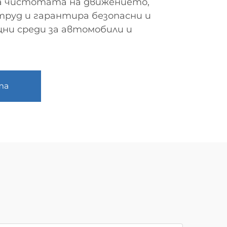
а чистотата на движението,
труд и гарантира безопасни и
и среди за автомобили и
та