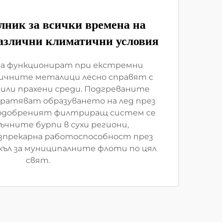
лник за всички времена на
различни климатични условия
а функционират при екстремни
ичните металици лесно справят с
 или прахени среди. Подгреваните
атяват образуването на лед през
подобреният филтриращ систем се
съчните бурпи в сухи региони,
зпрекарна работоспособност през
къл за муниципалните флоти по цял
свят.