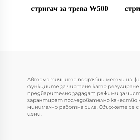
стригач за трева W500
стри
Автоматичните подръбни метли на фи
функциите за чистене като регулиране 
предварително зададат режими за чист
гарантират последователно качество н
минимално работна сила. Свържете се 
цени.