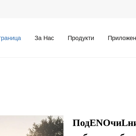
траница
За Нас
Продукти
Приложен
ПодENOчиLни