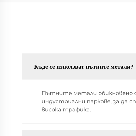
Къде се използват пътните метали?
Пътните метали обикновено с
индустриални паркове, за да с
висока трафика.