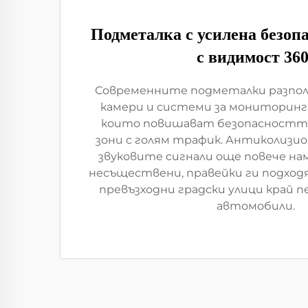
Подметалка с усилена безоп
с видимост 360
Современните подметалки разпол
камери и системи за мониторинг 
които повишават безопасността
зони с голям трафик. Антиколизи
звуковите сигнали още повече на
несъществени, правейки ги подходя
превъзходни градски улици край п
автомобили.