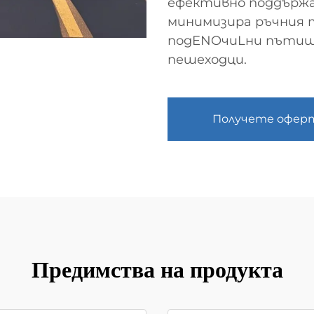
ефективно поддърж
минимизира ръчния 
подENOчиLни пътищн
пешеходци.
Получете офер
Предимства на продукта