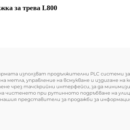
жка за трева L800
рмата използват продължителни PLC системи з
на метла, управление на всмукване и издигане н
ене чрез тачскрийни интерфейси, за да минимиз
а чистенето при рутинното подръбване на улици
с нашия представители за продажби за информац