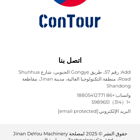
اتصل بنا
Add: رقم 57، طريق Gongye الجنوبي، شارع Shunhua
Road، منطقة التكنولوجيا العالية، مدينة Jinan، مقاطعة
Shando
تساب:
+86 18805412771
ريد الإلكتروني:
[email protected]
حقوق النشر © 2025 لمصلحة Jinan DeYou Machinery