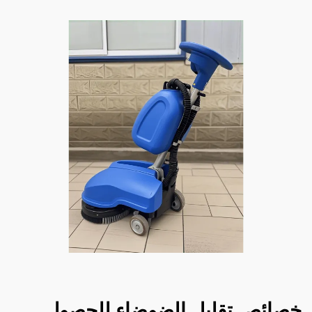
ئص تقليل الضوضاء للحصول