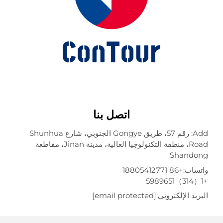
اتصل بنا
Add: رقم 57، طريق Gongye الجنوبي، شارع Shunhua
Road، منطقة التكنولوجيا العالية، مدينة Jinan، مقاطعة
Shando
تساب:
+86 18805412771
ريد الإلكتروني:
[email protected]