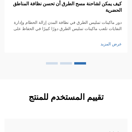
ف يمكن لشاحنة مسح الطرق أن تحسن نظافة المناطق
أه
حضرية
لم
شا
ر ماكينات تمليس الطرق في نظافة المدن إزالة الحطام وإدارة
تم
نفايات تلعب ماكينات تمليس الطرق دورًا كبيرًا في الحفاظ على
لف
افة مدننا من خلال جمع كل أنواع الأشياء التي تنتهي على الطرق
عر
القمامة والأوراق والغبار، وغير ذلك. بدون هؤلاء...
ض المزيد
تقييم المستخدم للمنتج