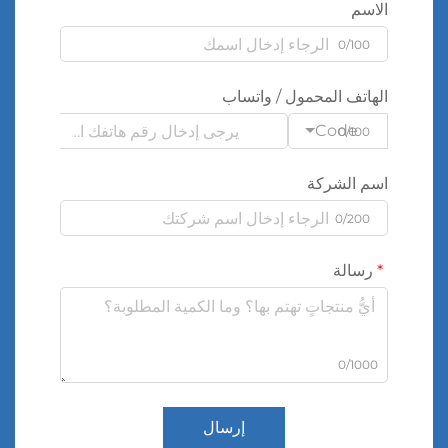
الاسم
0/100
الهاتف المحمول / واتساب
Code
0/100
اسم الشركة
0/200
رسالة
0/1000
إرسال