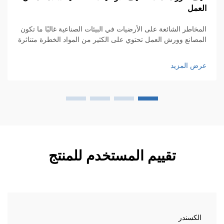
عمل
وا
المخاطر الشائعة على الأرضيات في البيئات الصناعية غالبًا ما تكون
لق
مصانع وورش العمل تحتوي على الكثير من المواد الخطرة متناثرة
 كل مكان - فكّر في البقع الزيتية الناتجة عن المعدات،
ال
نسكابات المياه بعد التنظيف، وقطع المعادن أو البلاستيك المتناثرة
ض المزيد
عر
ى الأرضيات. الناس...
تقييم المستخدم للمنتج
الكسندر