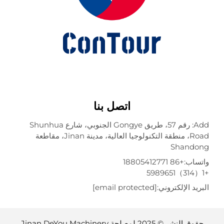
اتصل بنا
Add: رقم 57، طريق Gongye الجنوبي، شارع Shunhua
Road، منطقة التكنولوجيا العالية، مدينة Jinan، مقاطعة
Shando
تساب:
+86 18805412771
ريد الإلكتروني:
[email protected]
حقوق النشر © 2025 لمصلحة Jinan DeYou Machinery