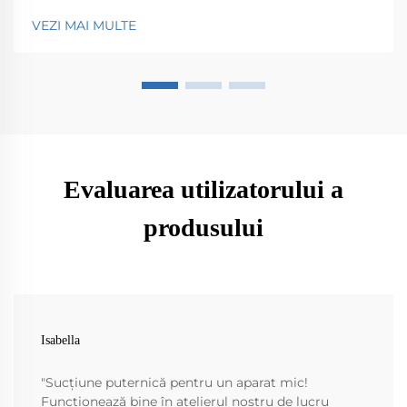
menținerea curățeniei în orașele noastre, adunând tot
VEZI MAI MULTE
felul de lucruri care ajung pe străzi - gunoaie, frunze,
praf, la alegere. Fără acestea...
Evaluarea utilizatorului a
produsului
Isabella
"Sucțiune puternică pentru un aparat mic!
Funcționează bine în atelierul nostru de lucru