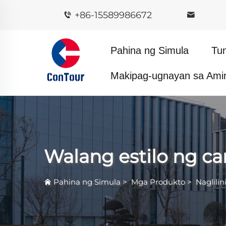
+86-15589986672
Pahina ng Simula
Tu
Makipag-ugnayan sa Ami
Walang estilo ng ca
Pahina ng Simula
>
Mga Produkto
>
Naglilin