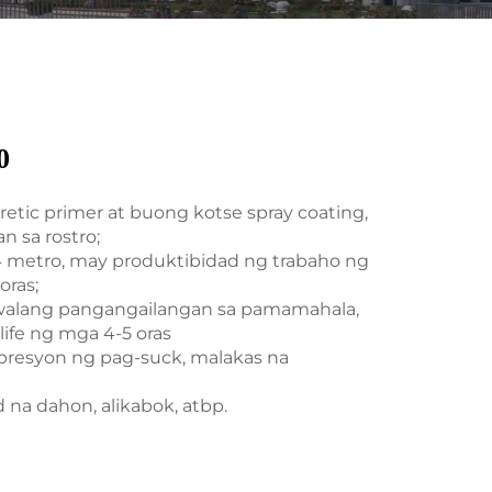
0
retic primer at buong kotse spray coating,
n sa rostro;
.4 metro, may produktibidad ng trabaho ng
oras;
 walang pangangailangan sa pamamahala,
ife ng mga 4-5 oras
presyon ng pag-suck, malakas na
od na dahon, alikabok, atbp.