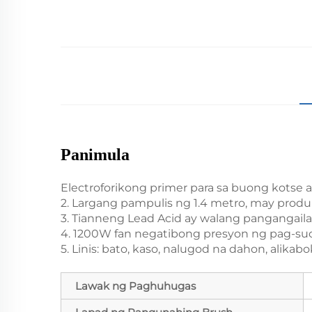
Panimula
Electroforikong primer para sa buong kotse at
2. Largang pampulis ng 1.4 metro, may produ
3. Tianneng Lead Acid ay walang pangangail
4. 1200W fan negatibong presyon ng pag-suc
5. Linis: bato, kaso, nalugod na dahon, alikabo
Lawak ng Paghuhugas