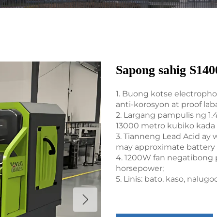
Sapong sahig S140
1. Buong kotse electropho
anti-korosyon at proof laba
2. Largang pampulis ng 1
13000 metro kubiko kada 
3. Tianneng Lead Acid ay
may approximate battery l
4. 1200W fan negatibong 
horsepower;
5. Linis: bato, kaso, nalug