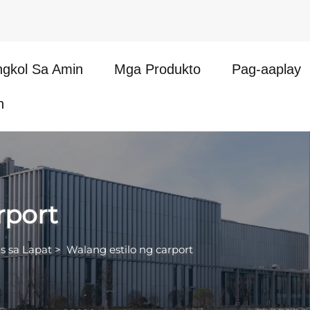
ngkol Sa Amin
Mga Produkto
Pag-aaplay
n
rport
is sa Lapat
>
Walang estilo ng carport