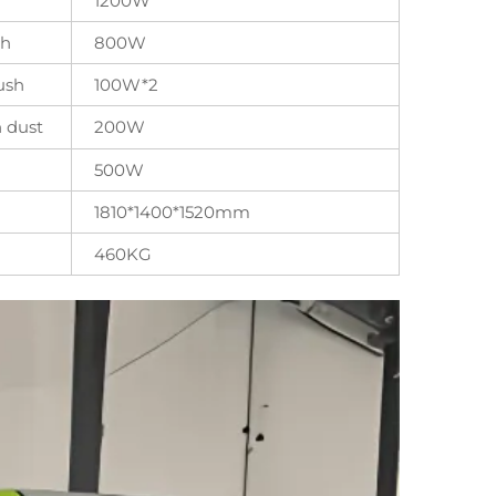
1200W
sh
800W
ush
100W*2
 dust
200W
500W
1810*1400*1520mm
460KG