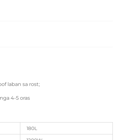
of laban sa rost;
mga 4-5 oras
180L