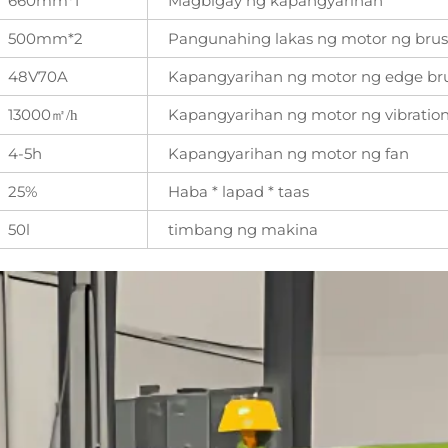
660mm*1
Magbigay ng kapangyarihan
500mm*2
Pangunahing lakas ng motor ng bru
48V70A
Kapangyarihan ng motor ng edge br
13000
Kapangyarihan ng motor ng vibration
㎡
/h
4-5h
Kapangyarihan ng motor ng fan
25%
Haba * lapad * taas
50l
timbang ng makina