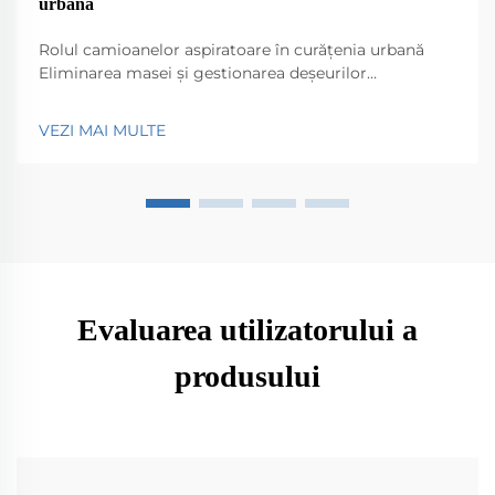
urbană
Rolul camioanelor aspiratoare în curățenia urbană
Eliminarea masei și gestionarea deșeurilor
Camioanele aspiratoare au un rol important în
menținerea curățeniei în orașele noastre, adunând tot
VEZI MAI MULTE
felul de lucruri care ajung pe străzi - gunoaie, frunze,
praf, la alegere. Fără acestea...
Evaluarea utilizatorului a
produsului