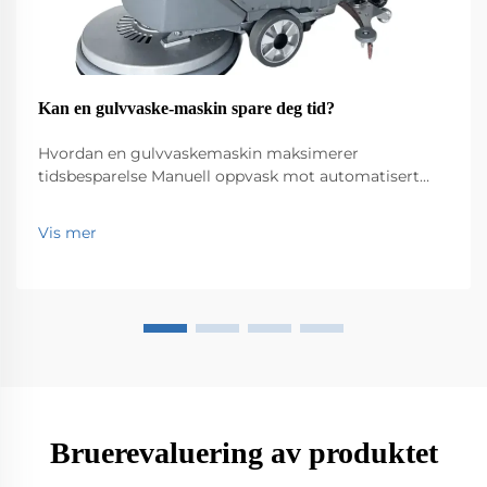
Kan en gulvvaske-maskin spare deg tid?
Hvordan en gulvvaskemaskin maksimerer
tidsbesparelse Manuell oppvask mot automatisert
rengjøring: Tidssammenligning Å gå ned på hender
og knær med en moppe er rett og slett tregt arbeid,
Vis mer
og tar noen ganger dobbel så lang tid eller til og med
tre ganger så lang tid sammenlignet med hva...
Bruerevaluering av produktet