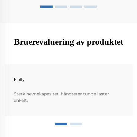
Bruerevaluering av produktet
Emily
Sterk hevnekapasitet, håndterer tunge laster
enkelt.