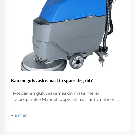
Kan en gulvvaske-maskin spare deg tid?
Hvordan en gulvvaskemaskin maksimerer
tidsbesparelse Manuell oppvask mot automatisert
rengjøring: Tidssammenligning Å gå ned på hender
og knær med en moppe er rett og slett tregt arbeid,
Vis mer
og tar noen ganger dobbel så lang tid eller til og med
tre ganger så lang tid sammenlignet med hva...