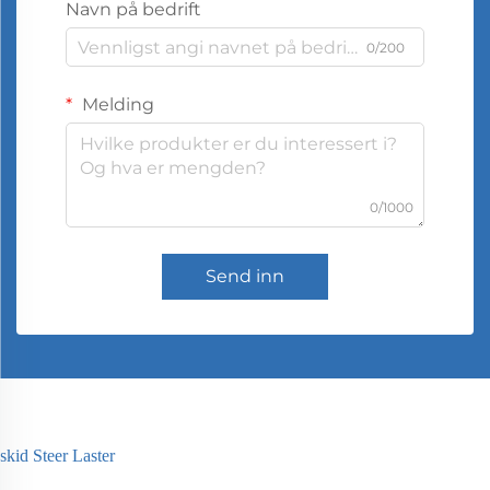
Navn på bedrift
0/200
Melding
0/1000
Send inn
skid Steer Laster