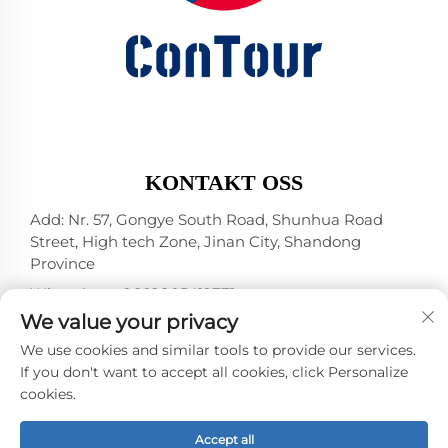
KONTAKT OSS
Add: Nr. 57, Gongye South Road, Shunhua Road
Street, High tech Zone, Jinan City, Shandong
Province
WhatsApp:
+86 18805412771
+1（314）5989651
We value your privacy
E-post:
[email protected]
We use cookies and similar tools to provide our services.
If you don't want to accept all cookies, click Personalize
cookies.
Opphavsrett © 2025 av Jinan DeYou Machinery
Technology Co., Ltd -
Personvernpolicy
Accept all