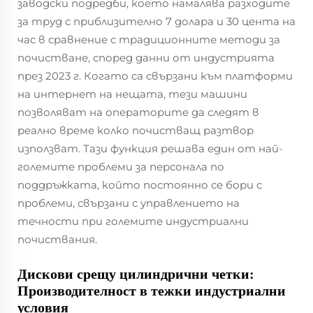
заводски подредби, което намалява разходите
за труд с приблизително 7 долара и 30 цента на
час в сравнение с традиционните методи за
почистване, според данни от индустрията
през 2023 г. Когато са свързани към платформи
на интернет на нещата, тези машини
позволяват на операторите да следят в
реално време колко почистващ разтвор
използват. Тази функция решава един от най-
големите проблеми за персонала по
поддръжката, който постоянно се бори с
проблеми, свързани с управлението на
течности при големите индустриални
почиствания.
Дискови срещу цилиндрични четки:
Производителност в тежки индустриални
условия