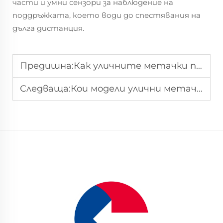
части и умни сензори за наблюдение на
поддръжката, което води до спестявания на
дълга дистанция.
Предишна:
Как уличните метачки подобряват управлението на градската санитария?
Следваща:
Кои модели улични метачки са най-добри за ежедневна санитария на градски пътища?