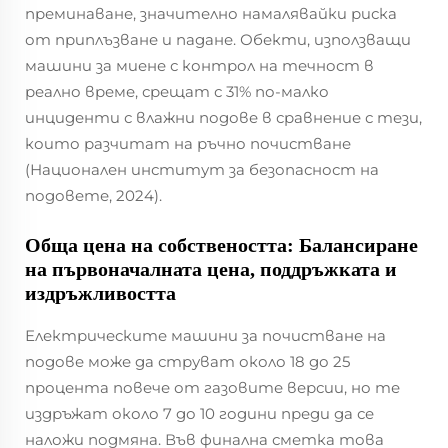
преминаване, значително намалявайки риска
от приплъзване и падане. Обекти, използващи
машини за миене с контрол на течност в
реално време, срещат с 31% по-малко
инциденти с влажни подове в сравнение с тези,
които разчитат на ръчно почистване
(Национален институт за безопасност на
подовете, 2024).
Обща цена на собствеността: Балансиране
на първоначалната цена, поддръжката и
издръжливостта
Електрическите машини за почистване на
подове може да струват около 18 до 25
процента повече от газовите версии, но те
издръжат около 7 до 10 години преди да се
наложи подмяна. Във финална сметка това