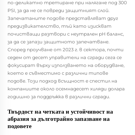
по-деликатно третиране при налягане под 300
PSI, за да не се повреди защитният слой.
Запечатаните подове представляват друг
предизвикателство, тъй като изискват
почистващи разтвори с неутрален pH баланс,
за да се запази защитното запечатване.
Според проучване от 2023 г. в сектора, почти
седем от десет управители на сгради сега се
фокусират върху използването на оборудване,
което е съвместимо с различни типове
подове. Този подход всъщност е спестил на
компаниите около осемнадесет хиляди долара
годишно за поддръжка в различни сгради.
Твърдост на четката и устойчивост на
абразия за дълготрайно запазване на
подовете