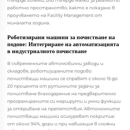
твърде големи, или твърде малки за реалното
работно пространство, както е показано в
проучването на Facility Management от
миналата година.
Роботизирани машини за почистване на
подове: Интегриране на автоматизацията
в индустриалното почистване
В съвременните автомобилни заводи и
складове, роботизираните подово
почистващи машини се справят с около 15 до
20 процента от рутинните задачи за
почистване благодарение на предварително
програмираните си маршрути и умни функции
за откриване на препятствия. Автономните
почистващи машини осигуряват покритие
от около 94%, дори и при навигация в сложни