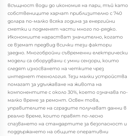
всъщност води до икономия на пари, тъй като
собствениците харчат приблизително с 740
долара по-малко всяка година за енергийни
сметки и подменят части много по-рядко.
Икономиите нарастват значително, когато
се вземат предвид всички тези фактори
заедно. Многобройни съвременни електрически
модели са оборудвани с умни сензори, които
следят износването на четките чрез
интернет технология. Тези малки устройства
помагат за удължаване на живота на
компонентите с около 30%, което означава по-
малко време за ремонт. Освен това,
управителите на сградите получават данни в
реално време, които правят по-лесно
спазването на стандартите за безопасност и
поддържането на общите оперативни