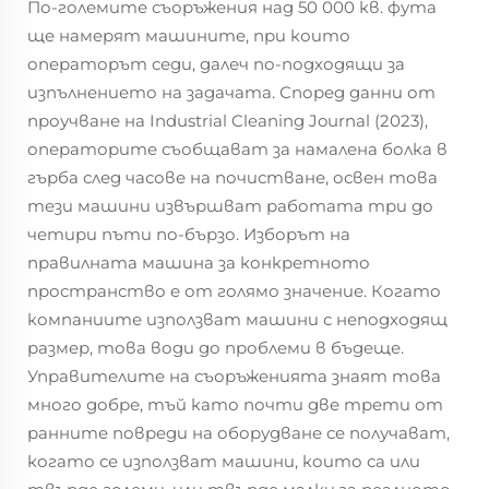
По-големите съоръжения над 50 000 кв. фута
ще намерят машините, при които
операторът седи, далеч по-подходящи за
изпълнението на задачата. Според данни от
проучване на Industrial Cleaning Journal (2023),
операторите съобщават за намалена болка в
гърба след часове на почистване, освен това
тези машини извършват работата три до
четири пъти по-бързо. Изборът на
правилната машина за конкретното
пространство е от голямо значение. Когато
компаниите използват машини с неподходящ
размер, това води до проблеми в бъдеще.
Управителите на съоръженията знаят това
много добре, тъй като почти две трети от
ранните повреди на оборудване се получават,
когато се използват машини, които са или