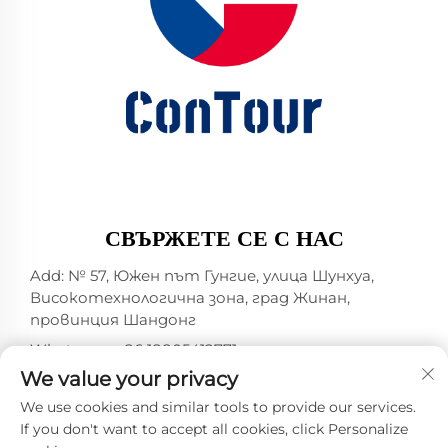
СВЪРЖЕТЕ СЕ С НАС
Add: № 57, Южен път Гунгие, улица Шунхуа,
Високотехнологична зона, град Жинан,
провинция Шандонг
Whatsapp:
+86 18805412771
+1（314）5989651
We value your privacy
Е-поща:
[email protected]
We use cookies and similar tools to provide our services.
If you don't want to accept all cookies, click Personalize