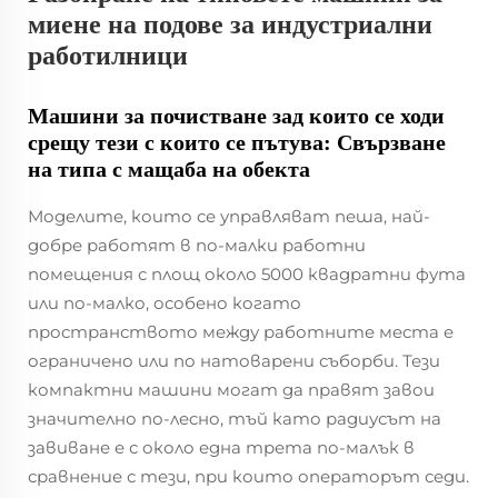
миене на подове за индустриални
работилници
Машини за почистване зад които се ходи
срещу тези с които се пътува: Свързване
на типа с мащаба на обекта
Моделите, които се управляват пеша, най-
добре работят в по-малки работни
помещения с площ около 5000 квадратни фута
или по-малко, особено когато
пространството между работните места е
ограничено или по натоварени съборби. Тези
компактни машини могат да правят завои
значително по-лесно, тъй като радиусът на
завиване е с около една трета по-малък в
сравнение с тези, при които операторът седи.