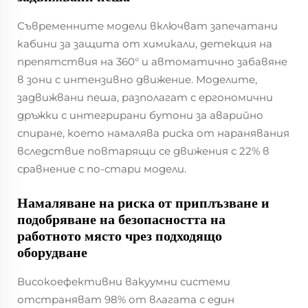
Съвременните модели включват запечатани
кабини за защита от химикали, детекция на
препятствия на 360° и автоматично забавяне
в зони с интензивно движение. Моделите,
задвижвани пеша, разполагат с ергономични
дръжки с интегрирани бутони за аварийно
спиране, което намалява риска от наранявания
вследствие повтарящи се движения с 22% в
сравнение с по-стари модели.
Намаляване на риска от приплъзване и
подобряване на безопасността на
работното място чрез подходящо
оборудване
Високоефективни вакуумни системи
отстраняват 98% от влагата с един