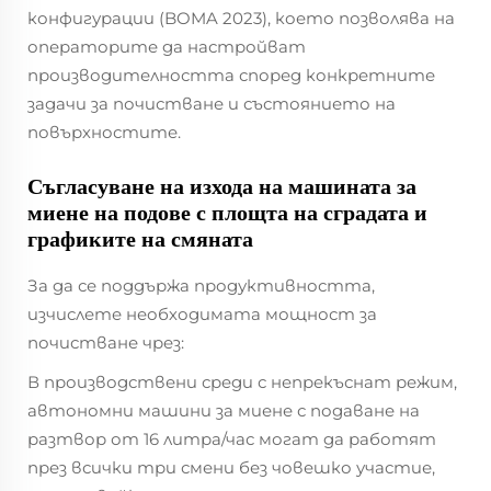
конфигурации (BOMA 2023), което позволява на
операторите да настройват
производителността според конкретните
задачи за почистване и състоянието на
повърхностите.
Съгласуване на изхода на машината за
миене на подове с площта на сградата и
графиките на смяната
За да се поддържа продуктивността,
изчислете необходимата мощност за
почистване чрез:
В производствени среди с непрекъснат режим,
автономни машини за миене с подаване на
разтвор от 16 литра/час могат да работят
през всички три смени без човешко участие,