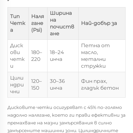
Ширина
Тип
Наля
на
Четк
гане
Най-добър за
почиств
а
(Psi)
ане
Диск
Петна от
ови
180–
18–24
масло,
четк
220
инча
метални
и
стружки
Цили
120–
30–36
Фин прах,
ндри
150
инча
гладък бетон
чни
Дисковите четки осигуряват с 45% по-голямо
надолно налягане, което ги прави ефективни за
премахване на мазни замърсявания в силно
замърсените машинни зони. Цилиндричните