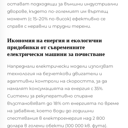
остават подходящи за външни индустриални
дворове, където по-големият им въртящ
момент (с 15–20% по-висок) ефективно се
справя с неравни и трудни терени.
Икономия на енергия и екологични
придобивки от съвременните
електрически машини за почистване
Напреднали електрически модели използват
технология на безчеткови двигатели и
адаптивни контроли на скоростта, за да
намалят консумацията на енергия с 35%.
Системи за рекуперативно спиране
възстановяват до 18% от енергията по време
на забавяне, което води до годишни
спестявания в електроенергия над 2 800
долара в големи обекти (100 000 кв. фута).