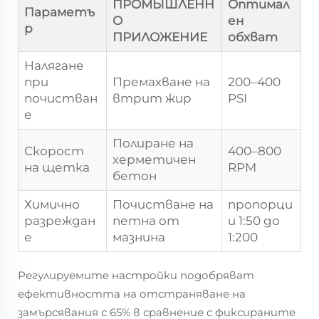
ПРОМЫШЛЕНН
Оптимал
Параметъ
О
ен
р
ПРИЛОЖЕНИЕ
обхват
Налягане
при
Премахване на
200–400
почистван
втрит жир
PSI
е
Полиране на
Скорост
400–800
херметичен
на щетка
RPM
бетон
Химично
Почистване на
пропорци
разреждан
петна от
и 1:50 до
е
мазнина
1:200
Регулируемите настройки подобряват
ефективността на отстраняване на
замърсявания с 65% в сравнение с фиксираните