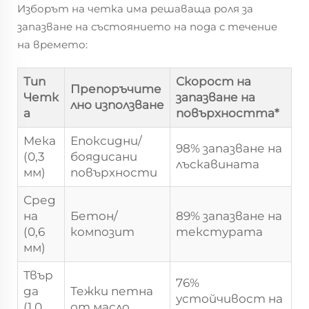
Изборът на четка има решаваща роля за
запазване на състоянието на пода с течение
на времето:
Тип
Скорост на
Препоръчите
Четк
запазване на
лно използване
а
повърхността*
Мека
Епоксидни/
98% запазване на
(0,3
боядисани
лъскавината
мм)
повърхности
Сред
на
Бетон/
89% запазване на
(0,6
композит
текстурата
мм)
Твър
76%
да
Тежки петна
устойчивост на
(1,0
от масло