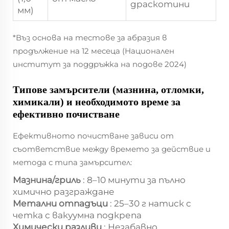
драскотини
мм)
*Въз основа на тестове за абразия в
продължение на 12 месеца (Национален
институт за поддръжка на подове 2024)
Типове замърсители (мазнина, отломки,
химикали) и необходимото време за
ефективно почистване
Ефективното почистване зависи от
съответствие между времето за действие и
метода с типа замърсител:
Мазнина/гриль
: 8–10 минути за пълно
химично разграждане
Метални отпадъци
: 25–30 г натиск с
четка с вакуумна подкрепа
Химически разливи
: Незабавно