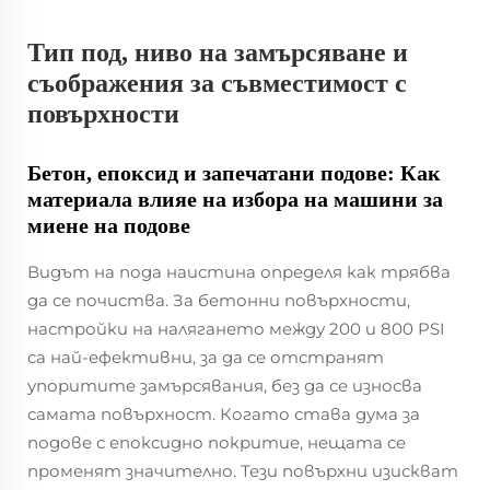
Тип под, ниво на замърсяване и
съображения за съвместимост с
повърхности
Бетон, епоксид и запечатани подове: Как
материала влияе на избора на машини за
миене на подове
Видът на пода наистина определя как трябва
да се почиства. За бетонни повърхности,
настройки на налягането между 200 и 800 PSI
са най-ефективни, за да се отстранят
упоритите замърсявания, без да се износва
самата повърхност. Когато става дума за
подове с епоксидно покритие, нещата се
променят значително. Тези повърхни изискват