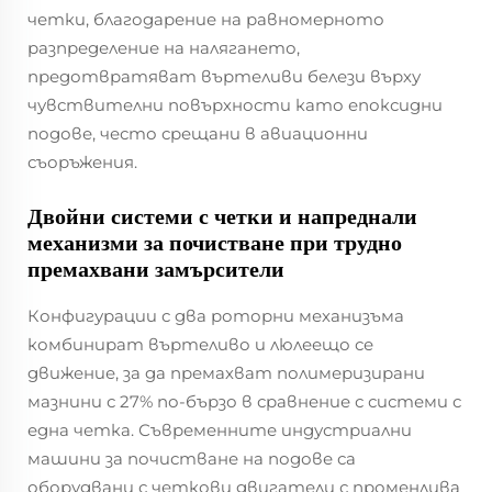
четки, благодарение на равномерното
разпределение на налягането,
предотвратяват въртеливи белези върху
чувствителни повърхности като епоксидни
подове, често срещани в авиационни
съоръжения.
Двойни системи с четки и напреднали
механизми за почистване при трудно
премахвани замърсители
Конфигурации с два роторни механизъма
комбинират въртеливо и люлеещо се
движение, за да премахват полимеризирани
мазнини с 27% по-бързо в сравнение с системи с
една четка. Съвременните индустриални
машини за почистване на подове са
оборудвани с четкови двигатели с променлива