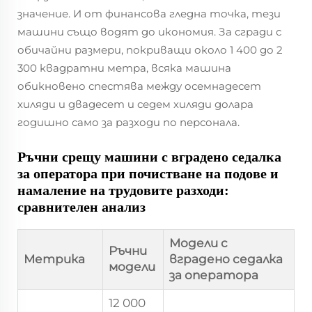
значение. И от финансова гледна точка, тези
машини също водят до икономия. За сгради с
обичайни размери, покриващи около 1 400 до 2
300 квадратни метра, всяка машина
обикновено спестява между осемнадесет
хиляди и двадесет и седем хиляди долара
годишно само за разходи по персонала.
Ръчни срещу машини с вградено седалка
за оператора при почистване на подове и
намаление на трудовите разходи:
сравнителен анализ
Модели с
Ръчни
Метрика
вградено седалка
модели
за оператора
12 000