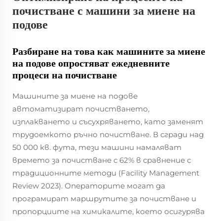
почистване с машини за миене на
подове
Разбиране на това как машините за миене
на подове опростяват ежедневните
процеси на почистване
Машините за миене на подове
автоматизират почистването,
изплакването и съсухряването, като заменят
трудоемкото ръчно почистване. В сгради над
50 000 кв. фута, тези машини намаляват
времето за почистване с 62% в сравнение с
традиционните методи (Facility Management
Review 2023). Операторите могат да
програмират маршрутите за почистване и
пропорциите на химикалите, което осигурява