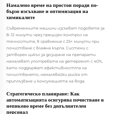
Намалено време на простои поради по-
бързо изсъхване и оптимизация на
химикалите
Съвременните машини изсъхват подовете за
8–12 минути чрез прецизен контрол на
течностите, в сравнение с 25+ минути при
почистване с влажна кърпа. Системи с
затворен цикъл за дозиране на препарати
намаляват употребата на детергент с 40%,
като поддържат ефективността на
почистването, намалявайки риска от
приплъзване и консумацията на вода.
Стратегическо планиране: Как
автоматизацията осигурява почистване в
непиково време без допълнителен
персонал