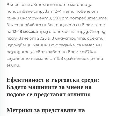
Въпреки че автоматичните машини за
почистване струват 2–4 пъти повече от
ръчни инструменти, 89% от потребителите
възстановяват инвестицията си в рамките
на
12–18 месеца
чрез икономия на труд. Според
проучване от 2023 г. в индустрията, обекти,
използващи машини със седалка, са намалили
разходите за свръхработно време с 67% и
сезонното наемане с 41% в сравнение с ръчни
екипи.
Ефективност в търговски среди:
Където машините за миене на
подове се представят отлично
Метрики за представяне на