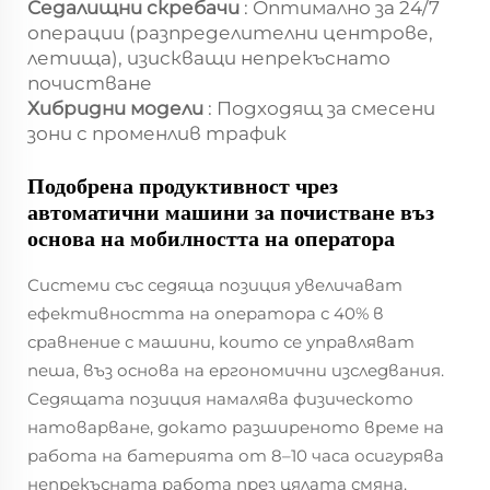
Седалищни скребачи
: Оптимално за 24/7
операции (разпределителни центрове,
летища), изискващи непрекъснато
почистване
Хибридни модели
: Подходящ за смесени
зони с променлив трафик
Подобрена продуктивност чрез
автоматични машини за почистване въз
основа на мобилността на оператора
Системи със седяща позиция увеличават
ефективността на оператора с 40% в
сравнение с машини, които се управляват
пеша, въз основа на ергономични изследвания.
Седящата позиция намалява физическото
натоварване, докато разширеното време на
работа на батерията от 8–10 часа осигурява
непрекъсната работа през цялата смяна.