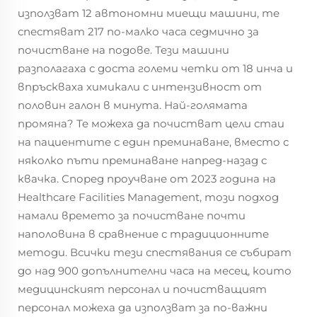
използват 12 автономни миещи машини, те
спестяват 217 по-малко часа седмично за
почистване на подове. Тези машини
разполагаха с доста големи четки от 18 инча и
впръскваха химикали с интензивност от
половин галон в минута. Най-голямата
промяна? Те можеха да почистват цели стаи
на пациентите с един преминаване, вместо с
няколко пъти преминаване напред-назад с
квачка. Според проучване от 2023 година на
Healthcare Facilities Management, този подход
намали времето за почистване почти
наполовина в сравнение с традиционните
методи. Всички тези спестявания се събират
до над 900 допълнителни часа на месец, които
медицинският персонал и почистващият
персонал можеха да използват за по-важни