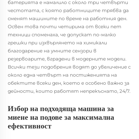
батерията е намалило с около три четвърти
честотата, с която работниците трябва да
сменят машините по време на работния ден.
Освен това почти четирима от всеки пет
техници споменаха, че допускат по-малко
грешки при изхвърлянето на химикали
благодарение на умните сензори в
резервоарите, вградени в модерните модели.
Всички тези подобрения водят до увеличение с
около една четвърт на постиженията на
обектите всеки ден, което е особено важно за
дейности, които работят непрекъснато, 24/7.
Избор на подходяща машина за
миене на подове за максимална
ефективност