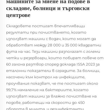
машините за миене на подове в
складове, болници и търговски
центрове
Складовете постигат впечатляващи
резултати при почистването, когато
използват машини с водач, които могат да
обработват между 28 000 и 35 000 квадратни
фута на час. Тези машини разполагат с големи
четки и резервоари, които побират повече от
60 галона разтвор според доклада ISSA 2023 за
еталонни показатели в сградите. За болници,
насочени към контрол на инфекциите,
проучвания показват, че те постигат около
99,7% намаление на бактериите, когато
използват машини за влажно почистване на
подове, работещи на скорости до 450
оборота в минута, и дезинфектанти,