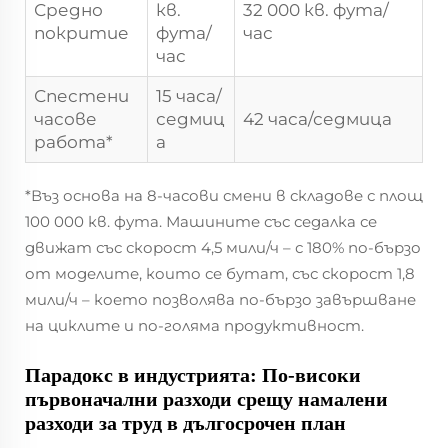
Средно
кв.
32 000 кв. фута/
покритие
фута/
час
час
Спестени
15 часа/
часове
седмиц
42 часа/седмица
работа*
а
*Въз основа на 8-часови смени в складове с площ
100 000 кв. фута. Машините със седалка се
движат със скорост 4,5 мили/ч – с 180% по-бързо
от моделите, които се бутат, със скорост 1,8
мили/ч – което позволява по-бързо завършване
на циклите и по-голяма продуктивност.
Парадокс в индустрията: По-високи
първоначални разходи срещу намалени
разходи за труд в дългосрочен план