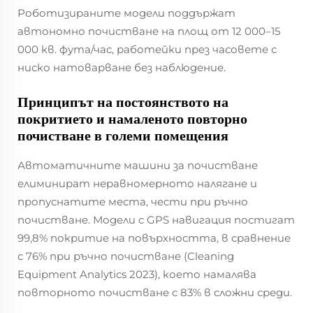
Роботизираните модели поддържат
автономно почистване на площ от 12 000–15
000 кв. фута/час, работейки през часовете с
ниско натоварване без наблюдение.
Принципът на постоянството на
покритието и намаленото повторно
почистване в големи помещения
Автоматичните машини за почистване
елиминират неравномерното налягане и
пропуснатите места, чести при ръчно
почистване. Модели с GPS навигация постигат
99,8% покритие на повърхността, в сравнение
с 76% при ръчно почистване (Cleaning
Equipment Analytics 2023), което намалява
повторното почистване с 83% в сложни среди.