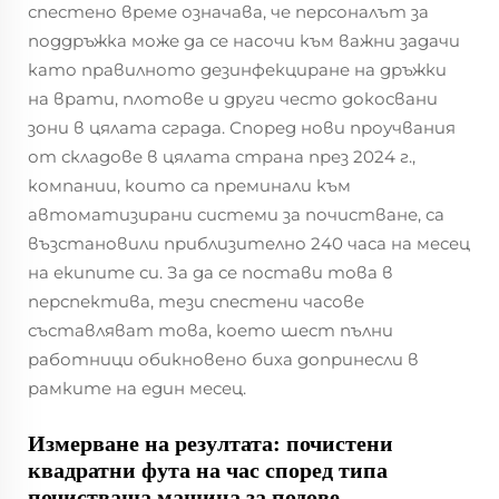
спестено време означава, че персоналът за
поддръжка може да се насочи към важни задачи
като правилното дезинфекциране на дръжки
на врати, плотове и други често докосвани
зони в цялата сграда. Според нови проучвания
от складове в цялата страна през 2024 г.,
компании, които са преминали към
автоматизирани системи за почистване, са
възстановили приблизително 240 часа на месец
на екипите си. За да се постави това в
перспектива, тези спестени часове
съставляват това, което шест пълни
работници обикновено биха допринесли в
рамките на един месец.
Измерване на резултата: почистени
квадратни фута на час според типа
почистваща машина за подове