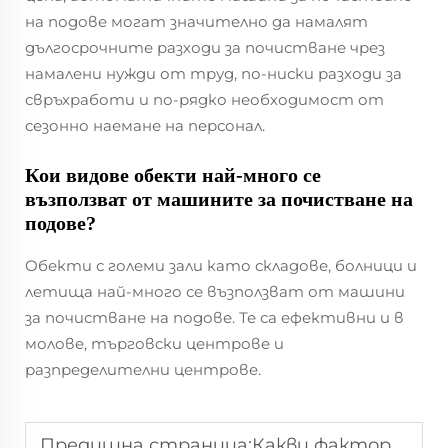
на подове могат значително да намалят
дългосрочните разходи за почистване чрез
намалени нужди от труд, по-ниски разходи за
свръхработи и по-рядко необходимост от
сезонно наемане на персонал.
Кои видове обекти най-много се
възползват от машините за почистване на
подове?
Обекти с големи зали като складове, болници и
летища най-много се възползват от машини
за почистване на подове. Те са ефективни и в
молове, търговски центрове и
разпределителни центрове.
Предишна страница:
Какви фактори трябва да се вземат предвид при закупуване на почистваща техника за управление на имоти?