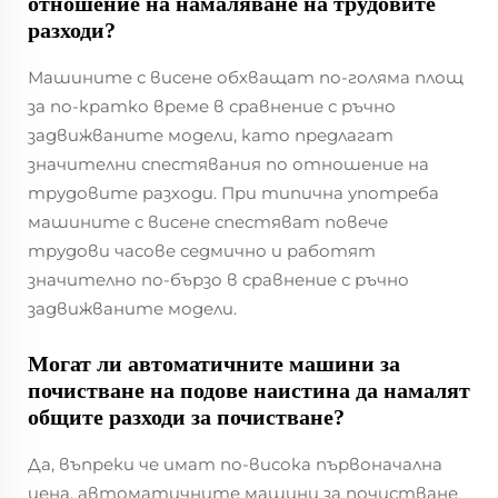
отношение на намаляване на трудовите
разходи?
Машините с висене обхващат по-голяма площ
за по-кратко време в сравнение с ръчно
задвижваните модели, като предлагат
значителни спестявания по отношение на
трудовите разходи. При типична употреба
машините с висене спестяват повече
трудови часове седмично и работят
значително по-бързо в сравнение с ръчно
задвижваните модели.
Могат ли автоматичните машини за
почистване на подове наистина да намалят
общите разходи за почистване?
Да, въпреки че имат по-висока първоначална
цена, автоматичните машини за почистване