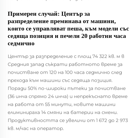
Примерен случай: Център за
разпределение преминава от машини,
които се управляват пеша, към модели със
седяща позиция и печели 20 работни часа
седмично
Център за разпределение с площ 74 322 кв. м в
Средния запад съкрати работното време за
почистване от 120 на 100 часа седмично след
прехода към машини със седяща позиция.
Поради 50% по-широки пътеки за почистване
(36 инча спрямо 24 инча) и непрекъснато време
на работа от 55 минути, новите машини
елиминираха 14 смяни на батерии на смени.
Продуктивността се увеличи от 1 672 до 2 973
кв. м/час на оператор.