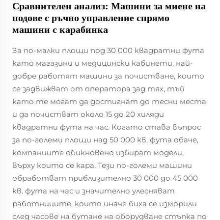
Сравнителен анализ: Машини за миене на
подове с ръчно управление спрямо
машини с карабинка
За по-малки площи под 30 000 квадратни фута
като магазини и медицински кабинети, най-
добре работят машини за почистване, които
се задвижват от оператора зад тях, тъй
като те могат да достигнат до тесни места
и да почистват около 15 до 20 хиляди
квадратни фута на час. Когато става въпрос
за по-големи площи над 50 000 кв. фута обаче,
компаниите обикновено избират модели,
върху които се кара. Тези по-големи машини
обработват приблизително 30 000 до 45 000
кв. фута на час и значително улесняват
работниците, които иначе биха се изморили
след часове на бутане на оборудване стъпка по