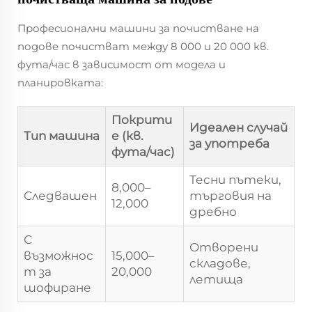
Професионални машини за почистване на
подове почистват между 8 000 и 20 000 кв.
фута/час в зависимост от модела и
планировката:
Покрити
Идеален случай
Тип машина
е (кв.
за употреба
фута/час)
Тесни пътеки,
8,000–
Следвашен
търговия на
12,000
дребно
С
Отворени
възможнос
15,000–
складове,
т за
20,000
летища
шофиране