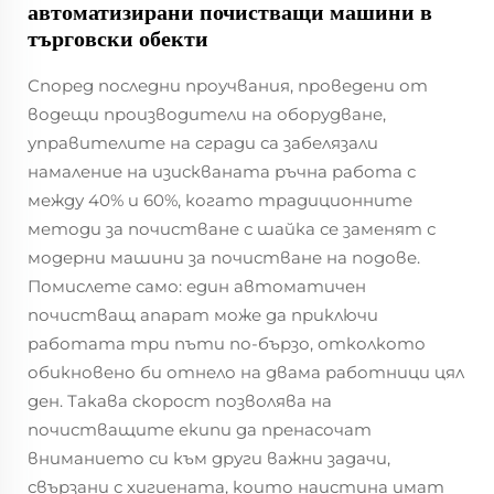
автоматизирани почистващи машини в
търговски обекти
Според последни проучвания, проведени от
водещи производители на оборудване,
управителите на сгради са забелязали
намаление на изискваната ръчна работа с
между 40% и 60%, когато традиционните
методи за почистване с шайка се заменят с
модерни машини за почистване на подове.
Помислете само: един автоматичен
почистващ апарат може да приключи
работата три пъти по-бързо, отколкото
обикновено би отнело на двама работници цял
ден. Такава скорост позволява на
почистващите екипи да пренасочат
вниманието си към други важни задачи,
свързани с хигиената, които наистина имат