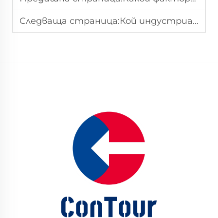
Следваща страница:
Кой индустриален почистващ апарат за подове е подходящ за фабрични подове с петна от масло?