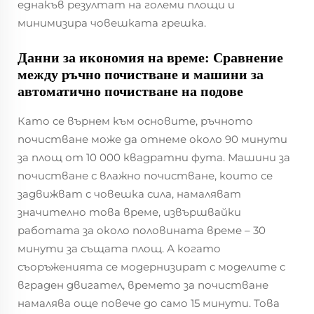
еднакъв резултат на големи площи и
минимизира човешката грешка.
Данни за икономия на време: Сравнение
между ръчно почистване и машини за
автоматично почистване на подове
Като се върнем към основите, ръчното
почистване може да отнеме около 90 минути
за площ от 10 000 квадратни фута. Машини за
почистване с влажно почистване, които се
задвижват с човешка сила, намаляват
значително това време, извършвайки
работата за около половината време – 30
минути за същата площ. А когато
съоръженията се модернизират с моделите с
вграден двигател, времето за почистване
намалява още повече до само 15 минути. Това