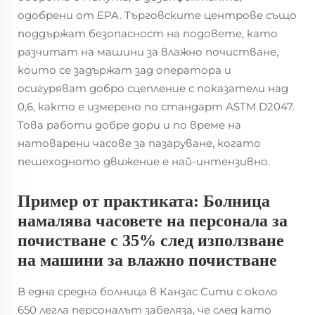
одобрени от EPA. Търговските центрове също
поддържат безопасност на подовете, като
разчитат на машини за влажно почистване,
които се задържат зад оператора и
осигуряват добро сцепление с показатели над
0,6, както е измерено по стандарт ASTM D2047.
Това работи добре дори и по време на
натоварени часове за пазаруване, когато
пешеходното движение е най-интензивно.
Пример от практиката: Болница
намалява часовете на персонала за
почистване с 35% след използване
на машини за влажно почистване
В една средна болница в Канзас Сити с около
650 легла персоналът забеляза, че след като