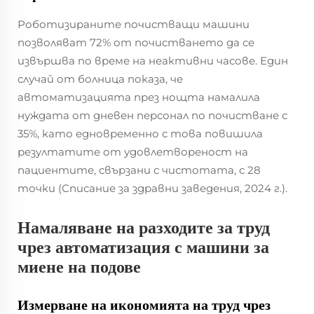
Роботизираните почистващи машини
позволяват 72% от почистването да се
извършва по време на неактивни часове. Един
случай от болница показа, че
автоматизацията през нощта намалила
нуждата от дневен персонал по почистване с
35%, като едновременно с това повишила
резултатите от удовлетвореност на
пациентите, свързани с чистотата, с 28
точки (Списание за здравни заведения, 2024 г.).
Намаляване на разходите за труд
чрез автоматизация с машини за
миене на подове
Измерване на икономията на труд чрез