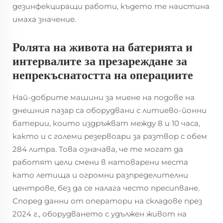
дезинфекциращи работи, където те наистина
имаха значение.
Ролята на живота на батерията и
интервалите за презареждане за
непрекъснатостта на операциите
Най-добрите машини за миене на подове на
днешния пазар са оборудвани с литиево-йонни
батерии, които издръжват между 8 и 10 часа,
както и с големи резервоари за разтвор с обем
284 литра. Това означава, че те могат да
работят цели смени в натоварени места
като летища и огромни разпределителни
центрове, без да се налага често пресипване.
Според данни от оператори на складове през
2024 г., оборудването с удължен живот на