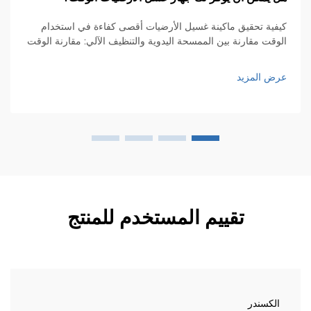
لع
فية تحقيق ماكينة غسيل الأرضيات أقصى كفاءة في استخدام
وقت مقارنة بين الممسحة اليدوية والتنظيف الآلي: مقارنة الوقت
ال
 الاضطجاع على اليدين والركبتين باستخدام ممسحة يدويًا هو
ال
ل بطيء للغاية، وقد يستغرق ضعف الوقت أو حتى ثلاثة أضعاف
ال
ض المزيد
وقت مقارنة بما...
ال
عر
تقييم المستخدم للمنتج
الكسندر