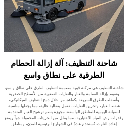
احنة التنظيف: آلة إزالة الحطام
الطرقية على نطاق واسع
 التنظيف هي مركبة قوية مصممة لتنظيف الطرق على نطاق واسع،
وم بإزالة القمامة والغبار والنفايات العضوية من الأسطح الحضرية
فلت الطرق السريعة بكفاءة. من خلال دمج التنظيف الميكانيكي،
 الغبار، وتخزين النفايات، تعمل بفعالية عالية، مما يجعلها مناسبة
يانة اليومية للمناطق الواسعة. مجهزة بنظم ترشيح الغبار المتقدمة
ت رش المياه الاختيارية، مما يقلل من الجزيئات المحمولة جواً ويمنع
عادة التلوث. تُستخدم عادةً في الشوارع الرئيسية للمدن، ومناطق