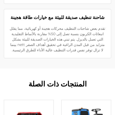
احنة تنظيف صديقة للبيئة مع خيارات طاقة هجينة
قدم بعض شاحنات التنظيف محركات هجينة أو كهربائية، مما يقلل
انبعاثات الكربون بنسبة تصل إلى 50% مقارنة بالأنماط التقليدية
التي تعمل بالديزل. يتم تبني هذه الخيارات الصديقة للبيئة بشكل
متزايد من قبل المدن الراغبة في تحقيق أهداف الصفر nett بينما
لا تزال توفر نفس قدرات التنظيف عالية الأداء للطرق الرئيسية.
المنتجات ذات الصلة