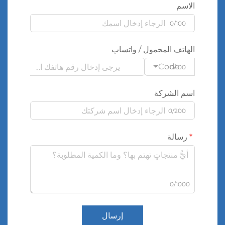
الاسم
0/100
الهاتف المحمول / واتساب
Code
0/100
اسم الشركة
0/200
رسالة
0/1000
إرسال