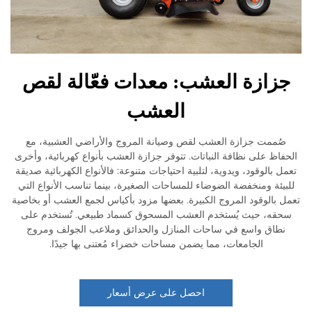
زازة العشب: معدات فعّالة لقص
العشب
ممت جزازة العشب لقص وصيانة المروج والأراضي العشبية، مع
اظ على نظافة النباتات. تتوفر جزازة العشب بأنواع كهربائية، وأخرى
 بالوقود، ويدوية، لتلبية احتياجات متنوعة: فالأنواع الكهربائية صديقة
ئة ومنخفضة الضوضاء للمساحات الصغيرة، بينما تناسب الأنواع التي
بالوقود المروج الكبيرة. بعضها مزود بأكياس لجمع العشب أو بخاصية
ه، حيث يُستخدم العشب المسحوق كسماد طبيعي. تُستخدم على
طاق واسع في ساحات المنازل والحدائق وملاعب الجولف ومروج
الجامعات، مما يضمن مساحات خضراء مُعتنى بها جيدًا.
احصل على عرض أسعار