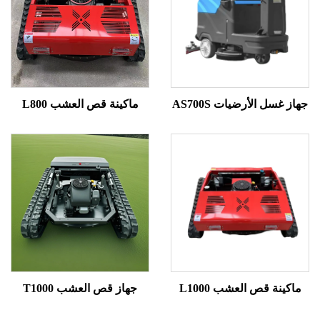
غسل الأرضيات AS700S
ماكينة قص العشب L800
ينة قص العشب L1000
جهاز قص العشب T1000