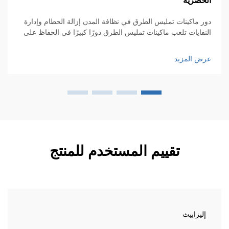
حضرية
ال
ر ماكينات تمليس الطرق في نظافة المدن إزالة الحطام وإدارة
ال
نفايات تلعب ماكينات تمليس الطرق دورًا كبيرًا في الحفاظ على
افة مدننا من خلال جمع كل أنواع الأشياء التي تنتهي على الطرق
تس
القمامة والأوراق والغبار، وغير ذلك. بدون هؤلاء...
فه
ض المزيد
عر
ال
تقييم المستخدم للمنتج
إليزابيث