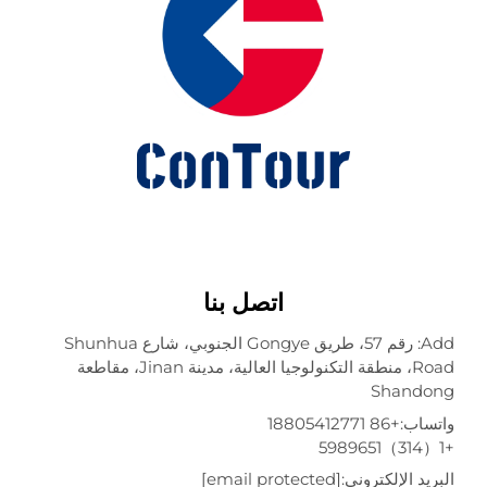
اتصل بنا
Add: رقم 57، طريق Gongye الجنوبي، شارع Shunhua
Road، منطقة التكنولوجيا العالية، مدينة Jinan، مقاطعة
Shando
تساب:
+86 18805412771
ريد الإلكتروني:
[email protected]